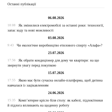
Останні публікації
06.08.2026
18:08
Як змінилися електромобілі за останні роки: технології,
запас ходу та нові можливості
03.08.2026
9:43
Чи екологічне виробництво етилового спирту «Альфа»?
23.07.2026
17:56
Як обрати кондиціонер для дому чи квартири: на що
звернути увагу перед покупкою
15.07.2026
17:55
Якою має бути сучасна онлайн-платформа, щоб дитина
навчалася із зацікавленням
24.06.2026
15:35
Комп’ютерне крісло біля столу: як кабелі, підлокітники
й підлога впливають на щоденну роботу