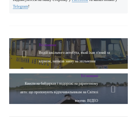
Telegram
!
Yсі новини
Водій шкільного автобуса, який їхав п'яний за
кермом, написав заяву на звільнення
Yсі новини
Квести на байдарках і подорожі на раритетному
авто: що пропонують відпочивальникам на Світязі
восени. ВІДЕО