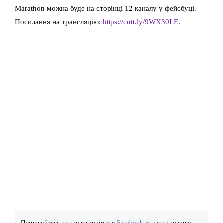
Marathon можна буде на сторінці 12 каналу у фейсбуці.
Посилання на трансляцію:
https://cutt.ly/9WX30LE
.
Підписуйтеся на нашу сторінку у
Facebook
та канал новин у