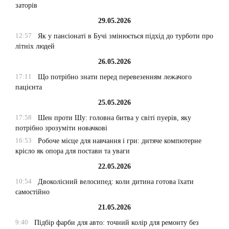
заторів
29.05.2026
12:57
Як у пансіонаті в Бучі змінюється підхід до турботи про
літніх людей
26.05.2026
17:11
Що потрібно знати перед перевезенням лежачого
пацієнта
25.05.2026
17:58
Шен проти Шу: головна битва у світі пуерів, яку
потрібно зрозуміти новачкові
16:53
Робоче місце для навчання і гри: дитяче компютерне
крісло як опора для постави та уваги
22.05.2026
10:54
Двоколісний велосипед: коли дитина готова їхати
самостійно
21.05.2026
9:40
Підбір фарби для авто: точний колір для ремонту без