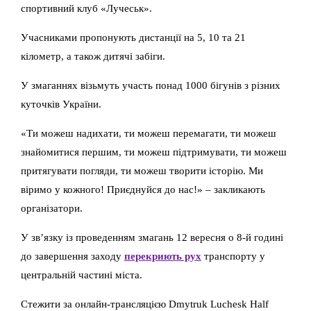
спортивний клуб «Лучеськ».
Учасниками пропонують дистанції на 5, 10 та 21
кілометр, а також дитячі забіги.
У змаганнях візьмуть участь понад 1000 бігунів з різних
куточків України.
«Ти можеш надихати, ти можеш перемагати, ти можеш
знайомитися першим, ти можеш підтримувати, ти можеш
притягувати погляди, ти можеш творити історію. Ми
віримо у кожного! Приєднуйся до нас!» – закликають
організатори.
У зв’язку із проведенням змагань 12 вересня о 8-й годині
до завершення заходу
перекриють рух
транспорту у
центральній частині міста.
Стежити за онлайн-трансляцією Dmytruk Luchesk Half