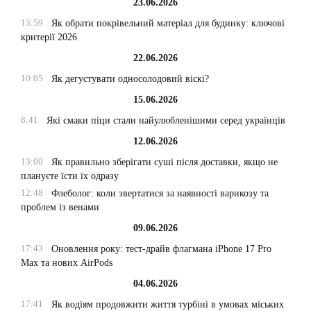
23.06.2026
13:59
Як обрати покрівельний матеріал для будинку: ключові
критерії 2026
22.06.2026
10:05
Як дегустувати односолодовий віскі?
15.06.2026
8:41
Які смаки піци стали найулюбленішими серед українців
12.06.2026
13:00
Як правильно зберігати суші після доставки, якщо не
плануєте їсти їх одразу
12:48
Флеболог: коли звертатися за наявності варикозу та
проблем із венами
09.06.2026
17:43
Оновлення року: тест-драйв флагмана iPhone 17 Pro
Max та нових AirPods
04.06.2026
17:41
Як водіям продовжити життя турбіні в умовах міських