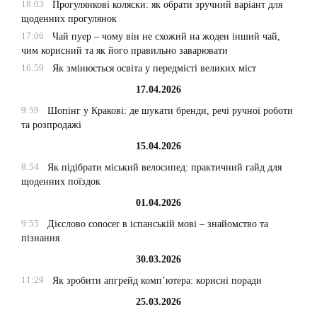
18:03
Прогулянкові коляски: як обрати зручний варіант для
щоденних прогулянок
17:06
Чай пуер – чому він не схожий на жоден інший чай,
чим корисний та як його правильно заварювати
16:59
Як змінюється освіта у передмісті великих міст
17.04.2026
9:59
Шопінг у Кракові: де шукати бренди, речі ручної роботи
та розпродажі
15.04.2026
8:54
Як підібрати міський велосипед: практичний гайд для
щоденних поїздок
01.04.2026
9:55
Дієслово conocer в іспанській мові – знайомство та
пізнання
30.03.2026
11:29
Як зробити апгрейд комп’ютера: корисні поради
25.03.2026