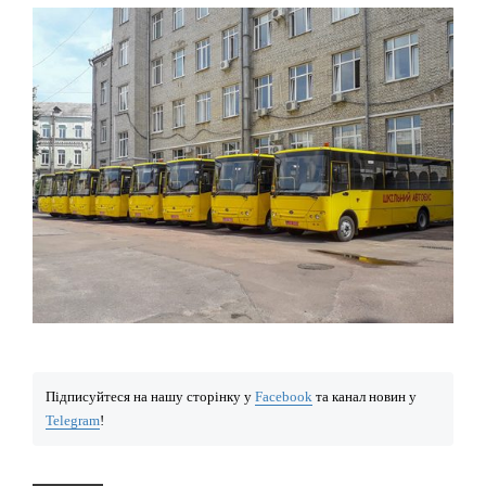
Підписуйтеся на нашу сторінку у
Facebook
та канал новин у
Telegram
!