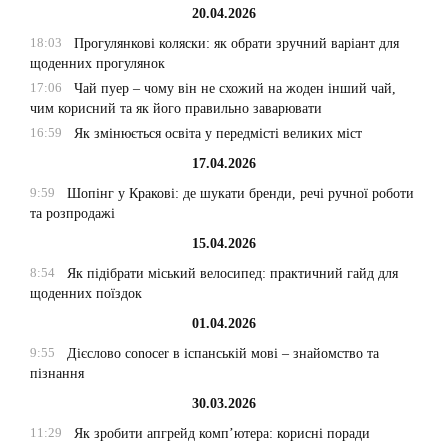
20.04.2026
18:03
Прогулянкові коляски: як обрати зручний варіант для
щоденних прогулянок
17:06
Чай пуер – чому він не схожий на жоден інший чай,
чим корисний та як його правильно заварювати
16:59
Як змінюється освіта у передмісті великих міст
17.04.2026
9:59
Шопінг у Кракові: де шукати бренди, речі ручної роботи
та розпродажі
15.04.2026
8:54
Як підібрати міський велосипед: практичний гайд для
щоденних поїздок
01.04.2026
9:55
Дієслово conocer в іспанській мові – знайомство та
пізнання
30.03.2026
11:29
Як зробити апгрейд комп’ютера: корисні поради