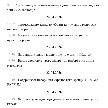
9:53
Як організувати комфортний відпочинок на природі без
зайвих складнощів
24.04.2026
16:07
Тимчасова дружина: як обрати книгу, яка захоплює з
перших сторінок
12:20
Медичні костюми — як обрати якісний одяг для
щоденної роботи
23.04.2026
18:19
Як очищати шкіру щодня і не порушити її бар’єр
18:10
На що звертають увагу лікарі при виборі витратних
матеріалів
22.04.2026
10:19
Подарункові набори від українського бренду YAROMA
PARFUM
21.04.2026
16:49
Як проходить адаптація дітей до навчання у молодших
класах