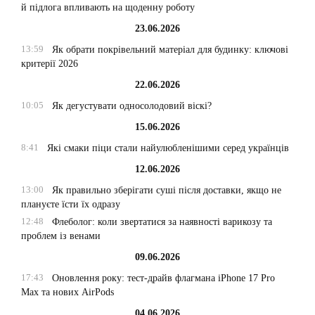
й підлога впливають на щоденну роботу
23.06.2026
13:59
Як обрати покрівельний матеріал для будинку: ключові
критерії 2026
22.06.2026
10:05
Як дегустувати односолодовий віскі?
15.06.2026
8:41
Які смаки піци стали найулюбленішими серед українців
12.06.2026
13:00
Як правильно зберігати суші після доставки, якщо не
плануєте їсти їх одразу
12:48
Флеболог: коли звертатися за наявності варикозу та
проблем із венами
09.06.2026
17:43
Оновлення року: тест-драйв флагмана iPhone 17 Pro
Max та нових AirPods
04.06.2026