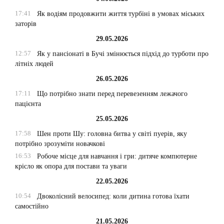
17:41
Як водіям продовжити життя турбіні в умовах міських
заторів
29.05.2026
12:57
Як у пансіонаті в Бучі змінюється підхід до турботи про
літніх людей
26.05.2026
17:11
Що потрібно знати перед перевезенням лежачого
пацієнта
25.05.2026
17:58
Шен проти Шу: головна битва у світі пуерів, яку
потрібно зрозуміти новачкові
16:53
Робоче місце для навчання і гри: дитяче компютерне
крісло як опора для постави та уваги
22.05.2026
10:54
Двоколісний велосипед: коли дитина готова їхати
самостійно
21.05.2026