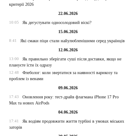
критерії 2026
22.06.2026
10:05
Як дегустувати односолодовий віскі?
15.06.2026
8:41
Які смаки піци стали найулюбленішими серед українців
12.06.2026
13:00
Як правильно зберігати суші після доставки, якщо не
плануєте їсти їх одразу
12:48
Флеболог: коли звертатися за наявності варикозу та
проблем із венами
09.06.2026
17:43
Оновлення року: тест-драйв флагмана iPhone 17 Pro
Max та нових AirPods
04.06.2026
17:41
Як водіям продовжити життя турбіні в умовах міських
заторів