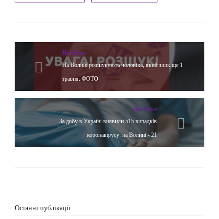
Hot News
На Волині розшукують чоловіка, який зник ще 1
травня. ФОТО
Hot News
За добу в Україні виявили 515 випадків
коронавірусу: на Волині - 21
Останні публікації