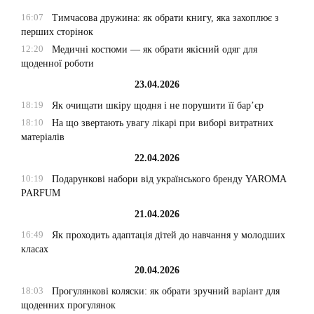
16:07
Тимчасова дружина: як обрати книгу, яка захоплює з
перших сторінок
12:20
Медичні костюми — як обрати якісний одяг для
щоденної роботи
23.04.2026
18:19
Як очищати шкіру щодня і не порушити її бар’єр
18:10
На що звертають увагу лікарі при виборі витратних
матеріалів
22.04.2026
10:19
Подарункові набори від українського бренду YAROMA
PARFUM
21.04.2026
16:49
Як проходить адаптація дітей до навчання у молодших
класах
20.04.2026
18:03
Прогулянкові коляски: як обрати зручний варіант для
щоденних прогулянок