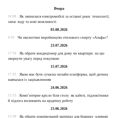
Вчора
18:08
Як змінилися електромобілі за останні роки: технології,
запас ходу та нові можливості
03.08.2026
9:43
Чи екологічне виробництво етилового спирту «Альфа»?
23.07.2026
17:56
Як обрати кондиціонер для дому чи квартири: на що
звернути увагу перед покупкою
15.07.2026
17:55
Якою має бути сучасна онлайн-платформа, щоб дитина
навчалася із зацікавленням
24.06.2026
15:35
Комп’ютерне крісло біля столу: як кабелі, підлокітники
й підлога впливають на щоденну роботу
23.06.2026
13:59
Як обрати покрівельний матеріал для будинку: ключові