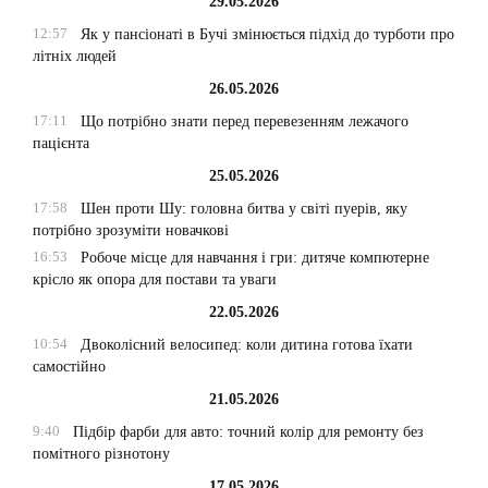
29.05.2026
12:57
Як у пансіонаті в Бучі змінюється підхід до турботи про
літніх людей
26.05.2026
17:11
Що потрібно знати перед перевезенням лежачого
пацієнта
25.05.2026
17:58
Шен проти Шу: головна битва у світі пуерів, яку
потрібно зрозуміти новачкові
16:53
Робоче місце для навчання і гри: дитяче компютерне
крісло як опора для постави та уваги
22.05.2026
10:54
Двоколісний велосипед: коли дитина готова їхати
самостійно
21.05.2026
9:40
Підбір фарби для авто: точний колір для ремонту без
помітного різнотону
17.05.2026