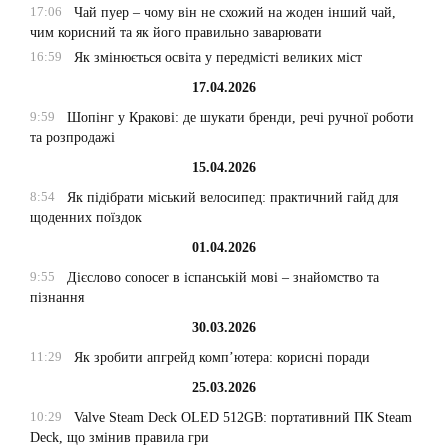
17:06
Чай пуер – чому він не схожий на жоден інший чай,
чим корисний та як його правильно заварювати
16:59
Як змінюється освіта у передмісті великих міст
17.04.2026
9:59
Шопінг у Кракові: де шукати бренди, речі ручної роботи
та розпродажі
15.04.2026
8:54
Як підібрати міський велосипед: практичний гайд для
щоденних поїздок
01.04.2026
9:55
Дієслово conocer в іспанській мові – знайомство та
пізнання
30.03.2026
11:29
Як зробити апгрейд комп’ютера: корисні поради
25.03.2026
10:29
Valve Steam Deck OLED 512GB: портативний ПК Steam
Deck, що змінив правила гри