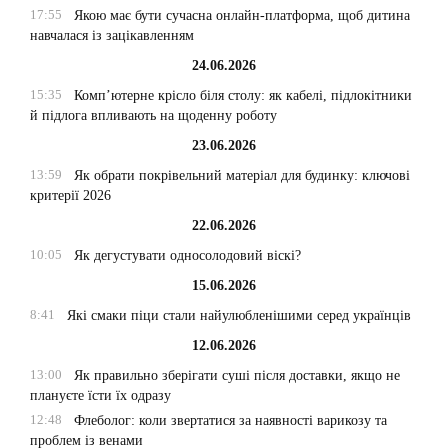
17:55
Якою має бути сучасна онлайн-платформа, щоб дитина
навчалася із зацікавленням
24.06.2026
15:35
Комп’ютерне крісло біля столу: як кабелі, підлокітники
й підлога впливають на щоденну роботу
23.06.2026
13:59
Як обрати покрівельний матеріал для будинку: ключові
критерії 2026
22.06.2026
10:05
Як дегустувати односолодовий віскі?
15.06.2026
8:41
Які смаки піци стали найулюбленішими серед українців
12.06.2026
13:00
Як правильно зберігати суші після доставки, якщо не
плануєте їсти їх одразу
12:48
Флеболог: коли звертатися за наявності варикозу та
проблем із венами