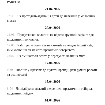
PARFUM
21.04.2026
16:49
Як проходить адаптація дітей до навчання у молодших
класах
20.04.2026
18:03
Прогулянкові коляски: як обрати зручний варіант для
щоденних прогулянок
17:06
Чай пуер – чому він не схожий на жоден інший чай,
чим корисний та як його правильно заварювати
16:59
Як змінюється освіта у передмісті великих міст
17.04.2026
9:59
Шопінг у Кракові: де шукати бренди, речі ручної роботи
та розпродажі
15.04.2026
8:54
Як підібрати міський велосипед: практичний гайд для
щоденних поїздок
01.04.2026