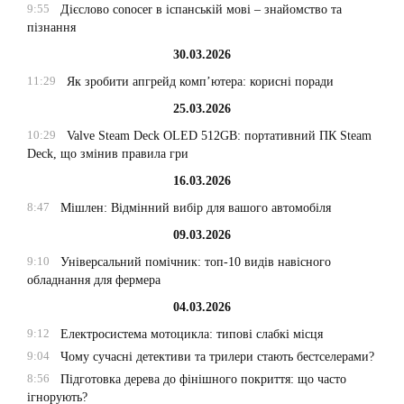
9:55
Дієслово conocer в іспанській мові – знайомство та
пізнання
30.03.2026
11:29
Як зробити апгрейд комп’ютера: корисні поради
25.03.2026
10:29
Valve Steam Deck OLED 512GB: портативний ПК Steam
Deck, що змінив правила гри
16.03.2026
8:47
Мішлен: Відмінний вибір для вашого автомобіля
09.03.2026
9:10
Універсальний помічник: топ-10 видів навісного
обладнання для фермера
04.03.2026
9:12
Електросистема мотоцикла: типові слабкі місця
9:04
Чому сучасні детективи та трилери стають бестселерами?
8:56
Підготовка дерева до фінішного покриття: що часто
ігнорують?