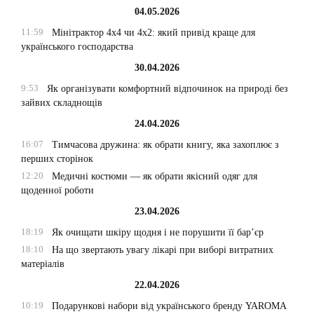
04.05.2026
11:59
Мінітрактор 4х4 чи 4х2: який привід краще для
українського господарства
30.04.2026
9:53
Як організувати комфортний відпочинок на природі без
зайвих складнощів
24.04.2026
16:07
Тимчасова дружина: як обрати книгу, яка захоплює з
перших сторінок
12:20
Медичні костюми — як обрати якісний одяг для
щоденної роботи
23.04.2026
18:19
Як очищати шкіру щодня і не порушити її бар’єр
18:10
На що звертають увагу лікарі при виборі витратних
матеріалів
22.04.2026
10:19
Подарункові набори від українського бренду YAROMA