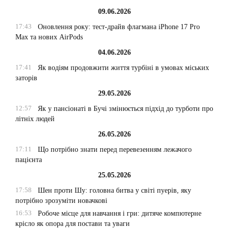
09.06.2026
17:43
Оновлення року: тест-драйв флагмана iPhone 17 Pro
Max та нових AirPods
04.06.2026
17:41
Як водіям продовжити життя турбіні в умовах міських
заторів
29.05.2026
12:57
Як у пансіонаті в Бучі змінюється підхід до турботи про
літніх людей
26.05.2026
17:11
Що потрібно знати перед перевезенням лежачого
пацієнта
25.05.2026
17:58
Шен проти Шу: головна битва у світі пуерів, яку
потрібно зрозуміти новачкові
16:53
Робоче місце для навчання і гри: дитяче компютерне
крісло як опора для постави та уваги