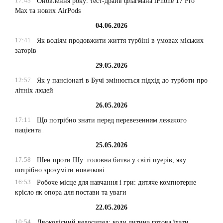
17:43
Оновлення року: тест-драйв флагмана iPhone 17 Pro
Max та нових AirPods
04.06.2026
17:41
Як водіям продовжити життя турбіні в умовах міських
заторів
29.05.2026
12:57
Як у пансіонаті в Бучі змінюється підхід до турботи про
літніх людей
26.05.2026
17:11
Що потрібно знати перед перевезенням лежачого
пацієнта
25.05.2026
17:58
Шен проти Шу: головна битва у світі пуерів, яку
потрібно зрозуміти новачкові
16:53
Робоче місце для навчання і гри: дитяче компютерне
крісло як опора для постави та уваги
22.05.2026
10:54
Двоколісний велосипед: коли дитина готова їхати