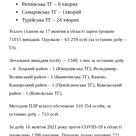
Ратнівська ТГ – 6 хворих
Самарівська ТГ – 1хворий
Турійська ТГ – 24 хворих
Усього станом на 17 жовтня в області зареєстровано
71015 випадків. Одужало – 63 259 осіб (за останню добу –
53).
Летальних випадків (осіб) — 1349, з них за останню добу
– 4: Луцький район – 1 (Ківерцівська ТГ), Володимир-
Волинський район – 1 (Іваничівська ТГ), Камінь-
Каширський район – 1 (Прилісненська ТГ), Ковельський
район – 1 (Ковельська ТГ).
Методом ПЛР всього обстежено 310 354 особи, за
останню добу – 713 осіб.
За добу 16 жовтня 2021 року проти COVID-19 в області
проведено 1398 щеплень. Першою дозою щеплено 721