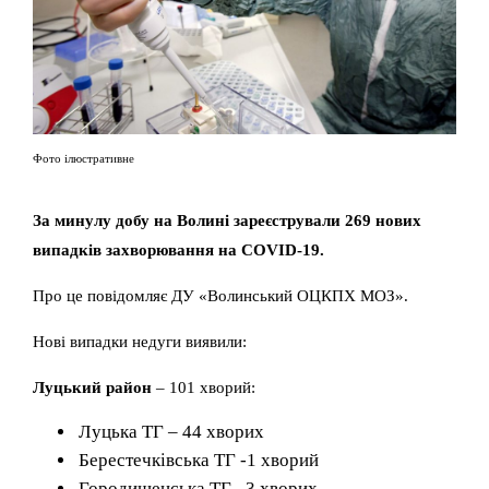
Фото ілюстративне
За минулу добу на Волині зареєстрували 269 нових
випадків захворювання на COVID-19.
Про це повідомляє ДУ «Волинський ОЦКПХ МОЗ».
Нові випадки недуги виявили:
Луцький район
– 101 хворий:
Луцька ТГ – 44 хворих
Берестечківська ТГ -1 хворий
Городищенська ТГ– 3 хворих