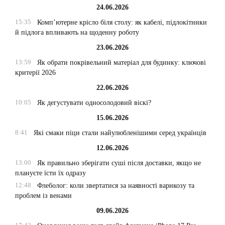
24.06.2026
15:35
Комп’ютерне крісло біля столу: як кабелі, підлокітники
й підлога впливають на щоденну роботу
23.06.2026
13:59
Як обрати покрівельний матеріал для будинку: ключові
критерії 2026
22.06.2026
10:05
Як дегустувати односолодовий віскі?
15.06.2026
8:41
Які смаки піци стали найулюбленішими серед українців
12.06.2026
13:00
Як правильно зберігати суші після доставки, якщо не
плануєте їсти їх одразу
12:48
Флеболог: коли звертатися за наявності варикозу та
проблем із венами
09.06.2026