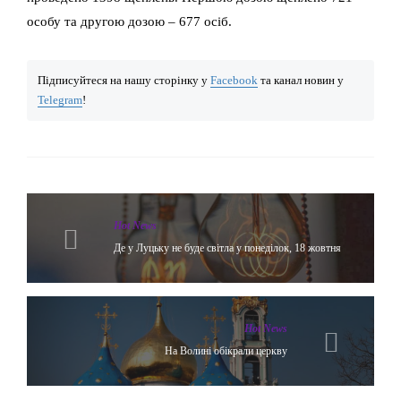
особу та другою дозою – 677 осіб.
Підписуйтеся на нашу сторінку у
Facebook
та канал новин у
Telegram
!
Hot News
Де у Луцьку не буде світла у понеділок, 18 жовтня
Hot News
На Волині обікрали церкву