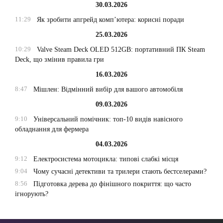
30.03.2026
11:29
Як зробити апгрейд комп’ютера: корисні поради
25.03.2026
10:29
Valve Steam Deck OLED 512GB: портативний ПК Steam
Deck, що змінив правила гри
16.03.2026
8:47
Мішлен: Відмінний вибір для вашого автомобіля
09.03.2026
9:10
Універсальний помічник: топ-10 видів навісного
обладнання для фермера
04.03.2026
9:12
Електросистема мотоцикла: типові слабкі місця
9:04
Чому сучасні детективи та трилери стають бестселерами?
8:56
Підготовка дерева до фінішного покриття: що часто
ігнорують?