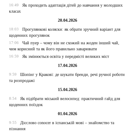
16:49
Як проходить адаптація дітей до навчання у молодших
класах
20.04.2026
18:03
Прогулянкові коляски: як обрати зручний варіант для
щоденних прогулянок
17:06
Чай пуер – чому він не схожий на жоден інший чай,
чим корисний та як його правильно заварювати
16:59
Як змінюється освіта у передмісті великих міст
17.04.2026
9:59
Шопінг у Кракові: де шукати бренди, речі ручної роботи
та розпродажі
15.04.2026
8:54
Як підібрати міський велосипед: практичний гайд для
щоденних поїздок
01.04.2026
9:55
Дієслово conocer в іспанській мові – знайомство та
пізнання