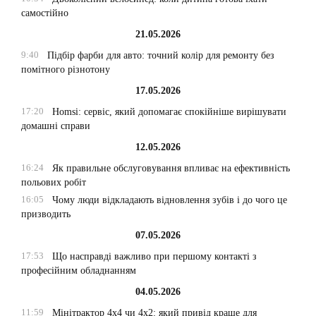
самостійно
21.05.2026
9:40
Підбір фарби для авто: точний колір для ремонту без
помітного різнотону
17.05.2026
17:20
Homsi: сервіс, який допомагає спокійніше вирішувати
домашні справи
12.05.2026
16:24
Як правильне обслуговування впливає на ефективність
польових робіт
16:05
Чому люди відкладають відновлення зубів і до чого це
призводить
07.05.2026
17:53
Що насправді важливо при першому контакті з
професійним обладнанням
04.05.2026
11:59
Мінітрактор 4х4 чи 4х2: який привід краще для