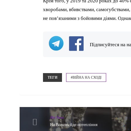
Крім того, у 2019 та 2020 роках до 40% 
хворобами, вбивствами, самогубствами
не пов’язаними з бойовими діями. Однак
Підписуйтеся на н
ТЕГИ
#ВІЙНА НА СХОДІ
Hot News
На Волинь йде потепління