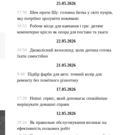
25.05.2026
17:58
Шен проти Шу: головна битва у світі пуерів,
яку потрібно зрозуміти новачкові
16:53
Робоче місце для навчання і гри: дитяче
компютерне крісло як опора для постави та уваги
22.05.2026
10:54
Двоколісний велосипед: коли дитина готова
їхати самостійно
21.05.2026
9:40
Підбір фарби для авто: точний колір для
ремонту без помітного різнотону
17.05.2026
17:20
Homsi: сервіс, який допомагає спокійніше
вирішувати домашні справи
12.05.2026
16:24
Як правильне обслуговування впливає на
ефективність польових робіт