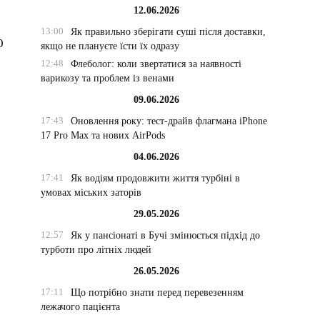
12.06.2026
13:00
Як правильно зберігати суші після доставки,
0
якщо не плануєте їсти їх одразу
12:48
Флеболог: коли звертатися за наявності
варикозу та проблем із венами
09.06.2026
17:43
Оновлення року: тест-драйв флагмана iPhone
17 Pro Max та нових AirPods
04.06.2026
17:41
Як водіям продовжити життя турбіні в
умовах міських заторів
29.05.2026
12:57
Як у пансіонаті в Бучі змінюється підхід до
турботи про літніх людей
26.05.2026
17:11
Що потрібно знати перед перевезенням
лежачого пацієнта