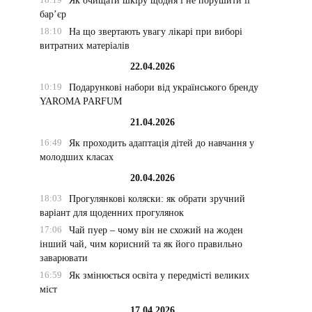
Як очищати шкіру щодня і не порушити її
бар’єр
18:10
На що звертають увагу лікарі при виборі
витратних матеріалів
22.04.2026
10:19
Подарункові набори від українського бренду
YAROMA PARFUM
21.04.2026
16:49
Як проходить адаптація дітей до навчання у
молодших класах
20.04.2026
18:03
Прогулянкові коляски: як обрати зручний
варіант для щоденних прогулянок
17:06
Чай пуер – чому він не схожий на жоден
інший чай, чим корисний та як його правильно
заварювати
16:59
Як змінюється освіта у передмісті великих
міст
17.04.2026