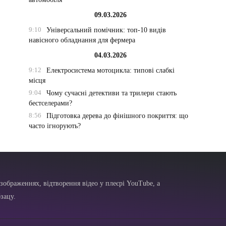
09.03.2026
9:10
Універсальний помічник: топ-10 видів
навісного обладнання для фермера
04.03.2026
9:12
Електросистема мотоцикла: типові слабкі
місця
9:04
Чому сучасні детективи та трилери стають
бестселерами?
8:56
Підготовка дерева до фінішного покриття: що
часто ігнорують?
зображеннях, відтворення відео у плеєрі YouTube, а
зацу.