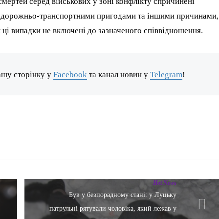
смертей серед військових у зоні конфлікту спричинені
, дорожньо-транспортними пригодами та іншими причинами,
 ці випадки не включені до зазначеного співвідношення.
ашу сторінку у
Facebook
та канал новин у
Telegram
!
Hot News
Був у безпорадному стані: у Луцьку
патрульні рятували чоловіка, який лежав у