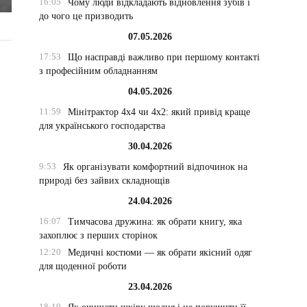
16:05
Чому люди відкладають відновлення зубів і
до чого це призводить
07.05.2026
17:53
Що насправді важливо при першому контакті
з професійним обладнанням
04.05.2026
11:59
Мінітрактор 4х4 чи 4х2: який привід краще
для українського господарства
30.04.2026
9:53
Як організувати комфортний відпочинок на
природі без зайвих складнощів
24.04.2026
16:07
Тимчасова дружина: як обрати книгу, яка
захоплює з перших сторінок
12:20
Медичні костюми — як обрати якісний одяг
для щоденної роботи
23.04.2026
18:19