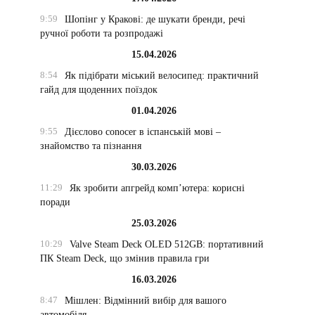
9:59
Шопінг у Кракові: де шукати бренди, речі
ручної роботи та розпродажі
15.04.2026
8:54
Як підібрати міський велосипед: практичний
гайд для щоденних поїздок
01.04.2026
9:55
Дієслово conocer в іспанській мові –
знайомство та пізнання
30.03.2026
11:29
Як зробити апгрейд комп’ютера: корисні
поради
25.03.2026
10:29
Valve Steam Deck OLED 512GB: портативний
ПК Steam Deck, що змінив правила гри
16.03.2026
8:47
Мішлен: Відмінний вибір для вашого
автомобіля