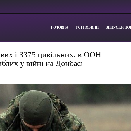
ГОЛОВНА
YСІ НОВИНИ
ВИПУСКИ НО
ових і 3375 цивільних: в ООН
иблих у війні на Донбасі