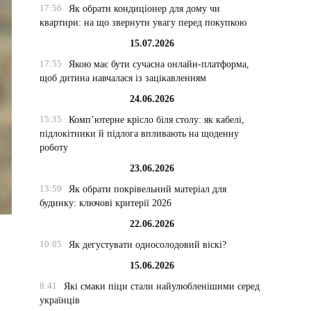
17:56
Як обрати кондиціонер для дому чи
квартири: на що звернути увагу перед покупкою
15.07.2026
17:55
Якою має бути сучасна онлайн-платформа,
щоб дитина навчалася із зацікавленням
24.06.2026
15:35
Комп’ютерне крісло біля столу: як кабелі,
підлокітники й підлога впливають на щоденну
роботу
23.06.2026
13:59
Як обрати покрівельний матеріал для
будинку: ключові критерії 2026
22.06.2026
10:05
Як дегустувати односолодовий віскі?
15.06.2026
8:41
Які смаки піци стали найулюбленішими серед
українців