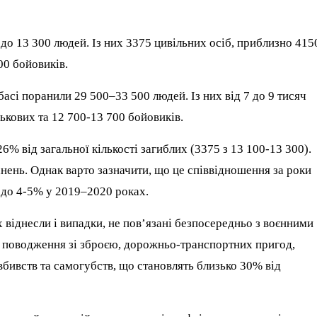
0 до 13 300 людей. Із них 3375 цивільних осіб, приблизно 415
00 бойовиків.
басі поранили 29 500–33 500 людей. Із них від 7 до 9 тисяч
ькових та 12 700-13 700 бойовиків.
% від загальної кількості загиблих (3375 з 13 100-13 300).
анень. Однак варто зазначити, що це співвідношення за роки
і до 4-5% у 2019–2020 роках.
 віднесли і випадки, не пов’язані безпосередньо з воєнними
о поводження зі зброєю, дорожньо-транспортних пригод,
 вбивств та самогубств, що становлять близько 30% від