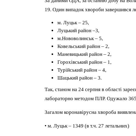
За даними ОДА, за останню добу на Вол
19. Один випадок хвороби завершився ле
м. Луцьк – 25,
Луцький район –3,
м.Нововолинськ – 5,
Ковельський район – 2,
Маневицький район – 2,
Горохівський район – 1,
Турійський район – 4,
Шацький район – 3.
Так, станом на 24 серпня в області зар
лабораторно
методом ПЛР. Одужало 3656
Загалом коронавірусна хвороба виявлен
• м. Луцьк – 1349 (в т.ч. 27 летальних)