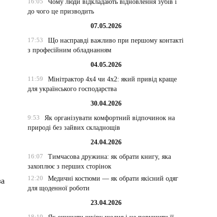
16:05
Чому люди відкладають відновлення зубів і
до чого це призводить
07.05.2026
17:53
Що насправді важливо при першому контакті
з професійним обладнанням
04.05.2026
11:59
Мінітрактор 4х4 чи 4х2: який привід краще
для українського господарства
30.04.2026
9:53
Як організувати комфортний відпочинок на
природі без зайвих складнощів
24.04.2026
16:07
Тимчасова дружина: як обрати книгу, яка
захоплює з перших сторінок
12:20
Медичні костюми — як обрати якісний одяг
за
для щоденної роботи
23.04.2026
18:19