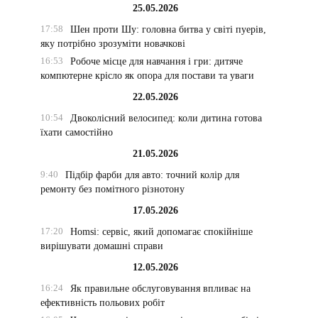
25.05.2026
17:58
Шен проти Шу: головна битва у світі пуерів,
яку потрібно зрозуміти новачкові
16:53
Робоче місце для навчання і гри: дитяче
компютерне крісло як опора для постави та уваги
22.05.2026
10:54
Двоколісний велосипед: коли дитина готова
їхати самостійно
21.05.2026
9:40
Підбір фарби для авто: точний колір для
ремонту без помітного різнотону
17.05.2026
17:20
Homsi: сервіс, який допомагає спокійніше
вирішувати домашні справи
12.05.2026
16:24
Як правильне обслуговування впливає на
ефективність польових робіт