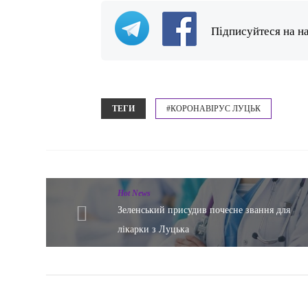
Підписуйтеся на н
ТЕГИ
#КОРОНАВІРУС ЛУЦЬК
Hot News
Зеленський присудив почесне звання для
лікарки з Луцька