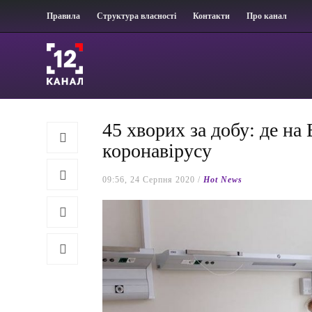
Правила
Структура власності
Контакти
Про канал
45 хворих за добу: де на
коронавірусу
09:56, 24 Серпня 2020 /
Hot News