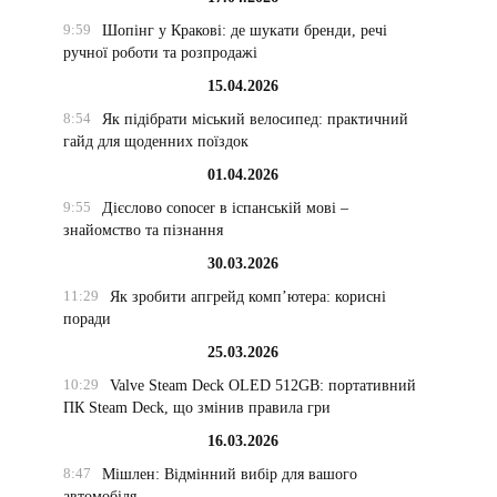
9:59
Шопінг у Кракові: де шукати бренди, речі
ручної роботи та розпродажі
15.04.2026
8:54
Як підібрати міський велосипед: практичний
гайд для щоденних поїздок
01.04.2026
9:55
Дієслово conocer в іспанській мові –
знайомство та пізнання
30.03.2026
11:29
Як зробити апгрейд комп’ютера: корисні
поради
25.03.2026
10:29
Valve Steam Deck OLED 512GB: портативний
ПК Steam Deck, що змінив правила гри
16.03.2026
8:47
Мішлен: Відмінний вибір для вашого
автомобіля