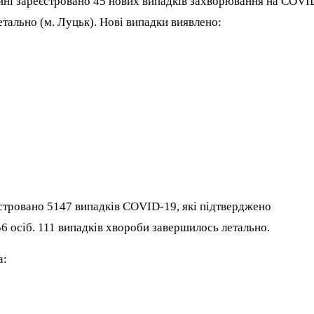
ині зареєстровано 45 нових випадків захворювання на COVI
тально (м. Луцьк). Нові випадки виявлено:
еєстровано 5147 випадків COVID-19, які підтверджено
 осіб. 111 випадків хвороби завершилось летально.
а: