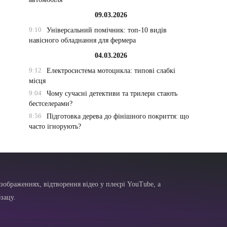
09.03.2026
9:10
Універсальний помічник: топ-10 видів
навісного обладнання для фермера
04.03.2026
9:12
Електросистема мотоцикла: типові слабкі
місця
9:04
Чому сучасні детективи та трилери стають
бестселерами?
8:56
Підготовка дерева до фінішного покриття: що
часто ігнорують?
зображеннях, відтворення відео у плеєрі YouTube, а
зацу.