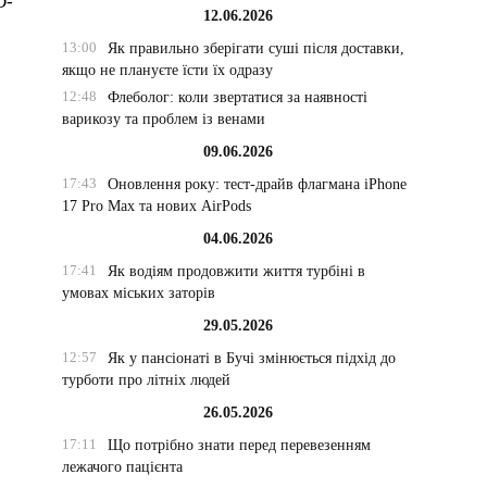
D-
12.06.2026
13:00
Як правильно зберігати суші після доставки,
якщо не плануєте їсти їх одразу
12:48
Флеболог: коли звертатися за наявності
варикозу та проблем із венами
09.06.2026
17:43
Оновлення року: тест-драйв флагмана iPhone
17 Pro Max та нових AirPods
04.06.2026
17:41
Як водіям продовжити життя турбіні в
умовах міських заторів
29.05.2026
12:57
Як у пансіонаті в Бучі змінюється підхід до
турботи про літніх людей
26.05.2026
17:11
Що потрібно знати перед перевезенням
лежачого пацієнта