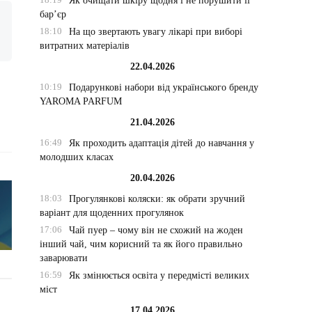
Як очищати шкіру щодня і не порушити її
бар’єр
18:10
На що звертають увагу лікарі при виборі
витратних матеріалів
22.04.2026
10:19
Подарункові набори від українського бренду
YAROMA PARFUM
21.04.2026
16:49
Як проходить адаптація дітей до навчання у
молодших класах
20.04.2026
18:03
Прогулянкові коляски: як обрати зручний
варіант для щоденних прогулянок
17:06
Чай пуер – чому він не схожий на жоден
інший чай, чим корисний та як його правильно
заварювати
16:59
Як змінюється освіта у передмісті великих
міст
17.04.2026