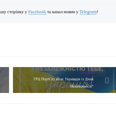
ашу сторінку у
Facebook
та канал новин у
Telegram
!
Hot News
ТРЦ ПортCity вітає Українців із Днем
Незалежності*