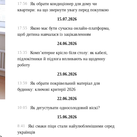
17:56
Як обрати кондиціонер для дому чи
квартири: на що звернути увагу перед покупкою
15.07.2026
17:55
Якою має бути сучасна онлайн-платформа,
щоб дитина навчалася із зацікавленням
24.06.2026
15:35
Комп’ютерне крісло біля столу: як кабелі,
підлокітники й підлога впливають на щоденну
роботу
23.06.2026
13:59
Як обрати покрівельний матеріал для
будинку: ключові критерії 2026
22.06.2026
10:05
Як дегустувати односолодовий віскі?
15.06.2026
8:41
Які смаки піци стали найулюбленішими серед
українців