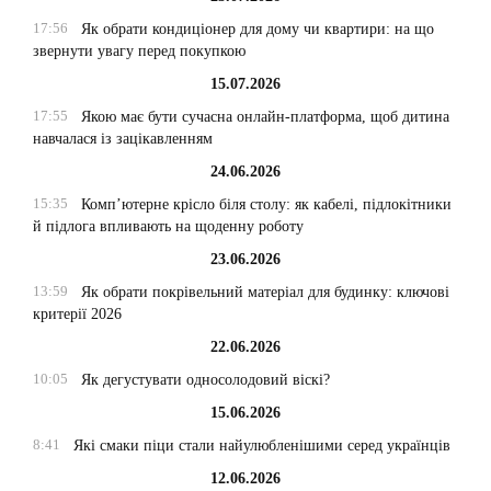
17:56
Як обрати кондиціонер для дому чи квартири: на що
звернути увагу перед покупкою
15.07.2026
17:55
Якою має бути сучасна онлайн-платформа, щоб дитина
навчалася із зацікавленням
24.06.2026
15:35
Комп’ютерне крісло біля столу: як кабелі, підлокітники
й підлога впливають на щоденну роботу
23.06.2026
13:59
Як обрати покрівельний матеріал для будинку: ключові
критерії 2026
22.06.2026
10:05
Як дегустувати односолодовий віскі?
15.06.2026
8:41
Які смаки піци стали найулюбленішими серед українців
12.06.2026