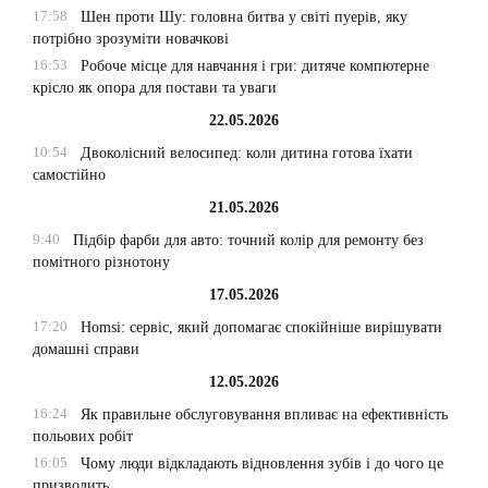
17:58
Шен проти Шу: головна битва у світі пуерів, яку
потрібно зрозуміти новачкові
16:53
Робоче місце для навчання і гри: дитяче компютерне
крісло як опора для постави та уваги
22.05.2026
10:54
Двоколісний велосипед: коли дитина готова їхати
самостійно
21.05.2026
9:40
Підбір фарби для авто: точний колір для ремонту без
помітного різнотону
17.05.2026
17:20
Homsi: сервіс, який допомагає спокійніше вирішувати
домашні справи
12.05.2026
16:24
Як правильне обслуговування впливає на ефективність
польових робіт
16:05
Чому люди відкладають відновлення зубів і до чого це
призводить