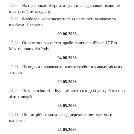
13:00
Як правильно зберігати суші після доставки, якщо не
плануєте їсти їх одразу
12:48
Флеболог: коли звертатися за наявності варикозу та
проблем із венами
09.06.2026
17:43
Оновлення року: тест-драйв флагмана iPhone 17 Pro
Max та нових AirPods
04.06.2026
17:41
Як водіям продовжити життя турбіні в умовах міських
заторів
29.05.2026
12:57
Як у пансіонаті в Бучі змінюється підхід до турботи про
літніх людей
26.05.2026
17:11
Що потрібно знати перед перевезенням лежачого
пацієнта
25.05.2026