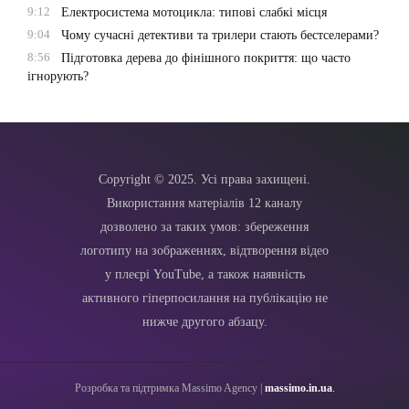
9:12
Електросистема мотоцикла: типові слабкі місця
9:04
Чому сучасні детективи та трилери стають бестселерами?
8:56
Підготовка дерева до фінішного покриття: що часто
ігнорують?
Copyright © 2025. Усі права захищені.
Використання матеріалів 12 каналу
дозволено за таких умов: збереження
логотипу на зображеннях, відтворення відео
у плеєрі YouTube, а також наявність
активного гіперпосилання на публікацію не
нижче другого абзацу.
Розробка та підтримка Massimo Agency |
massimo.in.ua
.