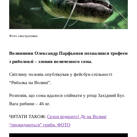
Фото ілюстративне
Волинянин Олександр Парфьонов похвалився трофеєм
з риболовлі – зловив величезного сома.
Світлину чоловік опублікував у фейсбук-спільності
“Рибалка на Волині”.
Розповів, що сома вдалося спіймати у річці Західний Буг.
Вага рибини – 46 кг.
ЧИТАТИ ТАКОЖ:
Сезон відкрито! Де на Волині
“прокидаються” гриби. ФОТО