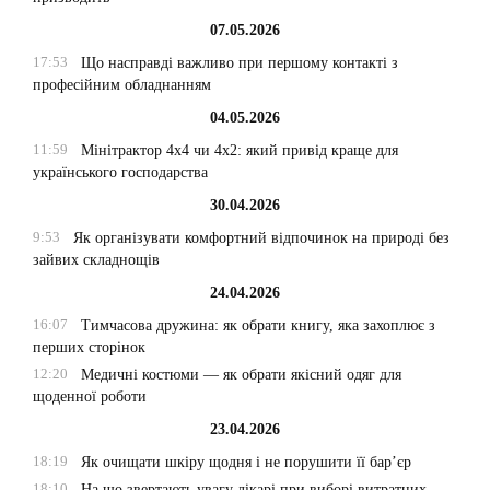
07.05.2026
17:53
Що насправді важливо при першому контакті з
професійним обладнанням
04.05.2026
11:59
Мінітрактор 4х4 чи 4х2: який привід краще для
українського господарства
30.04.2026
9:53
Як організувати комфортний відпочинок на природі без
зайвих складнощів
24.04.2026
16:07
Тимчасова дружина: як обрати книгу, яка захоплює з
перших сторінок
12:20
Медичні костюми — як обрати якісний одяг для
щоденної роботи
23.04.2026
18:19
Як очищати шкіру щодня і не порушити її бар’єр
18:10
На що звертають увагу лікарі при виборі витратних