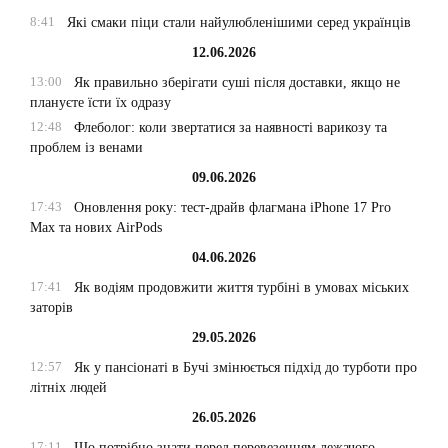
8:41
Які смаки піци стали найулюбленішими серед українців
12.06.2026
13:00
Як правильно зберігати суші після доставки, якщо не
плануєте їсти їх одразу
12:48
Флеболог: коли звертатися за наявності варикозу та
проблем із венами
09.06.2026
17:43
Оновлення року: тест-драйв флагмана iPhone 17 Pro
Max та нових AirPods
04.06.2026
17:41
Як водіям продовжити життя турбіні в умовах міських
заторів
29.05.2026
12:57
Як у пансіонаті в Бучі змінюється підхід до турботи про
літніх людей
26.05.2026
17:11
Що потрібно знати перед перевезенням лежачого