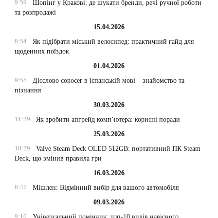
9:59
Шопінг у Кракові: де шукати бренди, речі ручної роботи
та розпродажі
15.04.2026
8:54
Як підібрати міський велосипед: практичний гайд для
щоденних поїздок
01.04.2026
9:55
Дієслово conocer в іспанській мові – знайомство та
пізнання
30.03.2026
11:29
Як зробити апгрейд комп’ютера: корисні поради
25.03.2026
10:29
Valve Steam Deck OLED 512GB: портативний ПК Steam
Deck, що змінив правила гри
16.03.2026
8:47
Мішлен: Відмінний вибір для вашого автомобіля
09.03.2026
9:10
Універсальний помічник: топ-10 видів навісного