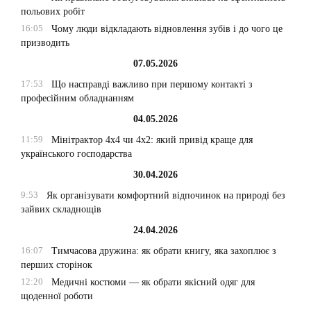
польових робіт
16:05
Чому люди відкладають відновлення зубів і до чого це
призводить
07.05.2026
17:53
Що насправді важливо при першому контакті з
професійним обладнанням
04.05.2026
11:59
Мінітрактор 4х4 чи 4х2: який привід краще для
українського господарства
30.04.2026
9:53
Як організувати комфортний відпочинок на природі без
зайвих складнощів
24.04.2026
16:07
Тимчасова дружина: як обрати книгу, яка захоплює з
перших сторінок
12:20
Медичні костюми — як обрати якісний одяг для
щоденної роботи