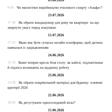
03.08.2026
9:43
Чи екологічне виробництво етилового спирту «Альфа»?
23.07.2026
17:56
Як обрати кондиціонер для дому чи квартири: на що
звернути увагу перед покупкою
15.07.2026
17:55
Якою має бути сучасна онлайн-платформа, щоб дитина
навчалася із зацікавленням
24.06.2026
15:35
Комп’ютерне крісло біля столу: як кабелі, підлокітники
й підлога впливають на щоденну роботу
23.06.2026
13:59
Як обрати покрівельний матеріал для будинку: ключові
критерії 2026
22.06.2026
10:05
Як дегустувати односолодовий віскі?
15.06.2026