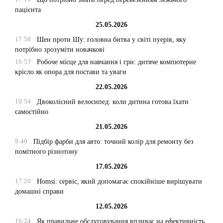
пацієнта
25.05.2026
17:58
Шен проти Шу: головна битва у світі пуерів, яку
потрібно зрозуміти новачкові
16:53
Робоче місце для навчання і гри: дитяче компютерне
крісло як опора для постави та уваги
22.05.2026
10:54
Двоколісний велосипед: коли дитина готова їхати
самостійно
21.05.2026
9:40
Підбір фарби для авто: точний колір для ремонту без
помітного різнотону
17.05.2026
17:20
Homsi: сервіс, який допомагає спокійніше вирішувати
домашні справи
12.05.2026
16:24
Як правильне обслуговування впливає на ефективність