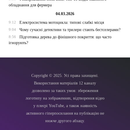
обладнання для фермера
04.03.2026
9:12
Електросистема мотоцикла: типові слабкі місця
9:04
Чому сучасні детективи та трилери стають бестселерами?
8:56
Підготовка дерева до фінішного покриття: що часто
ігнорують?
Copyright © 2025. Усі права захищені.
Використання матеріалів 12 каналу
дозволено за таких умов: збереження
логотипу на зображеннях, відтворення відео
у плеєрі YouTube, а також наявність
активного гіперпосилання на публікацію не
нижче другого абзацу.