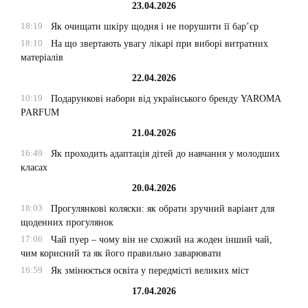
23.04.2026
18:19
Як очищати шкіру щодня і не порушити її бар’єр
18:10
На що звертають увагу лікарі при виборі витратних
матеріалів
22.04.2026
10:19
Подарункові набори від українського бренду YAROMA
PARFUM
21.04.2026
16:49
Як проходить адаптація дітей до навчання у молодших
класах
20.04.2026
18:03
Прогулянкові коляски: як обрати зручний варіант для
щоденних прогулянок
17:06
Чай пуер – чому він не схожий на жоден інший чай,
чим корисний та як його правильно заварювати
16:59
Як змінюється освіта у передмісті великих міст
17.04.2026