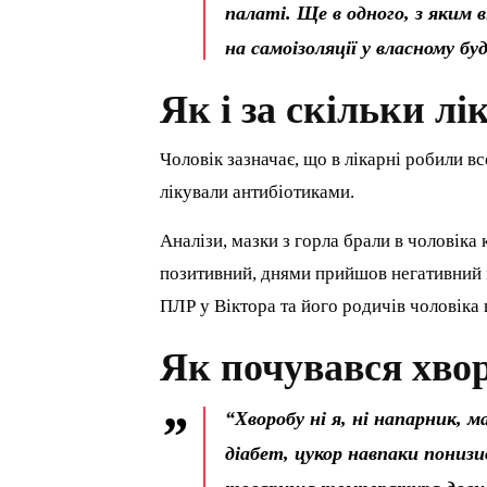
палаті. Ще в одного, з яким в
на самоізоляції у власному бу
Як і за скільки лі
Чоловік зазначає, що в лікарні робили в
лікували антибіотиками.
Аналізи, мазки з горла брали в чоловіка 
позитивний, днями прийшов негативний і 
ПЛР у Віктора та його родичів чоловіка 
Як почувався хво
“Хворобу ні я, ні напарник, 
діабет, цукор навпаки понизив