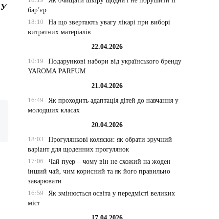
Як очищати шкіру щодня і не порушити її
 У
бар’єр
18:10
На що звертають увагу лікарі при виборі
витратних матеріалів
22.04.2026
10:19
Подарункові набори від українського бренду
YAROMA PARFUM
21.04.2026
16:49
Як проходить адаптація дітей до навчання у
молодших класах
20.04.2026
18:03
Прогулянкові коляски: як обрати зручний
варіант для щоденних прогулянок
17:06
Чай пуер – чому він не схожий на жоден
інший чай, чим корисний та як його правильно
заварювати
16:59
Як змінюється освіта у передмісті великих
міст
17.04.2026