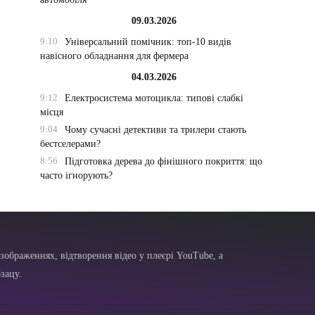
09.03.2026
9:10
Універсальний помічник: топ-10 видів
навісного обладнання для фермера
04.03.2026
9:12
Електросистема мотоцикла: типові слабкі
місця
9:04
Чому сучасні детективи та трилери стають
бестселерами?
8:56
Підготовка дерева до фінішного покриття: що
часто ігнорують?
зображеннях, відтворення відео у плеєрі YouTube, а
зацу.