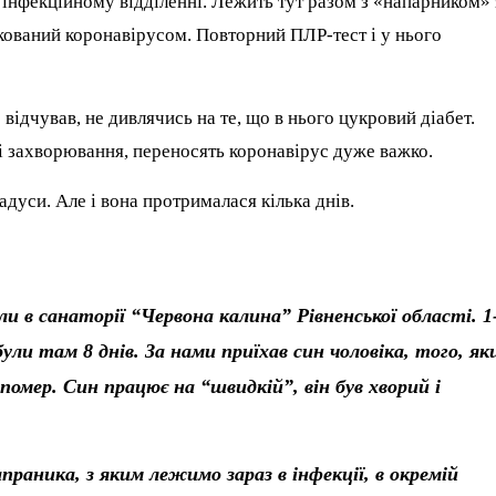
 інфекційному відділенні. Лежить тут разом з «напарником» 
ікований коронавірусом. Повторний ПЛР-тест і у нього
відчував, не дивлячись на те, що в нього цукровий діабет.
ні захворювання, переносять коронавірус дуже важко.
адуси. Але і вона протрималася кілька днів.
 в санаторії “Червона калина” Рівненської області. 1
були там 8 днів. За нами приїхав син чоловіка, того, як
помер. Син працює на “швидкій”, він був хворий і
праника, з яким лежимо зараз в інфекції, в окремій