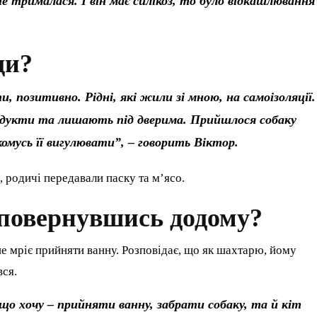
трималася. І він має силікоз, то було відкашлювання
ди?
, позитивно. Рідні, які жили зі мною, на самоізоляції.
родукти та лишають під дверима. Прийшлося собаку
омусь її вигулювати”, – говорить Віктор.
, родичі передавали паску та м’ясо.
 повернувшись додому?
 мріє прийняти ванну. Розповідає, що як шахтарю, йому
вся.
що хочу – прийняти ванну, забрати собаку, та й кіт