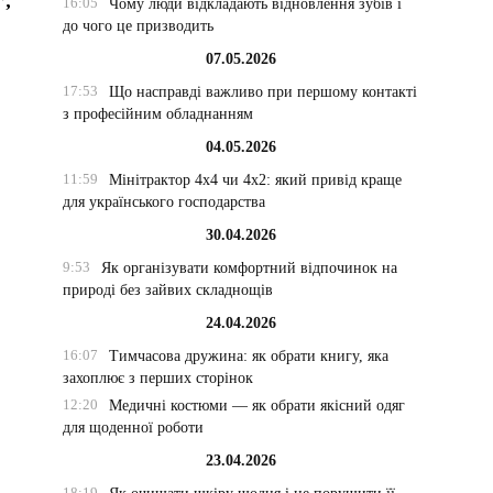
”,
16:05
Чому люди відкладають відновлення зубів і
до чого це призводить
07.05.2026
17:53
Що насправді важливо при першому контакті
з професійним обладнанням
04.05.2026
11:59
Мінітрактор 4х4 чи 4х2: який привід краще
для українського господарства
30.04.2026
9:53
Як організувати комфортний відпочинок на
природі без зайвих складнощів
24.04.2026
16:07
Тимчасова дружина: як обрати книгу, яка
захоплює з перших сторінок
12:20
Медичні костюми — як обрати якісний одяг
для щоденної роботи
23.04.2026
18:19