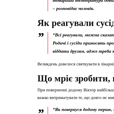
товариша температура довше 
– розповідає чоловік.
Як реагували сусі
“Всі реагували, можна сказати
Родичі і сусіди приносять п
віддати друзям, адже треба к
Великдень довелося святкувати в лікарні
Що мріє зробити,
При поверненні додому Віктор найбільше
важко витриматувати те, що довго не ми
“Як повернуся додому перше, 