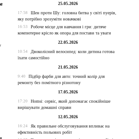
ув
25.05.2026
17:58
Шен проти Шу: головна битва у світі пуерів,
яку потрібно зрозуміти новачкові
16:53
Робоче місце для навчання і гри: дитяче
компютерне крісло як опора для постави та уваги
22.05.2026
у
10:54
Двоколісний велосипед: коли дитина готова
їхати самостійно
21.05.2026
9:40
Підбір фарби для авто: точний колір для
ремонту без помітного різнотону
17.05.2026
17:20
Homsi: сервіс, який допомагає спокійніше
вирішувати домашні справи
12.05.2026
16:24
Як правильне обслуговування впливає на
ефективність польових робіт