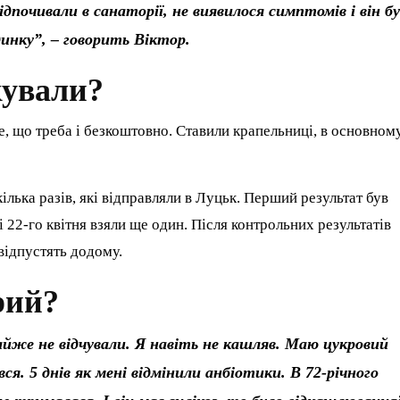
ідпочивали в санаторії, не виявилося симптомів і він б
динку”, – говорить Віктор.
кували?
се, що треба і безкоштовно. Ставили крапельниці, в основном
кілька разів, які відправляли в Луцьк. Перший результат був
22-го квітня взяли ще один. Після контрольних результатів
відпустять додому.
рий?
майже не відчували. Я навіть не кашляв. Маю цукровий
ся. 5 днів як мені відмінили анбіотики. В 72-річного