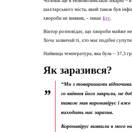
Чоловік ще в Нововолинській лікарні – в
шахтарського міста, який також був інф
хвороби не виявив, – пише
Буг
.
Віктор розповідає, що хвороби майже не 
Хоча зазвичай ті, хто має подібні супут
Найвища температура, яка була – 37,3 гр
Як заразився?
“Ми з товаришами відпочивали
го квітня його закрили, не до
також мав коронавірус і вже 
виходить нас заразив.
Коронавірус виявили в мого на