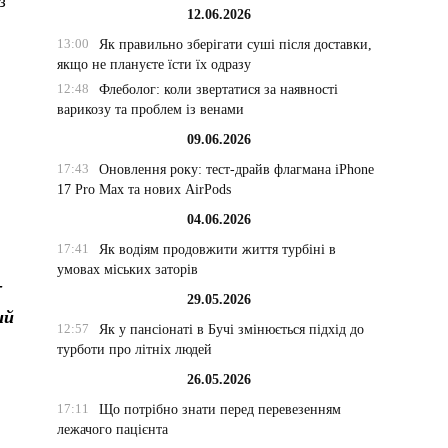
з
12.06.2026
13:00
Як правильно зберігати суші після доставки,
якщо не плануєте їсти їх одразу
12:48
Флеболог: коли звертатися за наявності
варикозу та проблем із венами
09.06.2026
17:43
Оновлення року: тест-драйв флагмана iPhone
17 Pro Max та нових AirPods
04.06.2026
17:41
Як водіям продовжити життя турбіні в
умовах міських заторів
-
29.05.2026
ий
12:57
Як у пансіонаті в Бучі змінюється підхід до
турботи про літніх людей
26.05.2026
17:11
Що потрібно знати перед перевезенням
лежачого пацієнта