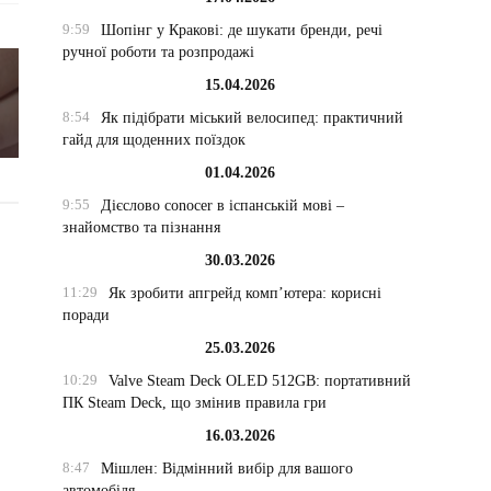
9:59
Шопінг у Кракові: де шукати бренди, речі
ручної роботи та розпродажі
15.04.2026
8:54
Як підібрати міський велосипед: практичний
гайд для щоденних поїздок
01.04.2026
9:55
Дієслово conocer в іспанській мові –
знайомство та пізнання
30.03.2026
11:29
Як зробити апгрейд комп’ютера: корисні
поради
25.03.2026
10:29
Valve Steam Deck OLED 512GB: портативний
ПК Steam Deck, що змінив правила гри
16.03.2026
8:47
Мішлен: Відмінний вибір для вашого
автомобіля