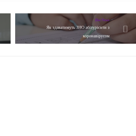
Hot News
Як здаватимуть ЗНО абітурієнти з
коронавірусом