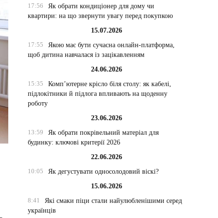
17:56
Як обрати кондиціонер для дому чи
квартири: на що звернути увагу перед покупкою
15.07.2026
17:55
Якою має бути сучасна онлайн-платформа,
щоб дитина навчалася із зацікавленням
24.06.2026
15:35
Комп’ютерне крісло біля столу: як кабелі,
підлокітники й підлога впливають на щоденну
роботу
23.06.2026
13:59
Як обрати покрівельний матеріал для
будинку: ключові критерії 2026
22.06.2026
10:05
Як дегустувати односолодовий віскі?
15.06.2026
8:41
Які смаки піци стали найулюбленішими серед
українців