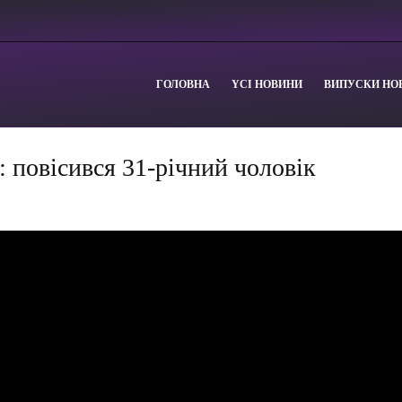
ГОЛОВНА
YСІ НОВИНИ
ВИПУСКИ НО
і: повісився 31-річний чоловік