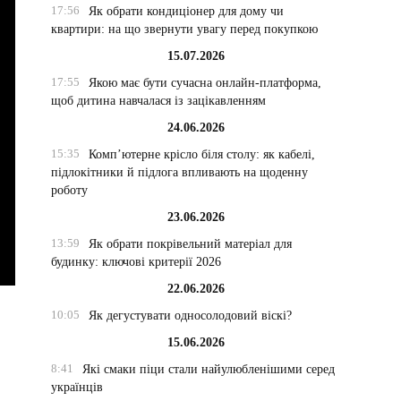
17:56
Як обрати кондиціонер для дому чи
квартири: на що звернути увагу перед покупкою
15.07.2026
17:55
Якою має бути сучасна онлайн-платформа,
щоб дитина навчалася із зацікавленням
24.06.2026
15:35
Комп’ютерне крісло біля столу: як кабелі,
підлокітники й підлога впливають на щоденну
роботу
23.06.2026
13:59
Як обрати покрівельний матеріал для
будинку: ключові критерії 2026
22.06.2026
10:05
Як дегустувати односолодовий віскі?
15.06.2026
8:41
Які смаки піци стали найулюбленішими серед
українців