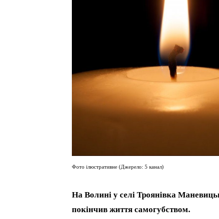
Фото ілюстративне (Джерело: 5 канал)
На Волині у селі Троянівка Маневицьк
покінчив життя самогубством.