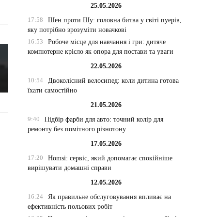
25.05.2026
17:58
Шен проти Шу: головна битва у світі пуерів,
яку потрібно зрозуміти новачкові
16:53
Робоче місце для навчання і гри: дитяче
компютерне крісло як опора для постави та уваги
22.05.2026
10:54
Двоколісний велосипед: коли дитина готова
їхати самостійно
21.05.2026
9:40
Підбір фарби для авто: точний колір для
ремонту без помітного різнотону
17.05.2026
17:20
Homsi: сервіс, який допомагає спокійніше
вирішувати домашні справи
12.05.2026
16:24
Як правильне обслуговування впливає на
ефективність польових робіт