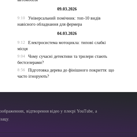
09.03.2026
9:10
Універсальний помічник: топ-10 видів
навісного обладнання для фермера
04.03.2026
9:12
Електросистема мотоцикла: типові слабкі
місця
9:04
Чому сучасні детективи та трилери стають
бестселерами?
8:56
Підготовка дерева до фінішного покриття: що
часто ігнорують?
зображеннях, відтворення відео у плеєрі YouTube, а
зацу.