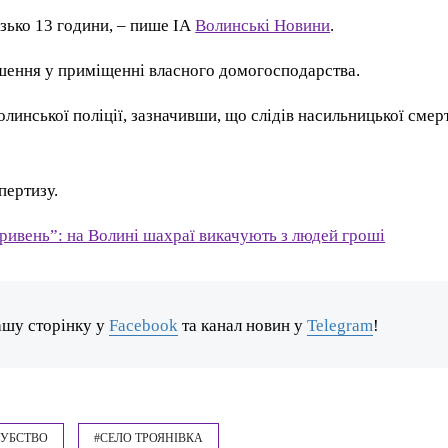
изько 13 години, – пише ІА
Волинські Новини
.
ішення у приміщенні власного домогосподарства.
линської поліції, зазначивши, що слідів насильницької смер
пертизу.
гривень”: на Волині шахраї викачують з людей гроші
ашу сторінку у
Facebook
та канал новин у
Telegram
!
УБСТВО
#СЕЛО ТРОЯНІВКА