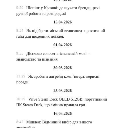
9:59
Шопінг у Кракові: де шукати бренди, речі
ручної роботи та розпродажі
15.04.2026
8:54
Як підібрати міський велосипед: практичний
гайд для щоденних поїздок
01.04.2026
9:55
Дієслово conocer в іспанській мові –
знайомство та пізнання
30.03.2026
11:29
Як зробити апгрейд комп’ютера: корисні
поради
25.03.2026
10:29
Valve Steam Deck OLED 512GB: портативний
ПК Steam Deck, що змінив правила гри
16.03.2026
8:47
Мішлен: Відмінний вибір для вашого
автомобіля