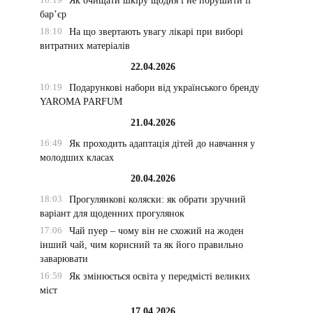
Як очищати шкіру щодня і не порушити її
бар’єр
18:10
На що звертають увагу лікарі при виборі
витратних матеріалів
22.04.2026
10:19
Подарункові набори від українського бренду
YAROMA PARFUM
21.04.2026
16:49
Як проходить адаптація дітей до навчання у
молодших класах
20.04.2026
18:03
Прогулянкові коляски: як обрати зручний
варіант для щоденних прогулянок
17:06
Чай пуер – чому він не схожий на жоден
інший чай, чим корисний та як його правильно
заварювати
16:59
Як змінюється освіта у передмісті великих
міст
17.04.2026