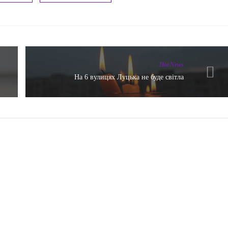
Hot News
На 6 вулицях Луцька не буде світла