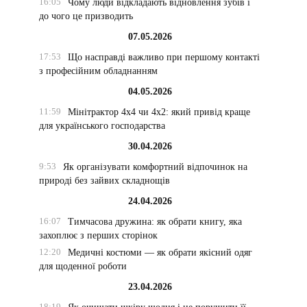
16:05
Чому люди відкладають відновлення зубів і
до чого це призводить
07.05.2026
17:53
Що насправді важливо при першому контакті
з професійним обладнанням
04.05.2026
11:59
Мінітрактор 4х4 чи 4х2: який привід краще
для українського господарства
30.04.2026
9:53
Як організувати комфортний відпочинок на
природі без зайвих складнощів
24.04.2026
16:07
Тимчасова дружина: як обрати книгу, яка
захоплює з перших сторінок
12:20
Медичні костюми — як обрати якісний одяг
для щоденної роботи
23.04.2026
18:19