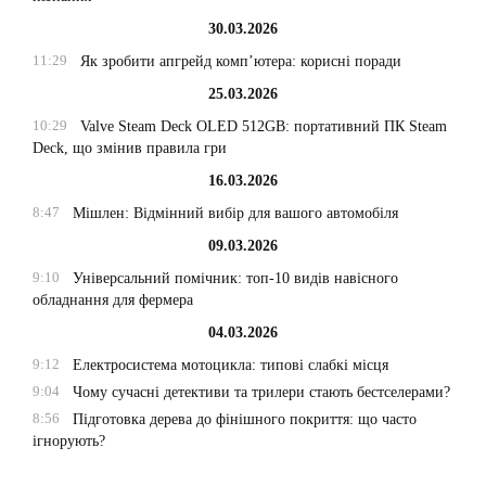
30.03.2026
11:29
Як зробити апгрейд комп’ютера: корисні поради
25.03.2026
10:29
Valve Steam Deck OLED 512GB: портативний ПК Steam
Deck, що змінив правила гри
16.03.2026
8:47
Мішлен: Відмінний вибір для вашого автомобіля
09.03.2026
9:10
Універсальний помічник: топ-10 видів навісного
обладнання для фермера
04.03.2026
9:12
Електросистема мотоцикла: типові слабкі місця
9:04
Чому сучасні детективи та трилери стають бестселерами?
8:56
Підготовка дерева до фінішного покриття: що часто
ігнорують?