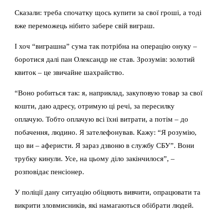
Сказали: треба спочатку щось купити за свої гроші, а тоді
вже переможець нібито забере свій виграш.
І хоч “виграшна” сума так потрібна на операцію онуку –
боротися далі пан Олександр не став. Зрозумів: золотий
квиток – це звичайне шахрайство.
“
Воно робиться так: я, наприклад, закуповую товар за свої
кошти, даю адресу, отримую ці речі, за пересилку
оплачую. Тобто оплачую всі їхні витрати, а потім – до
побачення, людино.
Я зателефонував. Кажу: “Я розумію,
що ви – аферисти. Я зараз дзвоню в службу СБУ”. Вони
трубку кинули. Усе, на цьому діло закінчилося”, –
розповідає пенсіонер.
У поліції дану ситуацію обіцяють вивчити, опрацювати та
викрити зловмисників, які намагаються обібрати людей.