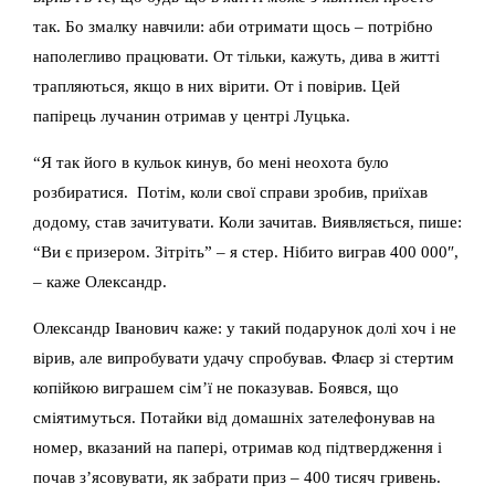
так. Бо змалку навчили: аби отримати щось – потрібно
наполегливо працювати. От тільки, кажуть, дива в житті
трапляються, якщо в них вірити. От і повірив. Цей
папірець лучанин отримав у центрі Луцька.
“Я так його в кульок кинув, бо мені неохота було
розбиратися. Потім, коли свої справи зробив, приїхав
додому, став зачитувати. Коли зачитав. Виявляється, пише:
“Ви є призером. Зітріть” – я стер. Нібито виграв 400 000″,
– каже Олександр.
Олександр Іванович каже: у такий подарунок долі хоч і не
вірив, але випробувати удачу спробував. Флаєр зі стертим
копійкою виграшем сім’ї не показував. Боявся, що
сміятимуться. Потайки від домашніх зателефонував на
номер, вказаний на папері, отримав код підтвердження і
почав з’ясовувати, як забрати приз – 400 тисяч гривень.