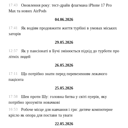
17:43
Оновлення року: тест-драйв флагмана iPhone 17 Pro
Max та нових AirPods
04.06.2026
17:41
Як водіям продовжити життя турбіні в умовах міських
заторів
29.05.2026
12:57
Як у пансіонаті в Бучі змінюється підхід до турботи про
літніх людей
26.05.2026
17:11
Що потрібно знати перед перевезенням лежачого
пацієнта
25.05.2026
17:58
Шен проти Шу: головна битва у світі пуерів, яку
потрібно зрозуміти новачкові
16:53
Робоче місце для навчання і гри: дитяче компютерне
крісло як опора для постави та уваги
22.05.2026