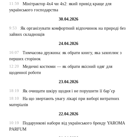
11:59
Мінітрактор 4х4 чи 4х2: який привід краще для
українського господарства
30.04.2026
9:53
Як організувати комфортний відпочинок на природі без
зайвих складнощів
24.04.2026
16:07
Тимчасова дружина: як обрати книгу, яка захоплює з
перших сторінок
12:20
Медичні костюми — як обрати якісний одяг для
щоденної роботи
23.04.2026
18:19
Як очищати шкіру щодня і не порушити її бар’єр
18:10
На що звертають увагу лікарі при виборі витратних
матеріалів
22.04.2026
10:19
Подарункові набори від українського бренду YAROMA
PARFUM