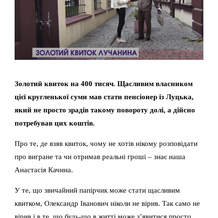
Золотий квиток на 400 тисяч. Щасливим власником
цієї кругленької суми мав стати пенсіонер із Луцька,
який не просто зрадів такому повороту долі, а дійсно
потребував цих коштів.
Про те, де взяв квиток, чому не хотів нікому розповідати
про вигране та чи отримав реальні гроші – знає наша
Анастасія Качина.
У те, що звичайний папірчик може стати щасливим
квитком, Олександр Іванович ніколи не вірив. Так само не
вірив і в те, що будь-що в житті може з’явитися просто