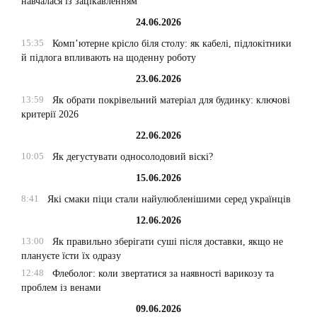
навчалася із зацікавленням
24.06.2026
15:35
Комп’ютерне крісло біля столу: як кабелі, підлокітники
й підлога впливають на щоденну роботу
23.06.2026
13:59
Як обрати покрівельний матеріал для будинку: ключові
критерії 2026
22.06.2026
10:05
Як дегустувати односолодовий віскі?
15.06.2026
8:41
Які смаки піци стали найулюбленішими серед українців
12.06.2026
13:00
Як правильно зберігати суші після доставки, якщо не
плануєте їсти їх одразу
12:48
Флеболог: коли звертатися за наявності варикозу та
проблем із венами
09.06.2026