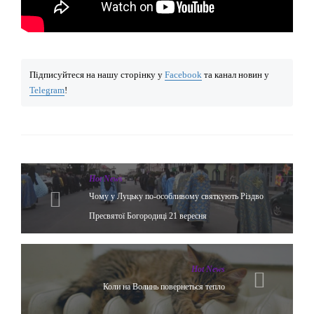
Підписуйтеся на нашу сторінку у
Facebook
та канал новин у
Telegram
!
Hot News
Чому у Луцьку по-особливому святкують Різдво
Пресвятої Богородиці 21 вересня
Hot News
Коли на Волинь повернеться тепло