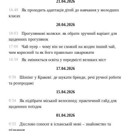
21.04.2026
16:49
Як проходить адаптація дітей до навчання у молодших
класах
20.04.2026
18:03
Прогулянкові коляски: як обрати зручний варіант для
щоденних прогулянок
17:06
Чай пуер – чому він не схожий на жоден інший чай,
чим корисний та як його правильно заварювати
16:59
Як змінюється освіта у передмісті великих міст
17.04.2026
9:59
Шопінг у Кракові: де шукати бренди, речі ручної роботи
та розпродажі
15.04.2026
8:54
Як підібрати міський велосипед: практичний гайд для
щоденних поїздок
01.04.2026
9:55
Дієслово conocer в іспанській мові – знайомство та
пізнання