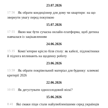
23.07.2026
17:56
Як обрати кондиціонер для дому чи квартири: на що
звернути увагу перед покупкою
15.07.2026
17:55
Якою має бути сучасна онлайн-платформа, щоб дитина
навчалася із зацікавленням
24.06.2026
15:35
Комп’ютерне крісло біля столу: як кабелі, підлокітники
й підлога впливають на щоденну роботу
23.06.2026
13:59
Як обрати покрівельний матеріал для будинку: ключові
критерії 2026
22.06.2026
10:05
Як дегустувати односолодовий віскі?
15.06.2026
8:41
Які смаки піци стали найулюбленішими серед українців