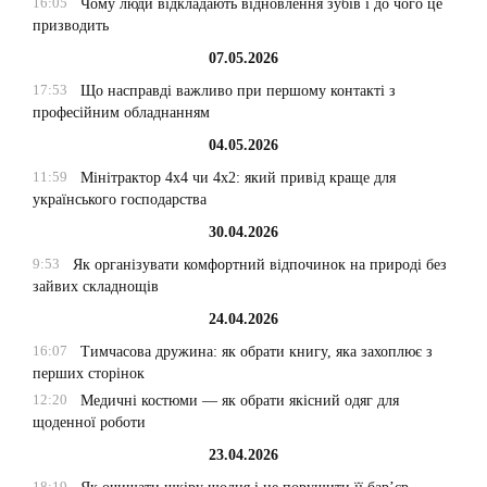
16:05
Чому люди відкладають відновлення зубів і до чого це
призводить
07.05.2026
17:53
Що насправді важливо при першому контакті з
професійним обладнанням
04.05.2026
11:59
Мінітрактор 4х4 чи 4х2: який привід краще для
українського господарства
30.04.2026
9:53
Як організувати комфортний відпочинок на природі без
зайвих складнощів
24.04.2026
16:07
Тимчасова дружина: як обрати книгу, яка захоплює з
перших сторінок
12:20
Медичні костюми — як обрати якісний одяг для
щоденної роботи
23.04.2026
18:19