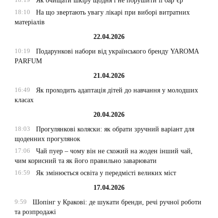
Як очищати шкіру щодня і не порушити її бар’єр
18:10
На що звертають увагу лікарі при виборі витратних
матеріалів
22.04.2026
10:19
Подарункові набори від українського бренду YAROMA
PARFUM
21.04.2026
16:49
Як проходить адаптація дітей до навчання у молодших
класах
20.04.2026
18:03
Прогулянкові коляски: як обрати зручний варіант для
щоденних прогулянок
17:06
Чай пуер – чому він не схожий на жоден інший чай,
чим корисний та як його правильно заварювати
16:59
Як змінюється освіта у передмісті великих міст
17.04.2026
9:59
Шопінг у Кракові: де шукати бренди, речі ручної роботи
та розпродажі