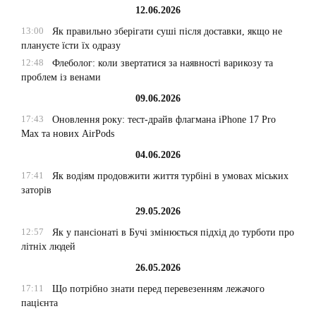
12.06.2026
13:00
Як правильно зберігати суші після доставки, якщо не
плануєте їсти їх одразу
12:48
Флеболог: коли звертатися за наявності варикозу та
проблем із венами
09.06.2026
17:43
Оновлення року: тест-драйв флагмана iPhone 17 Pro
Max та нових AirPods
04.06.2026
17:41
Як водіям продовжити життя турбіні в умовах міських
заторів
29.05.2026
12:57
Як у пансіонаті в Бучі змінюється підхід до турботи про
літніх людей
26.05.2026
17:11
Що потрібно знати перед перевезенням лежачого
пацієнта