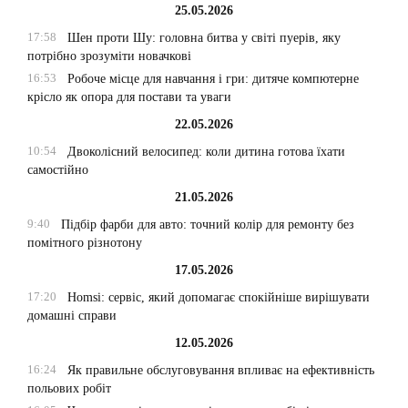
25.05.2026
17:58
Шен проти Шу: головна битва у світі пуерів, яку
потрібно зрозуміти новачкові
16:53
Робоче місце для навчання і гри: дитяче компютерне
крісло як опора для постави та уваги
22.05.2026
10:54
Двоколісний велосипед: коли дитина готова їхати
самостійно
21.05.2026
9:40
Підбір фарби для авто: точний колір для ремонту без
помітного різнотону
17.05.2026
17:20
Homsi: сервіс, який допомагає спокійніше вирішувати
домашні справи
12.05.2026
16:24
Як правильне обслуговування впливає на ефективність
польових робіт