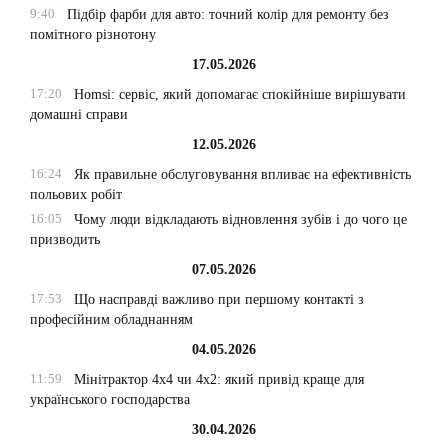
9:40
Підбір фарби для авто: точний колір для ремонту без
помітного різнотону
17.05.2026
17:20
Homsi: сервіс, який допомагає спокійніше вирішувати
домашні справи
12.05.2026
16:24
Як правильне обслуговування впливає на ефективність
польових робіт
16:05
Чому люди відкладають відновлення зубів і до чого це
призводить
07.05.2026
17:53
Що насправді важливо при першому контакті з
професійним обладнанням
04.05.2026
11:59
Мінітрактор 4х4 чи 4х2: який привід краще для
українського господарства
30.04.2026