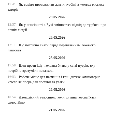
17:41
Як водіям продовжити життя турбіні в умовах міських
заторів
29.05.2026
12:57
Як у пансіонаті в Бучі змінюється підхід до турботи про
літніх людей
26.05.2026
17:11
Що потрібно знати перед перевезенням лежачого
пацієнта
25.05.2026
17:58
Шен проти Шу: головна битва у світі пуерів, яку
потрібно зрозуміти новачкові
16:53
Робоче місце для навчання і гри: дитяче компютерне
крісло як опора для постави та уваги
22.05.2026
10:54
Двоколісний велосипед: коли дитина готова їхати
самостійно
21.05.2026