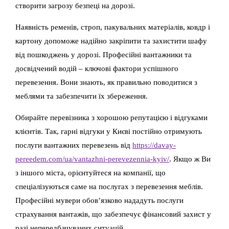
створити загрозу безпеці на дорозі.
Наявність ременів, строп, пакувальних матеріалів, ковдр і
картону допоможе надійно закріпити та захистити шафу
від пошкоджень у дорозі. Професійні вантажники та
досвідчений водій – ключові фактори успішного
перевезення. Вони знають, як правильно поводитися з
меблями та забезпечити їх збереження.
Обирайте перевізника з хорошою репутацією і відгуками
клієнтів. Так, гарні відгуки у Києві постійно отримують
послуги вантажних перевезень від
https://davay-
pereedem.com/ua/vantazhni-perevezennia-kyiv/
. Якщо ж Ви
з іншого міста, орієнтуйтеся на компанії, що
спеціалізуються саме на послугах з перевезення меблів.
Професійні мувери обов’язково нададуть послуги
страхування вантажів, що забезпечує фінансовий захист у
разі непередбачуваних ситуацій.