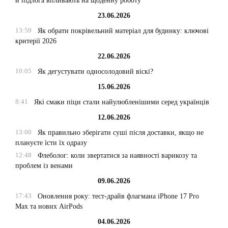
й підлога впливають на щоденну роботу
23.06.2026
13:59
Як обрати покрівельний матеріал для будинку: ключові
критерії 2026
22.06.2026
10:05
Як дегустувати односолодовий віскі?
15.06.2026
8:41
Які смаки піци стали найулюбленішими серед українців
12.06.2026
13:00
Як правильно зберігати суші після доставки, якщо не
плануєте їсти їх одразу
12:48
Флеболог: коли звертатися за наявності варикозу та
проблем із венами
09.06.2026
17:43
Оновлення року: тест-драйв флагмана iPhone 17 Pro
Max та нових AirPods
04.06.2026