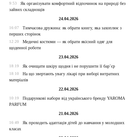
9:53
Як організувати комфортний відпочинок на природі без
зайвих складнощів
24.04.2026
16:07
Тимчасова дружина: як обрати книгу, яка захоплює з
перших сторінок
12:20
Медичні костюми — як обрати якісний одяг для
щоденної роботи
23.04.2026
18:19
Як очищати шкіру щодня і не порушити її бар’єр
18:10
На що звертають увагу лікарі при виборі витратних
матеріалів
22.04.2026
10:19
Подарункові набори від українського бренду YAROMA
PARFUM
21.04.2026
16:49
Як проходить адаптація дітей до навчання у молодших
класах