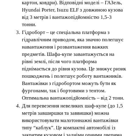
картон, ковдри). Відповідні моделі – ГАЗель,
Hyundai Porter, Isuzu ELF з довжиною кузова
від 3 метрів і вантажопідйомністю 1,5-3
тонни.
Гідроборт – це спеціальна платформа з
гідравлічним приводом, яка значно полегшує
навантаження і розвантаження важких
предметів. Шафа-купе завантажується на
рівні землі, після чого платформа
піднімається до рівня кузова. Це знижує ризик
пошкоджень і полегшує роботу вантажників.
Вантажівки з гідробортом можуть бути як
фургонами, так і бортовими з тентом.
Оптимальна вантажопідйомність – від 2 тонн.
Для перевезення невеликих шаф-купе (до 1,5
метрів завширшки та заввишки) можна
використовувати малотоннажні вантажівки
типу “каблук”. Це компактні автомобілі із
закритим кузовом і задніми орними дверима.