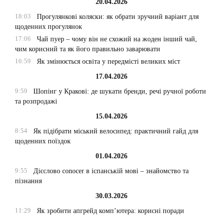
20.04.2026
18:03
Прогулянкові коляски: як обрати зручний варіант для
щоденних прогулянок
17:06
Чай пуер – чому він не схожий на жоден інший чай,
чим корисний та як його правильно заварювати
16:59
Як змінюється освіта у передмісті великих міст
17.04.2026
9:59
Шопінг у Кракові: де шукати бренди, речі ручної роботи
та розпродажі
15.04.2026
8:54
Як підібрати міський велосипед: практичний гайд для
щоденних поїздок
01.04.2026
9:55
Дієслово conocer в іспанській мові – знайомство та
пізнання
30.03.2026
11:29
Як зробити апгрейд комп’ютера: корисні поради