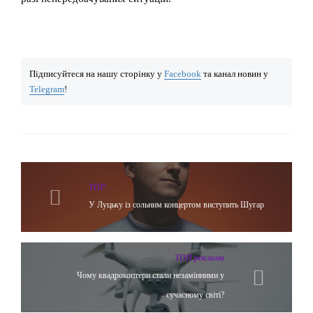
Підписуйтеся на нашу сторінку у
Facebook
та канал новин у
Telegram
!
TOP
У Луцьку із сольним концертом виступить Шугар
ТОП реклама
Чому квадрокоптери стали незамінними у
сучасному світі?