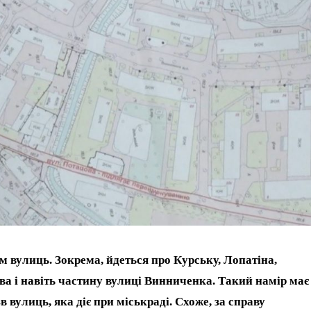
 вулиць. Зокрема, йдеться про Курську, Лопатіна,
ва і навіть частину вулиці Винниченка. Такий намір має
 вулиць, яка діє при міськраді. Схоже, за справу