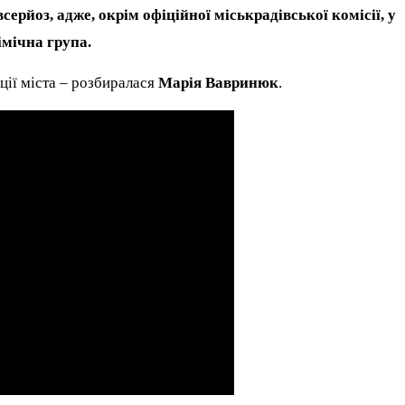
серйоз, адже, окрім офіційної міськрадівської комісії, у
імічна група.
ції міста – розбиралася
Марія Вавринюк
.