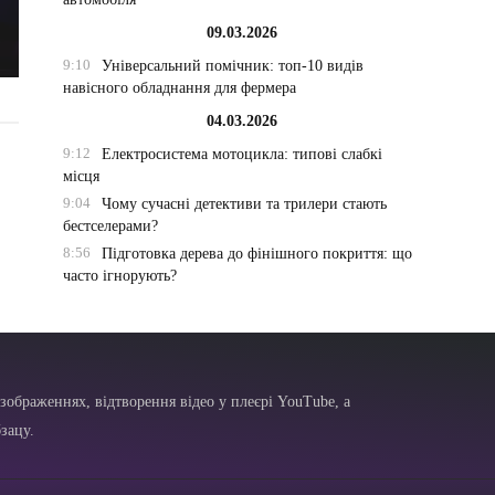
09.03.2026
9:10
Універсальний помічник: топ-10 видів
навісного обладнання для фермера
04.03.2026
9:12
Електросистема мотоцикла: типові слабкі
місця
9:04
Чому сучасні детективи та трилери стають
бестселерами?
8:56
Підготовка дерева до фінішного покриття: що
часто ігнорують?
зображеннях, відтворення відео у плеєрі YouTube, а
зацу.