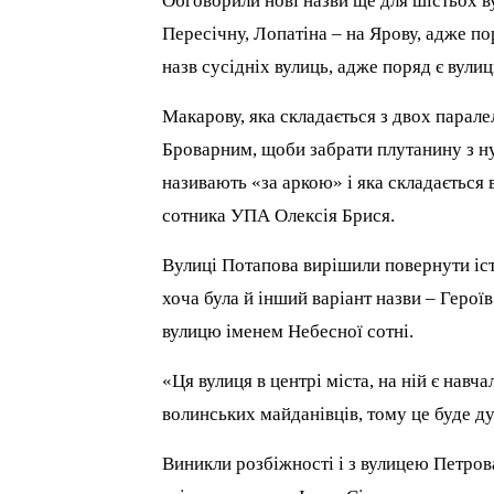
Обговорили нові назви ще для шістьох 
Пересічну, Лопатіна – на Ярову, адже п
назв сусідніх вулиць, адже поряд є вулиц
Макарову, яка складається з двох парал
Броварним, щоби забрати плутанину з ну
називають «за аркою» і яка складається в
сотника УПА Олексія Брися.
Вулиці Потапова вирішили повернути іс
хоча була й інший варіант назви – Герої
вулицю іменем Небесної сотні.
«Ця вулиця в центрі міста, на ній є навча
волинських майданівців, тому це буде д
Виникли розбіжності і з вулицею Петрова