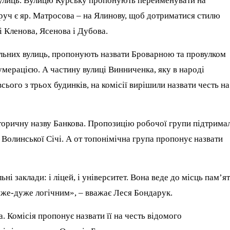
вулиць. Вулицю Курську пропонують перейменувати на
оруч є яр. Матросова – на Ялинову, щоб дотриматися стилю
і Кленова, Ясенова і Дубова.
ельних вулиць, пропонують назвати Броварною та провулком
мерацією. А частину вулиці Винниченка, яку в народі
сього з трьох будинків, на комісії вирішили назвати честь на
торичну назву Банкова. Пропозицію робочої групи підтрима
в Волинської Січі. А от топонімічна група пропонує назвати
льні заклади: і ліцей, і університет. Вона веде до місць пам’ят
уже-дуже логічним», – вважає Леся Бондарук.
. Комісія пропонує назвати її на честь відомого