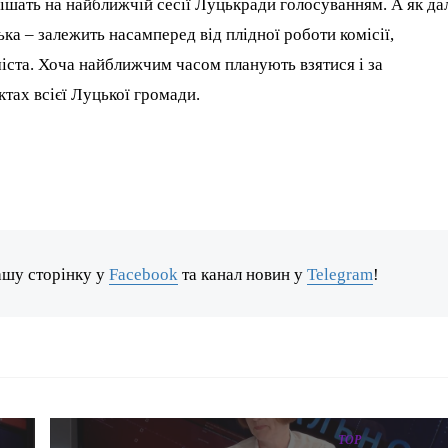
рішать на найближчій сесії Луцькради голосуванням. А як да
ка – залежить насамперед від плідної роботи комісії,
іста. Хоча найближчим часом планують взятися і за
тах всієї Луцької громади.
ашу сторінку у
Facebook
та канал новин у
Telegram
!
TOP