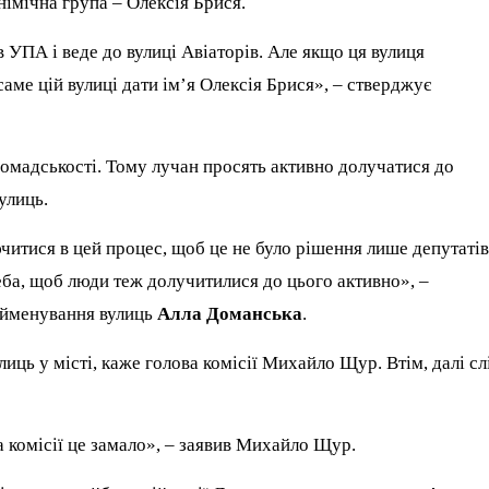
німічна група – Олексія Брися.
в УПА і веде до вулиці Авіаторів. Але якщо ця вулиця
саме цій вулиці дати ім’я Олексія Брися», – стверджує
омадськості. Тому лучан просять активно долучатися до
улиць.
итися в цей процес, щоб це не було рішення лише депутатів
ба, щоб люди теж долучитилися до цього активно», –
рейменування вулиць
Алла Доманська
.
лиць у місті, каже голова комісії Михайло Щур. Втім, далі сл
 комісії це замало», – заявив Михайло Щур.