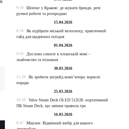
лі
9:59
Шопінг у Кракові: де шукати бренди, речі
ручної роботи та розпродажі
15.04.2026
8:54
Як підібрати міський велосипед: практичний
гайд для щоденних поїздок
01.04.2026
9:55
Дієслово conocer в іспанській мові –
знайомство та пізнання
30.03.2026
11:29
Як зробити апгрейд комп’ютера: корисні
поради
25.03.2026
10:29
Valve Steam Deck OLED 512GB: портативний
ПК Steam Deck, що змінив правила гри
16.03.2026
8:47
Мішлен: Відмінний вибір для вашого
автомобіля