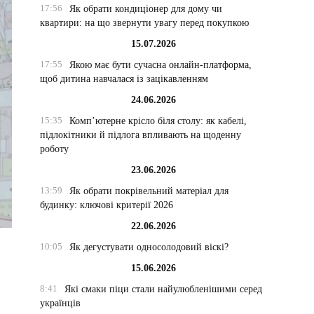
17:56
Як обрати кондиціонер для дому чи
квартири: на що звернути увагу перед покупкою
15.07.2026
17:55
Якою має бути сучасна онлайн-платформа,
щоб дитина навчалася із зацікавленням
24.06.2026
15:35
Комп’ютерне крісло біля столу: як кабелі,
підлокітники й підлога впливають на щоденну
роботу
23.06.2026
13:59
Як обрати покрівельний матеріал для
будинку: ключові критерії 2026
22.06.2026
10:05
Як дегустувати односолодовий віскі?
15.06.2026
8:41
Які смаки піци стали найулюбленішими серед
українців