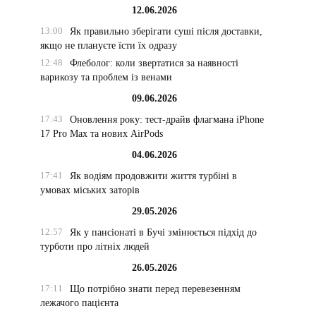
12.06.2026
13:00
Як правильно зберігати суші після доставки,
якщо не плануєте їсти їх одразу
12:48
Флеболог: коли звертатися за наявності
варикозу та проблем із венами
09.06.2026
17:43
Оновлення року: тест-драйв флагмана iPhone
17 Pro Max та нових AirPods
04.06.2026
17:41
Як водіям продовжити життя турбіні в
умовах міських заторів
29.05.2026
12:57
Як у пансіонаті в Бучі змінюється підхід до
турботи про літніх людей
26.05.2026
17:11
Що потрібно знати перед перевезенням
лежачого пацієнта