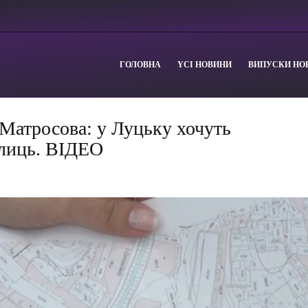
ГОЛОВНА
YСІ НОВИНИ
ВИПУСКИ НО
 Матросова: у Луцьку хочуть
улиць. ВІДЕО