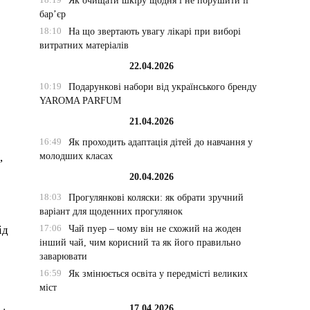
Як очищати шкіру щодня і не порушити її
бар’єр
18:10
На що звертають увагу лікарі при виборі
витратних матеріалів
22.04.2026
10:19
Подарункові набори від українського бренду
YAROMA PARFUM
21.04.2026
16:49
Як проходить адаптація дітей до навчання у
молодших класах
,
20.04.2026
18:03
Прогулянкові коляски: як обрати зручний
варіант для щоденних прогулянок
17:06
Чай пуер – чому він не схожий на жоден
ід
інший чай, чим корисний та як його правильно
заварювати
16:59
Як змінюється освіта у передмісті великих
міст
17.04.2026