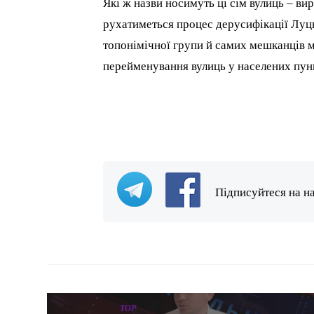
Які ж назви носимуть ці сім вулиць – ви
рухатиметься процес дерусифікації Луць
топонімічної групи й самих мешканців м
перейменування вулиць у населених пунк
Підписуйтеся на н
TOP