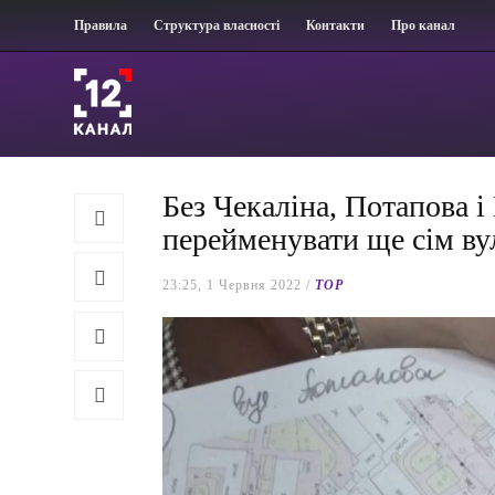
Правила
Структура власності
Контакти
Про канал
Без Чекаліна, Потапова і
перейменувати ще сім в
23:25, 1 Червня 2022 /
TOP