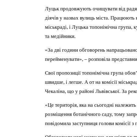
Луцьк продовжують очищувати від радян
діячів у назвах вулиць міста. Працюють 
міськраді, і Луцька топонімічна група, 
та медійники.
«За дві години обговорень напрацьовано б
перейменувати», – розповіла представни
Свої пропозиції топонімічна група обов
швидше, і легше. А от на комісії міськ
Чекаліна, що у районі Львівської. За ре
«Це територія, яка на сьогодні належит
розміщення ботанічного саду, тому запр
повідомила заступниця голови комісії з