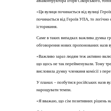
авіаконтруктора Ігоря Сікорського, топо
«Ця вулиця починається від вулиці Герої
починається від Героїв УПА, то логічно 
історикиня.
Саме в таких випадках важлива думка гр
обговорення нових пропонованих назв в
«Важливо зараз людям теж активно включ
що щось не так перейменували. Тому тре
висловила думку членкиня комісії з пе
У планах – позбутися російських назв ву
нарощувати темпи.
«Я вважаю, що сім позитивних рішень на