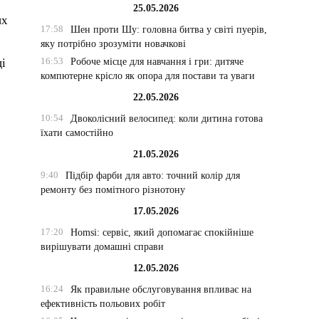
25.05.2026
их
17:58
Шен проти Шу: головна битва у світі пуерів,
яку потрібно зрозуміти новачкові
16:53
Робоче місце для навчання і гри: дитяче
ці
компютерне крісло як опора для постави та уваги
22.05.2026
10:54
Двоколісний велосипед: коли дитина готова
їхати самостійно
21.05.2026
9:40
Підбір фарби для авто: точний колір для
ремонту без помітного різнотону
17.05.2026
17:20
Homsi: сервіс, який допомагає спокійніше
вирішувати домашні справи
12.05.2026
16:24
Як правильне обслуговування впливає на
ефективність польових робіт