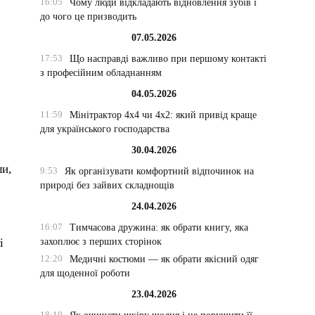
16:05
Чому люди відкладають відновлення зубів і
до чого це призводить
07.05.2026
17:53
Що насправді важливо при першому контакті
з професійним обладнанням
04.05.2026
11:59
Мінітрактор 4х4 чи 4х2: який привід краще
для українського господарства
30.04.2026
ли,
9:53
Як організувати комфортний відпочинок на
природі без зайвих складнощів
24.04.2026
16:07
Тимчасова дружина: як обрати книгу, яка
захоплює з перших сторінок
і
12:20
Медичні костюми — як обрати якісний одяг
для щоденної роботи
23.04.2026
18:19