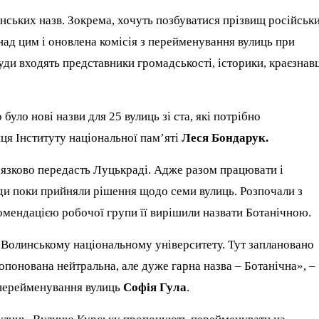
ських назв. Зокрема, хочуть позбуватися прізвищ російськ
над цим і оновлена комісія з перейменування вулиць при
куди входять представники громадськості, історики, краєзнав
уло нові назви для 25 вулиць зі ста, які потрібно
ця Інституту національної пам’яті
Леся
Бондарук.
’язково передасть Луцькраді. Адже разом працювати і
ради поки прийняли рішення щодо семи вулиць. Розпочали з
комендацією робочої групи її вирішили назвати Ботанічною.
ь Волинському національному університету. Тут заплановано
опонована нейтральна, але дуже гарна назва – Ботанічна», –
 перейменування вулиць
Софія Гула
.