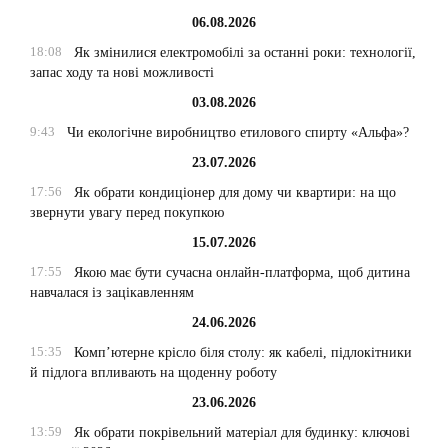
06.08.2026
18:08
Як змінилися електромобілі за останні роки: технології,
запас ходу та нові можливості
03.08.2026
9:43
Чи екологічне виробництво етилового спирту «Альфа»?
23.07.2026
17:56
Як обрати кондиціонер для дому чи квартири: на що
звернути увагу перед покупкою
15.07.2026
17:55
Якою має бути сучасна онлайн-платформа, щоб дитина
навчалася із зацікавленням
24.06.2026
15:35
Комп’ютерне крісло біля столу: як кабелі, підлокітники
й підлога впливають на щоденну роботу
23.06.2026
13:59
Як обрати покрівельний матеріал для будинку: ключові