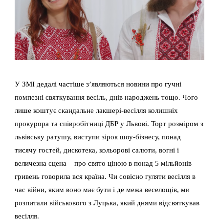
У ЗМІ дедалі частіше з’являються новини про гучні
помпезні святкування весіль, днів народжень тощо. Чого
лише коштує скандальне лакшері-весілля колишніх
прокурора та співробітниці ДБР у Львові. Торт розміром з
львівську ратушу, виступи зірок шоу-бізнесу, понад
тисячу гостей, дискотека, кольорові салюти, вогні і
величезна сцена – про свято ціною в понад 5 мільйонів
гривень говорила вся країна. Чи совісно гуляти весілля в
час війни, яким воно має бути і де межа веселощів, ми
розпитали військового з Луцька, який днями відсвяткував
весілля.