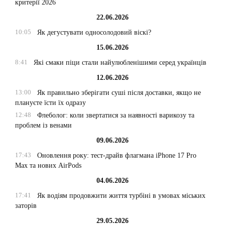
критерії 2026
22.06.2026
10:05
Як дегустувати односолодовий віскі?
15.06.2026
8:41
Які смаки піци стали найулюбленішими серед українців
12.06.2026
13:00
Як правильно зберігати суші після доставки, якщо не
плануєте їсти їх одразу
12:48
Флеболог: коли звертатися за наявності варикозу та
проблем із венами
09.06.2026
17:43
Оновлення року: тест-драйв флагмана iPhone 17 Pro
Max та нових AirPods
04.06.2026
17:41
Як водіям продовжити життя турбіні в умовах міських
заторів
29.05.2026