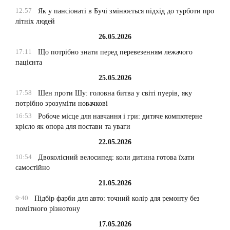
12:57
Як у пансіонаті в Бучі змінюється підхід до турботи про
літніх людей
26.05.2026
17:11
Що потрібно знати перед перевезенням лежачого
пацієнта
25.05.2026
17:58
Шен проти Шу: головна битва у світі пуерів, яку
потрібно зрозуміти новачкові
16:53
Робоче місце для навчання і гри: дитяче компютерне
крісло як опора для постави та уваги
22.05.2026
10:54
Двоколісний велосипед: коли дитина готова їхати
самостійно
21.05.2026
9:40
Підбір фарби для авто: точний колір для ремонту без
помітного різнотону
17.05.2026