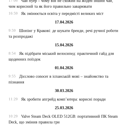
17:06
Чай пуер – чому він не схожий на жоден інший чай,
чим корисний та як його правильно заварювати
16:59
Як змінюється освіта у передмісті великих міст
17.04.2026
9:59
Шопінг у Кракові: де шукати бренди, речі ручної роботи
та розпродажі
15.04.2026
8:54
Як підібрати міський велосипед: практичний гайд для
щоденних поїздок
01.04.2026
9:55
Дієслово conocer в іспанській мові – знайомство та
пізнання
30.03.2026
11:29
Як зробити апгрейд комп’ютера: корисні поради
25.03.2026
10:29
Valve Steam Deck OLED 512GB: портативний ПК Steam
Deck, що змінив правила гри