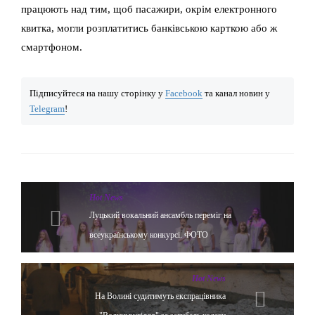
працюють над тим, щоб пасажири, окрім електронного
квитка, могли розплатитись банківською карткою або ж
смартфоном.
Підписуйтеся на нашу сторінку у
Facebook
та канал новин у
Telegram
!
Hot News
Луцький вокальний ансамбль переміг на
всеукраїнському конкурсі. ФОТО
Hot News
На Волині судитимуть експрацівника