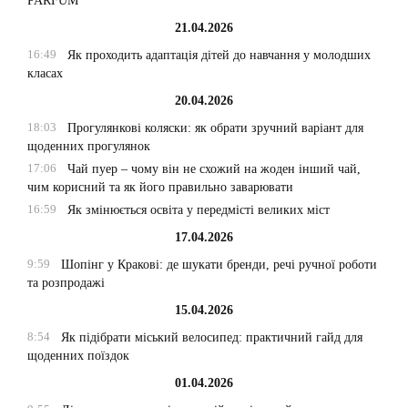
PARFUM
21.04.2026
16:49
Як проходить адаптація дітей до навчання у молодших
класах
20.04.2026
18:03
Прогулянкові коляски: як обрати зручний варіант для
щоденних прогулянок
17:06
Чай пуер – чому він не схожий на жоден інший чай,
чим корисний та як його правильно заварювати
16:59
Як змінюється освіта у передмісті великих міст
17.04.2026
9:59
Шопінг у Кракові: де шукати бренди, речі ручної роботи
та розпродажі
15.04.2026
8:54
Як підібрати міський велосипед: практичний гайд для
щоденних поїздок
01.04.2026