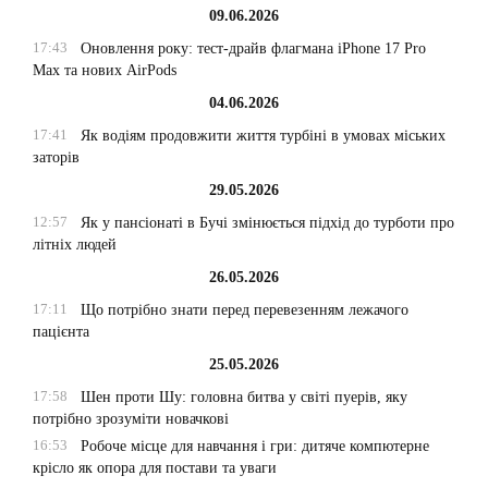
09.06.2026
17:43
Оновлення року: тест-драйв флагмана iPhone 17 Pro
Max та нових AirPods
04.06.2026
17:41
Як водіям продовжити життя турбіні в умовах міських
заторів
29.05.2026
12:57
Як у пансіонаті в Бучі змінюється підхід до турботи про
літніх людей
26.05.2026
17:11
Що потрібно знати перед перевезенням лежачого
пацієнта
25.05.2026
17:58
Шен проти Шу: головна битва у світі пуерів, яку
потрібно зрозуміти новачкові
16:53
Робоче місце для навчання і гри: дитяче компютерне
крісло як опора для постави та уваги