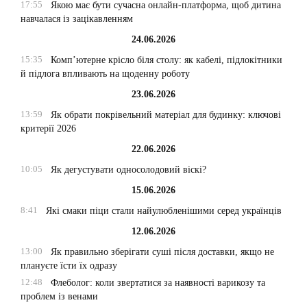
17:55
Якою має бути сучасна онлайн-платформа, щоб дитина
навчалася із зацікавленням
24.06.2026
15:35
Комп’ютерне крісло біля столу: як кабелі, підлокітники
й підлога впливають на щоденну роботу
23.06.2026
13:59
Як обрати покрівельний матеріал для будинку: ключові
критерії 2026
22.06.2026
10:05
Як дегустувати односолодовий віскі?
15.06.2026
8:41
Які смаки піци стали найулюбленішими серед українців
12.06.2026
13:00
Як правильно зберігати суші після доставки, якщо не
плануєте їсти їх одразу
12:48
Флеболог: коли звертатися за наявності варикозу та
проблем із венами