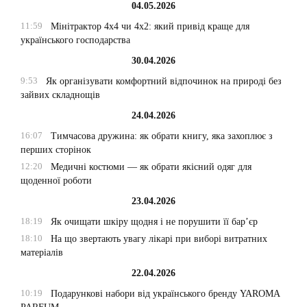
04.05.2026
11:59
Мінітрактор 4х4 чи 4х2: який привід краще для
українського господарства
30.04.2026
9:53
Як організувати комфортний відпочинок на природі без
зайвих складнощів
24.04.2026
16:07
Тимчасова дружина: як обрати книгу, яка захоплює з
перших сторінок
12:20
Медичні костюми — як обрати якісний одяг для
щоденної роботи
23.04.2026
18:19
Як очищати шкіру щодня і не порушити її бар’єр
18:10
На що звертають увагу лікарі при виборі витратних
матеріалів
22.04.2026
10:19
Подарункові набори від українського бренду YAROMA