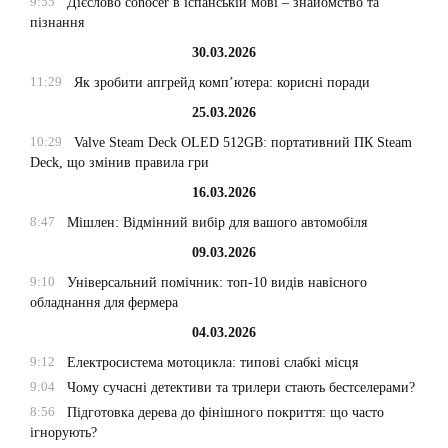
9:55
Дієслово conocer в іспанській мові – знайомство та
пізнання
30.03.2026
11:29
Як зробити апгрейд комп’ютера: корисні поради
25.03.2026
10:29
Valve Steam Deck OLED 512GB: портативний ПК Steam
Deck, що змінив правила гри
16.03.2026
8:47
Мішлен: Відмінний вибір для вашого автомобіля
09.03.2026
9:10
Універсальний помічник: топ-10 видів навісного
обладнання для фермера
04.03.2026
9:12
Електросистема мотоцикла: типові слабкі місця
9:04
Чому сучасні детективи та трилери стають бестселерами?
8:56
Підготовка дерева до фінішного покриття: що часто
ігнорують?