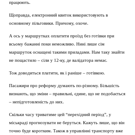
працюють.
Щоправда, електронний квиток використовують в
основному пільговики. Причому, охоче.
А ось у маршрутках оплатити проїзд без готівки при
всьому бажанні поки неможливо. Нині лише сім
маршруток оснащені такими приладами. Нам таку знайти
не пощастило – сіли у 12-ку, де валідатора немає.
Тож доводиться платити, як і раніше – готівкою.
Пасажири про реформу думають по-різному. Більшість
визнають, що зміни – правильні, єдине, що не подобається
– непідготовленість до них.
Скільки часу триватиме цей “перехідний період”, у
міськраді прогнозувати не беруться. Кажуть лише, що він
точно буде коротким. Також в управлінні транспорту вже