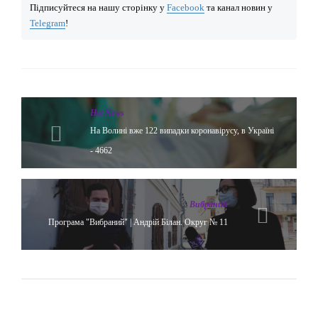
Підписуйтеся на нашу сторінку у
Facebook
та канал новин у
Telegram
!
Hot News
На Волині вже 122 випадки коронавірусу, в Україні
- 4662
Вибраний
Програма "Вибраний" | Андрій Білан. Округ № 11