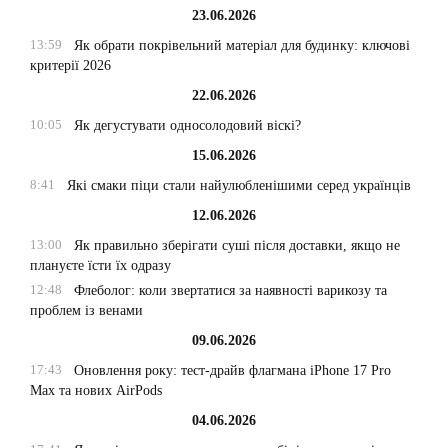
23.06.2026
13:59
Як обрати покрівельний матеріал для будинку: ключові
критерії 2026
22.06.2026
10:05
Як дегустувати односолодовий віскі?
15.06.2026
8:41
Які смаки піци стали найулюбленішими серед українців
12.06.2026
13:00
Як правильно зберігати суші після доставки, якщо не
плануєте їсти їх одразу
12:48
Флеболог: коли звертатися за наявності варикозу та
проблем із венами
09.06.2026
17:43
Оновлення року: тест-драйв флагмана iPhone 17 Pro
Max та нових AirPods
04.06.2026