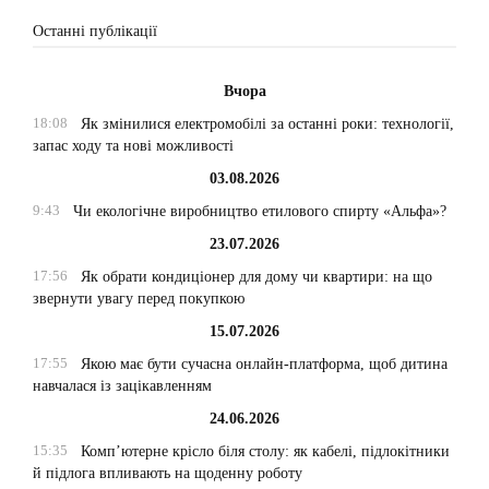
Останні публікації
Вчора
18:08
Як змінилися електромобілі за останні роки: технології,
запас ходу та нові можливості
03.08.2026
9:43
Чи екологічне виробництво етилового спирту «Альфа»?
23.07.2026
17:56
Як обрати кондиціонер для дому чи квартири: на що
звернути увагу перед покупкою
15.07.2026
17:55
Якою має бути сучасна онлайн-платформа, щоб дитина
навчалася із зацікавленням
24.06.2026
15:35
Комп’ютерне крісло біля столу: як кабелі, підлокітники
й підлога впливають на щоденну роботу