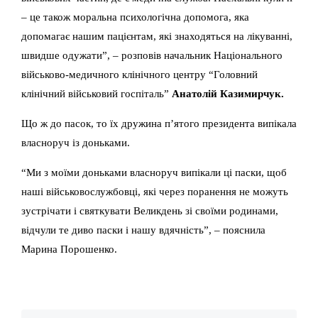
– це також моральна психологічна допомога, яка
допомагає нашим пацієнтам, які знаходяться на лікуванні,
швидше одужати”, – розповів начальник Національного
військово-медичного клінічного центру “Головний
клінічний військовий госпіталь”
Анатолій Казимирчук.
Що ж до пасок, то їх дружина п’ятого президента випікала
власноруч із доньками.
“Ми з моїми доньками власноруч випікали ці паски, щоб
наші військовослужбовці, які через поранення не можуть
зустрічати і святкувати Великдень зі своїми родинами,
відчули те диво паски і нашу вдячність”, – пояснила
Марина Порошенко.