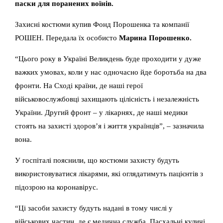
паски для поранених воїнів.
Захисні костюми купив Фонд Порошенка та компанії
РОШЕН. Передала їх особисто
Марина Порошенко.
“Цього року в Україні Великдень буде проходити у дуже
важких умовах, коли у нас одночасно йде боротьба на два
фронти. На Сході країни, де наші герої
військовослужбовці захищають цілісність і незалежність
України. Другий фронт – у лікарнях, де наші медики
стоять на захисті здоров’я і життя українців”, – зазначила
вона.
У госпіталі пояснили, що костюми захисту будуть
використовуватися лікарями, які оглядатимуть пацієнтів з
підозрою на коронавірус.
“Ці засоби захисту будуть надані в тому числі у
військових частин, де є медична служба. Пасхальні куличі