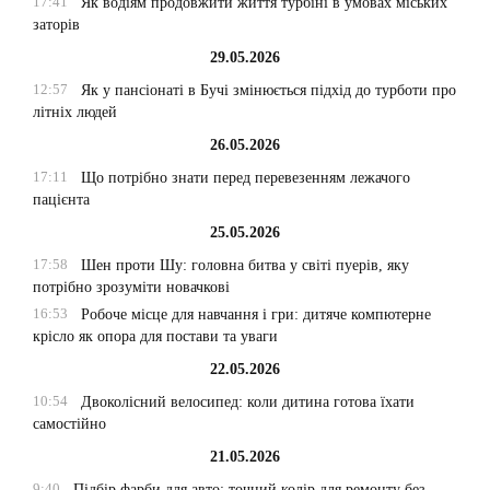
17:41
Як водіям продовжити життя турбіні в умовах міських
заторів
29.05.2026
12:57
Як у пансіонаті в Бучі змінюється підхід до турботи про
літніх людей
26.05.2026
17:11
Що потрібно знати перед перевезенням лежачого
пацієнта
25.05.2026
17:58
Шен проти Шу: головна битва у світі пуерів, яку
потрібно зрозуміти новачкові
16:53
Робоче місце для навчання і гри: дитяче компютерне
крісло як опора для постави та уваги
22.05.2026
10:54
Двоколісний велосипед: коли дитина готова їхати
самостійно
21.05.2026
9:40
Підбір фарби для авто: точний колір для ремонту без