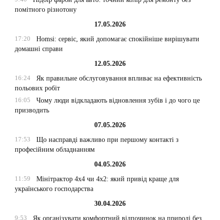
помітного різнотону
17.05.2026
17:20
Homsi: сервіс, який допомагає спокійніше вирішувати
домашні справи
12.05.2026
16:24
Як правильне обслуговування впливає на ефективність
польових робіт
16:05
Чому люди відкладають відновлення зубів і до чого це
призводить
07.05.2026
17:53
Що насправді важливо при першому контакті з
професійним обладнанням
04.05.2026
11:59
Мінітрактор 4х4 чи 4х2: який привід краще для
українського господарства
30.04.2026
9:53
Як організувати комфортний відпочинок на природі без