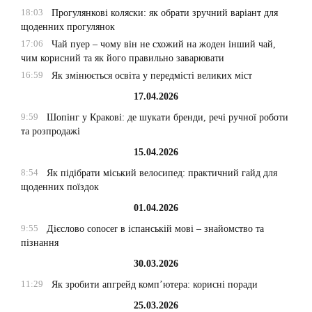
18:03
Прогулянкові коляски: як обрати зручний варіант для
щоденних прогулянок
17:06
Чай пуер – чому він не схожий на жоден інший чай,
чим корисний та як його правильно заварювати
16:59
Як змінюється освіта у передмісті великих міст
17.04.2026
9:59
Шопінг у Кракові: де шукати бренди, речі ручної роботи
та розпродажі
15.04.2026
8:54
Як підібрати міський велосипед: практичний гайд для
щоденних поїздок
01.04.2026
9:55
Дієслово conocer в іспанській мові – знайомство та
пізнання
30.03.2026
11:29
Як зробити апгрейд комп’ютера: корисні поради
25.03.2026