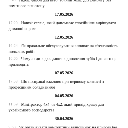
Підбір фарби для авто: точний колір для ремонту без
помітного різнотону
17.05.2026
17:20
Homsi: сервіс, який допомагає спокійніше вирішувати
домашні справи
12.05.2026
16:24
Як правильне обслуговування впливає на ефективність
польових робіт
16:05
Чому люди відкладають відновлення зубів і до чого це
призводить
07.05.2026
17:53
Що насправді важливо при першому контакті з
професійним обладнанням
04.05.2026
11:59
Мінітрактор 4х4 чи 4х2: який привід краще для
українського господарства
30.04.2026
9:53
Як організувати комфортний відпочинок на природі без