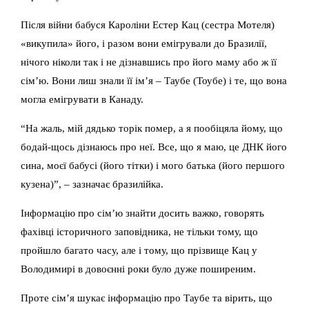
Після війни бабуся Кароліни Естер Кац (сестра Мотеля)
«викупила» його, і разом вони емігрували до Бразилії,
нічого ніколи так і не дізнавшись про його маму або ж її
сім’ю. Вони лиш знали її ім’я – Таубе (Тоубе) і те, що вона
могла емігрувати в Канаду.
“На жаль, мій дядько торік помер, а я пообіцяла йому, що
бодай-щось дізнаюсь про неї. Все, що я маю, це ДНК його
сина, моєї бабусі (його тітки) і мого батька (його першого
кузена)”, – зазначає бразилійка.
Інформацію про сім’ю знайти досить важко, говорять
фахівці історичного заповідника, не тільки тому, що
пройшло багато часу, але і тому, що прізвище Кац у
Володимирі в довоєнні роки було дуже поширеним.
Проте сім’я шукає інформацію про Таубе та вірить, що