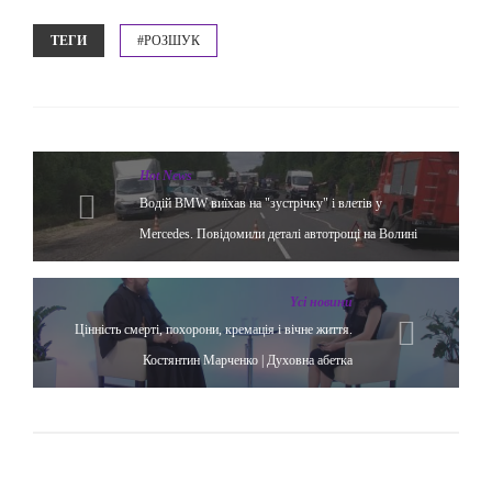
ТЕГИ
#РОЗШУК
Hot News
Водій BMW виїхав на "зустрічку" і влетів у
Mercedes. Повідомили деталі автотрощі на Волині
Yсі новини
Цінність смерті, похорони, кремація і вічне життя.
Костянтин Марченко | Духовна абетка