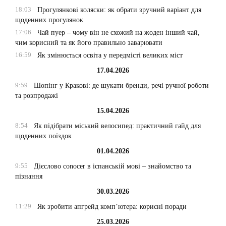
18:03
Прогулянкові коляски: як обрати зручний варіант для
щоденних прогулянок
17:06
Чай пуер – чому він не схожий на жоден інший чай,
чим корисний та як його правильно заварювати
16:59
Як змінюється освіта у передмісті великих міст
17.04.2026
9:59
Шопінг у Кракові: де шукати бренди, речі ручної роботи
та розпродажі
15.04.2026
8:54
Як підібрати міський велосипед: практичний гайд для
щоденних поїздок
01.04.2026
9:55
Дієслово conocer в іспанській мові – знайомство та
пізнання
30.03.2026
11:29
Як зробити апгрейд комп’ютера: корисні поради
25.03.2026