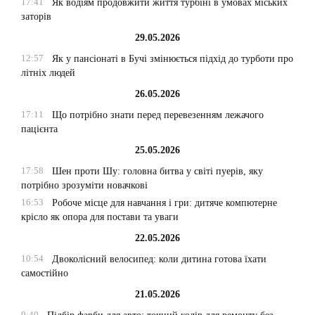
17:41
Як водіям продовжити життя турбіні в умовах міських
заторів
29.05.2026
12:57
Як у пансіонаті в Бучі змінюється підхід до турботи про
літніх людей
26.05.2026
17:11
Що потрібно знати перед перевезенням лежачого
пацієнта
25.05.2026
17:58
Шен проти Шу: головна битва у світі пуерів, яку
потрібно зрозуміти новачкові
16:53
Робоче місце для навчання і гри: дитяче компютерне
крісло як опора для постави та уваги
22.05.2026
10:54
Двоколісний велосипед: коли дитина готова їхати
самостійно
21.05.2026
9:40