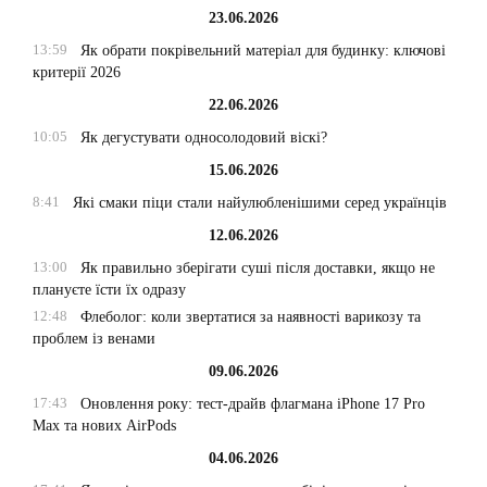
23.06.2026
13:59
Як обрати покрівельний матеріал для будинку: ключові
критерії 2026
22.06.2026
10:05
Як дегустувати односолодовий віскі?
15.06.2026
8:41
Які смаки піци стали найулюбленішими серед українців
12.06.2026
13:00
Як правильно зберігати суші після доставки, якщо не
плануєте їсти їх одразу
12:48
Флеболог: коли звертатися за наявності варикозу та
проблем із венами
09.06.2026
17:43
Оновлення року: тест-драйв флагмана iPhone 17 Pro
Max та нових AirPods
04.06.2026