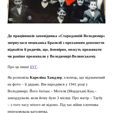
До працівників заповідника «Стародавній Володимир»
звернулася мешканка Бразилії з проханням допомогти
віднайти її родичів, що, ймовірно, можуть проживати
чи раніше проживали у Володимирі-Волинському.
Про це пише
БУГ
.
Як розповіла
Кароліна Хандлер
, хлопець, що відзначений
на фото – її дядько. Він народився у 1941 році у
Володимирі. Його батька – Мотеля (Мордехая) Кац –
замордували, коли йому було 3 місяці. Про матір – Таубу
– з того часу нічого не відомо. Під час війни хлопчика
переховувала католичка.