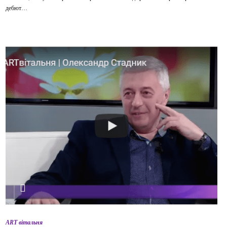
дебют…
ВІДТВОРИТИ ВІДЕО
ART вітальня