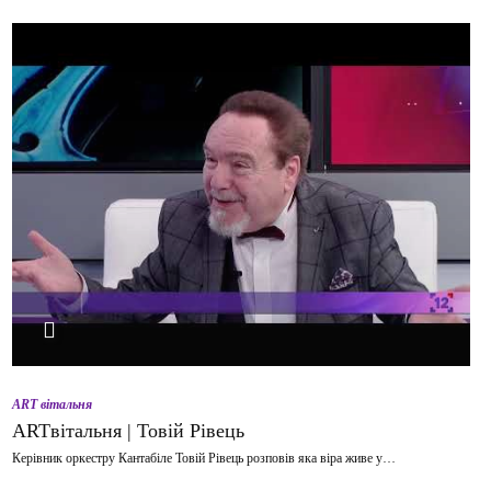
ВІДТВОРИТИ ВІДЕО
ART вітальня
ARTвітальня | Товій Рівець
Керівник оркестру Кантабіле Товій Рівець розповів яка віра живе у…