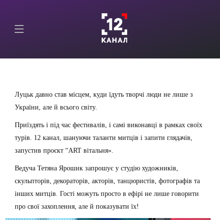
Луцьк давно став місцем, куди їдуть творчі люди не лише з
України, але й всього світу.
Приїздять і під час фестивалів, і самі виконавці в рамках своїх
турів. 12 канал, шануючи таланти митців і запити глядачів,
запустив проєкт “ART вітальня».
Ведуча Тетяна Ярошик запрошує у студію художників,
скульпторів, декораторів, акторів, танцюристів, фотографів та
інших митців. Гості можуть просто в ефірі не лише говорити
про свої захоплення, але й показувати їх!