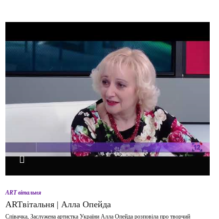
ВІДТВОРИТИ ВІДЕО
ART вітальня
ARTвітальня | Алла Опейда
Співачка, Заслужена артистка України Алла Опейда розповіла про творчий