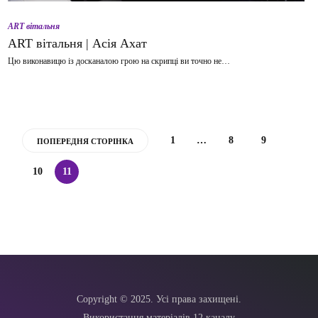
ART вітальня
ART вітальня | Асія Ахат
Цю виконавицю із досканалою грою на скрипці ви точно не…
1
…
8
9
ПОПЕРЕДНЯ СТОРІНКА
10
11
Copyright © 2025. Усі права захищені.
Використання матеріалів 12 каналу