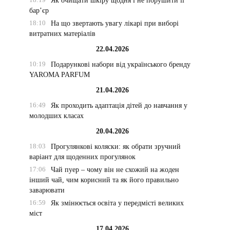
Як очищати шкіру щодня і не порушити її
бар’єр
18:10
На що звертають увагу лікарі при виборі
витратних матеріалів
22.04.2026
10:19
Подарункові набори від українського бренду
YAROMA PARFUM
21.04.2026
16:49
Як проходить адаптація дітей до навчання у
молодших класах
20.04.2026
18:03
Прогулянкові коляски: як обрати зручний
варіант для щоденних прогулянок
17:06
Чай пуер – чому він не схожий на жоден
інший чай, чим корисний та як його правильно
заварювати
16:59
Як змінюється освіта у передмісті великих
міст
17.04.2026