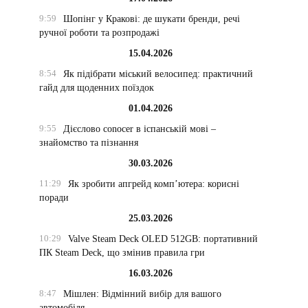
9:59
Шопінг у Кракові: де шукати бренди, речі
ручної роботи та розпродажі
15.04.2026
8:54
Як підібрати міський велосипед: практичний
гайд для щоденних поїздок
01.04.2026
9:55
Дієслово conocer в іспанській мові –
знайомство та пізнання
30.03.2026
11:29
Як зробити апгрейд комп’ютера: корисні
поради
25.03.2026
10:29
Valve Steam Deck OLED 512GB: портативний
ПК Steam Deck, що змінив правила гри
16.03.2026
8:47
Мішлен: Відмінний вибір для вашого
автомобіля