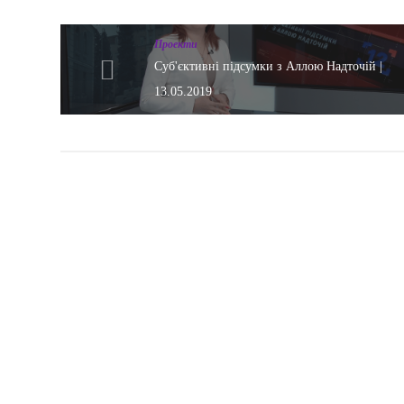
Проекти
Суб'єктивні підсумки з Аллою Надточій |
13.05.2019