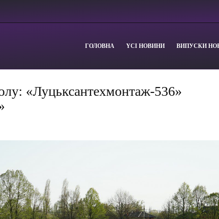
ГОЛОВНА
YСІ НОВИНИ
ВИПУСКИ НО
болу: «Луцьксантехмонтаж-536»
»