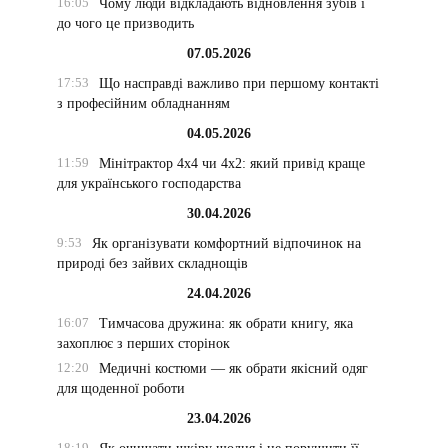
16:05
Чому люди відкладають відновлення зубів і
до чого це призводить
07.05.2026
17:53
Що насправді важливо при першому контакті
з професійним обладнанням
04.05.2026
11:59
Мінітрактор 4х4 чи 4х2: який привід краще
для українського господарства
30.04.2026
9:53
Як організувати комфортний відпочинок на
природі без зайвих складнощів
24.04.2026
16:07
Тимчасова дружина: як обрати книгу, яка
захоплює з перших сторінок
12:20
Медичні костюми — як обрати якісний одяг
для щоденної роботи
23.04.2026
18:19