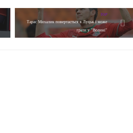
TOP
Тарас Михалик повертається в Луцьк і може
грати у "Волині"