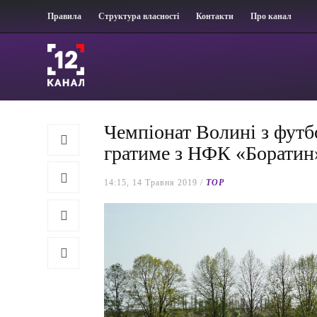
Правила
Структура власності
Контакти
Про канал
Чемпіонат Волині з фут
гратиме з НФК «Боратин
14:15, 14 Травня 2019 /
TOP