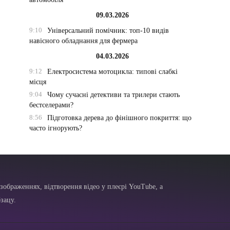
09.03.2026
9:10
Універсальний помічник: топ-10 видів
навісного обладнання для фермера
04.03.2026
9:12
Електросистема мотоцикла: типові слабкі
місця
9:04
Чому сучасні детективи та трилери стають
бестселерами?
8:56
Підготовка дерева до фінішного покриття: що
часто ігнорують?
зображеннях, відтворення відео у плеєрі YouTube, а
зацу.