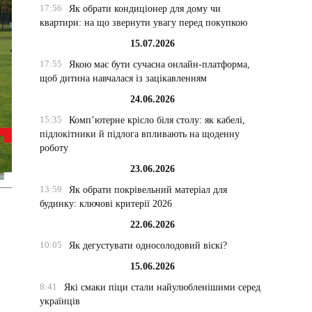
17:56
Як обрати кондиціонер для дому чи
квартири: на що звернути увагу перед покупкою
15.07.2026
17:55
Якою має бути сучасна онлайн-платформа,
щоб дитина навчалася із зацікавленням
24.06.2026
15:35
Комп’ютерне крісло біля столу: як кабелі,
підлокітники й підлога впливають на щоденну
роботу
23.06.2026
13:59
Як обрати покрівельний матеріал для
будинку: ключові критерії 2026
22.06.2026
10:05
Як дегустувати односолодовий віскі?
15.06.2026
8:41
Які смаки піци стали найулюбленішими серед
українців