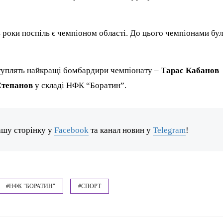
роки поспіль є чемпіоном області. До цього чемпіонами бу
ступлять найкращі бомбардири чемпіонату –
Тарас Кабанов
Степанов
у складі НФК “Боратин”.
ашу сторінку у
Facebook
та канал новин у
Telegram
!
#НФК "БОРАТИН"
#СПОРТ