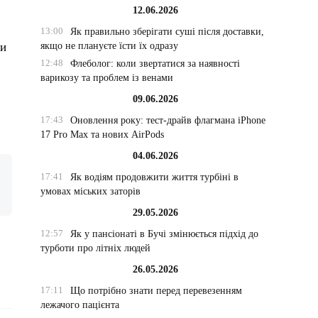
12.06.2026
13:00
Як правильно зберігати суші після доставки,
ли
якщо не плануєте їсти їх одразу
12:48
Флеболог: коли звертатися за наявності
варикозу та проблем із венами
09.06.2026
17:43
Оновлення року: тест-драйв флагмана iPhone
17 Pro Max та нових AirPods
04.06.2026
17:41
Як водіям продовжити життя турбіні в
умовах міських заторів
29.05.2026
12:57
Як у пансіонаті в Бучі змінюється підхід до
турботи про літніх людей
26.05.2026
17:11
Що потрібно знати перед перевезенням
лежачого пацієнта