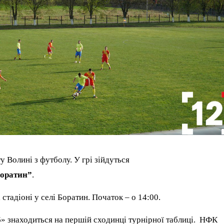
у Волині з футболу. У грі зійдуться
оратин”
.
 стадіоні у селі Боратин. Початок – о 14:00.
 знаходиться на першій сходинці турнірної таблиці. НФК