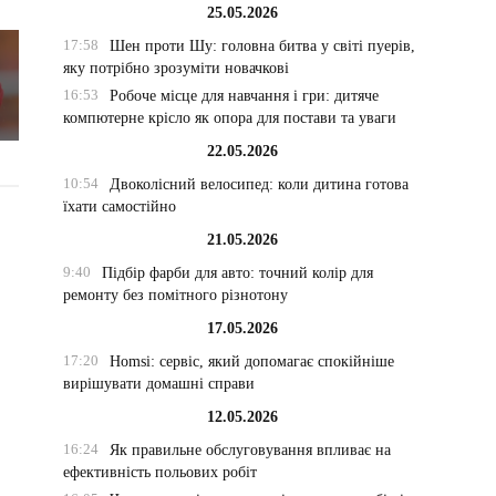
25.05.2026
17:58
Шен проти Шу: головна битва у світі пуерів,
яку потрібно зрозуміти новачкові
16:53
Робоче місце для навчання і гри: дитяче
компютерне крісло як опора для постави та уваги
22.05.2026
10:54
Двоколісний велосипед: коли дитина готова
їхати самостійно
21.05.2026
9:40
Підбір фарби для авто: точний колір для
ремонту без помітного різнотону
17.05.2026
17:20
Homsi: сервіс, який допомагає спокійніше
вирішувати домашні справи
12.05.2026
16:24
Як правильне обслуговування впливає на
ефективність польових робіт