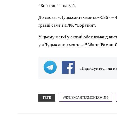
“Боратин” – на 3-й.
До слова, «Луцьксантехмонтаж-536» – 4 
гравці саме з НФК “Боратин”.
У цьому матчі у складі обох команд ви
у «Луцьксантехмонтаж-536» та
Роман 
Підписуйтеся на н
ТЕГИ
#ЛУЦЬКСАНТЕХМОНТАЖ-536