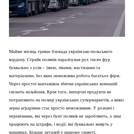
Майже місяць триває блокада українсько-польського
кордону. Страйк поляків паралізував рух тисяч фур
буквально з усім – їжею, ліками, мастилами та
матеріалами, без яких неможлива робота багатьох фірм.
Через простої вантажівок збитки українських компаній
сягають мільйонів. Крім того, імпортні продукти не
потрапляють на полиці українських супермаркетів, а вивіз
зерна аграріями стає просто неможливим. У розпачі і
перевізники, які через бунт поляків не заробляють, а лиш
працюють на штрафи, і водії, які буквально живуть у
машинах. Більше деталей у нашому сюжеті.