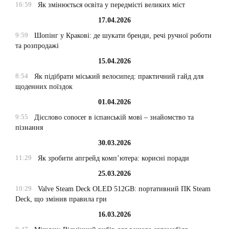
16:59
Як змінюється освіта у передмісті великих міст
17.04.2026
9:59
Шопінг у Кракові: де шукати бренди, речі ручної роботи
та розпродажі
15.04.2026
8:54
Як підібрати міський велосипед: практичний гайд для
щоденних поїздок
01.04.2026
9:55
Дієслово conocer в іспанській мові – знайомство та
пізнання
30.03.2026
11:29
Як зробити апгрейд комп’ютера: корисні поради
25.03.2026
10:29
Valve Steam Deck OLED 512GB: портативний ПК Steam
Deck, що змінив правила гри
16.03.2026