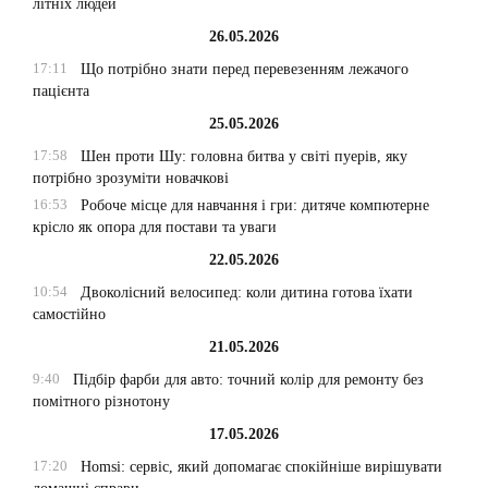
літніх людей
26.05.2026
17:11
Що потрібно знати перед перевезенням лежачого
пацієнта
25.05.2026
17:58
Шен проти Шу: головна битва у світі пуерів, яку
потрібно зрозуміти новачкові
16:53
Робоче місце для навчання і гри: дитяче компютерне
крісло як опора для постави та уваги
22.05.2026
10:54
Двоколісний велосипед: коли дитина готова їхати
самостійно
21.05.2026
9:40
Підбір фарби для авто: точний колір для ремонту без
помітного різнотону
17.05.2026
17:20
Homsi: сервіс, який допомагає спокійніше вирішувати