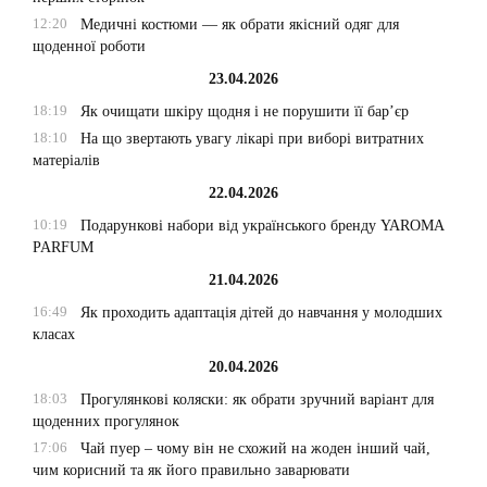
12:20
Медичні костюми — як обрати якісний одяг для
щоденної роботи
23.04.2026
18:19
Як очищати шкіру щодня і не порушити її бар’єр
18:10
На що звертають увагу лікарі при виборі витратних
матеріалів
22.04.2026
10:19
Подарункові набори від українського бренду YAROMA
PARFUM
21.04.2026
16:49
Як проходить адаптація дітей до навчання у молодших
класах
20.04.2026
18:03
Прогулянкові коляски: як обрати зручний варіант для
щоденних прогулянок
17:06
Чай пуер – чому він не схожий на жоден інший чай,
чим корисний та як його правильно заварювати