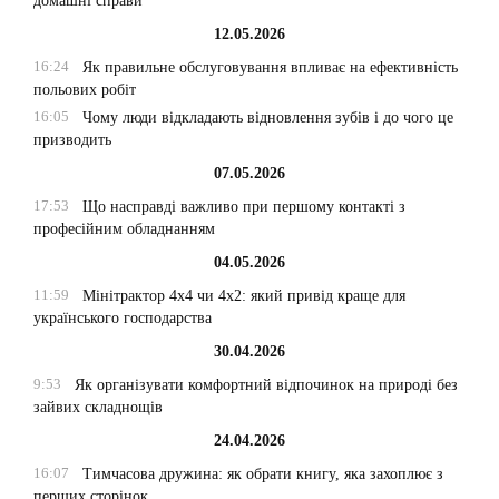
домашні справи
12.05.2026
16:24
Як правильне обслуговування впливає на ефективність
польових робіт
16:05
Чому люди відкладають відновлення зубів і до чого це
призводить
07.05.2026
17:53
Що насправді важливо при першому контакті з
професійним обладнанням
04.05.2026
11:59
Мінітрактор 4х4 чи 4х2: який привід краще для
українського господарства
30.04.2026
9:53
Як організувати комфортний відпочинок на природі без
зайвих складнощів
24.04.2026
16:07
Тимчасова дружина: як обрати книгу, яка захоплює з
перших сторінок