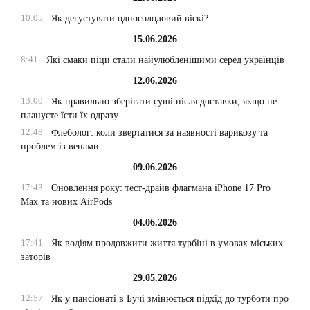
10:05
Як дегустувати односолодовий віскі?
15.06.2026
8:41
Які смаки піци стали найулюбленішими серед українців
12.06.2026
13:00
Як правильно зберігати суші після доставки, якщо не
плануєте їсти їх одразу
12:48
Флеболог: коли звертатися за наявності варикозу та
проблем із венами
09.06.2026
17:43
Оновлення року: тест-драйв флагмана iPhone 17 Pro
Max та нових AirPods
04.06.2026
17:41
Як водіям продовжити життя турбіні в умовах міських
заторів
29.05.2026
12:57
Як у пансіонаті в Бучі змінюється підхід до турботи про