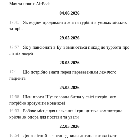
Max та нових AirPods
04.06.2026
17:41
Як водіям продовжити життя турбіні в умовах міських
заторів
29.05.2026
12:57
Як у пансіонаті в Бучі змінюється підхід до турботи про
літніх людей
26.05.2026
17:11
Що потрібно знати перед перевезенням лежачого
пацієнта
25.05.2026
17:58
Шен проти Шу: головна битва у світі пуерів, яку
потрібно зрозуміти новачкові
16:53
Робоче місце для навчання і гри: дитяче компютерне
крісло як опора для постави та уваги
22.05.2026
10:54
Двоколісний велосипед: коли дитина готова їхати