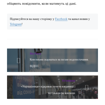
обіцяють повідомити, коли матимуть ці дані.
Підписуйтеся на нашу сторінку у
Facebook
та канал новин у
Telegram
!
Hot News
Ковельчани скаржаться на погане водопостачання.
ВІДЕО
Yсі новини
«Укрзалізниця» відкриває пункти вакцинації і
тестування на вокзалах