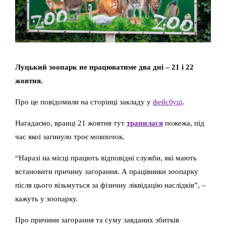
Луцький зоопарк не працюватиме два дні – 21 і 22
жовтня.
Про це повідомили на сторінці закладу у
фейсбуці
.
Нагадаємо, вранці 21 жовтня тут
трапилася
пожежа, під
час якої загинуло троє мовпочок.
“Наразі на місці працють відповідні служби, які мають
встановити причину загорання. А працівники зоопарку
після цього візьмуться за фізичну ліквідацію наслідків”, –
кажуть у зоопарку.
Про причини загорання та суму завданих збитків