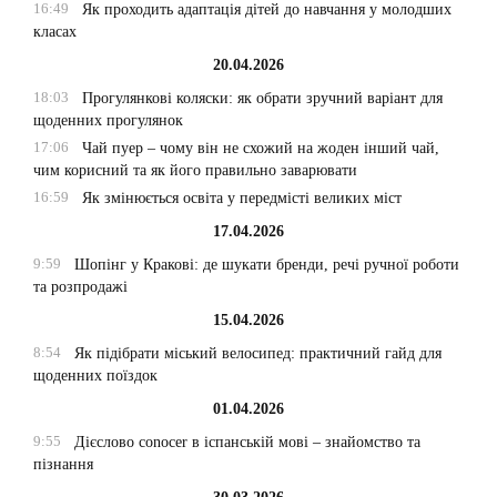
16:49
Як проходить адаптація дітей до навчання у молодших
класах
20.04.2026
18:03
Прогулянкові коляски: як обрати зручний варіант для
щоденних прогулянок
17:06
Чай пуер – чому він не схожий на жоден інший чай,
чим корисний та як його правильно заварювати
16:59
Як змінюється освіта у передмісті великих міст
17.04.2026
9:59
Шопінг у Кракові: де шукати бренди, речі ручної роботи
та розпродажі
15.04.2026
8:54
Як підібрати міський велосипед: практичний гайд для
щоденних поїздок
01.04.2026
9:55
Дієслово conocer в іспанській мові – знайомство та
пізнання