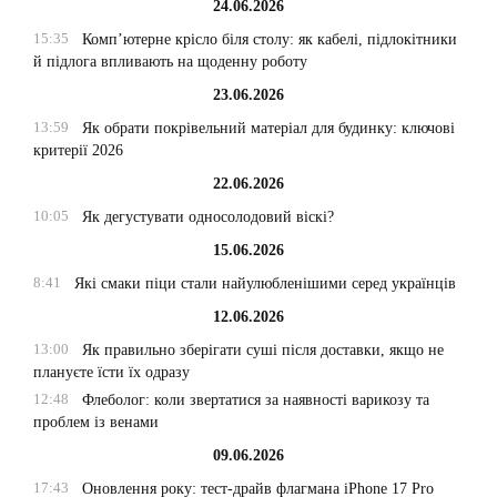
24.06.2026
15:35
Комп’ютерне крісло біля столу: як кабелі, підлокітники
й підлога впливають на щоденну роботу
23.06.2026
13:59
Як обрати покрівельний матеріал для будинку: ключові
критерії 2026
22.06.2026
10:05
Як дегустувати односолодовий віскі?
15.06.2026
8:41
Які смаки піци стали найулюбленішими серед українців
12.06.2026
13:00
Як правильно зберігати суші після доставки, якщо не
плануєте їсти їх одразу
12:48
Флеболог: коли звертатися за наявності варикозу та
проблем із венами
09.06.2026
17:43
Оновлення року: тест-драйв флагмана iPhone 17 Pro