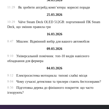
30.03.2026
11:29
Як зробити апгрейд комп’ютера: корисні поради
25.03.2026
10:29
Valve Steam Deck OLED 512GB: портативний ПК Steam
Deck, що змінив правила гри
16.03.2026
8:47
Мішлен: Відмінний вибір для вашого автомобіля
09.03.2026
9:10
Універсальний помічник: топ-10 видів навісного
обладнання для фермера
04.03.2026
9:12
Електросистема мотоцикла: типові слабкі місця
9:04
Чому сучасні детективи та трилери стають бестселерами?
8:56
Підготовка дерева до фінішного покриття: що часто
ігнорують?