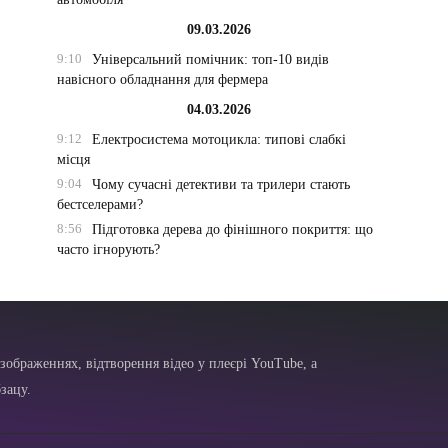
09.03.2026
9:10
Універсальний помічник: топ-10 видів
навісного обладнання для фермера
04.03.2026
9:12
Електросистема мотоцикла: типові слабкі
місця
9:04
Чому сучасні детективи та трилери стають
бестселерами?
8:56
Підготовка дерева до фінішного покриття: що
часто ігнорують?
зображеннях, відтворення відео у плеєрі YouTube, а
зацу.