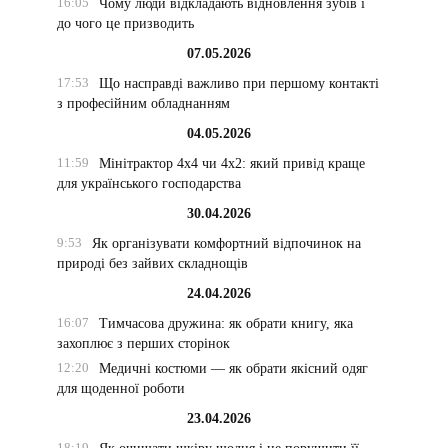
16:05
Чому люди відкладають відновлення зубів і
до чого це призводить
07.05.2026
17:53
Що насправді важливо при першому контакті
з професійним обладнанням
04.05.2026
11:59
Мінітрактор 4х4 чи 4х2: який привід краще
для українського господарства
30.04.2026
9:53
Як організувати комфортний відпочинок на
природі без зайвих складнощів
24.04.2026
16:07
Тимчасова дружина: як обрати книгу, яка
захоплює з перших сторінок
12:20
Медичні костюми — як обрати якісний одяг
для щоденної роботи
23.04.2026
18:19