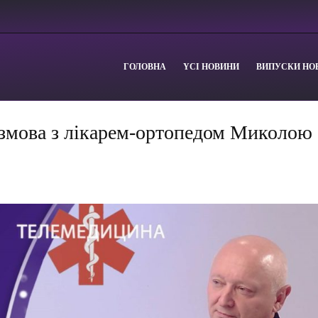
ГОЛОВНА
YСІ НОВИНИ
ВИПУСКИ НО
озмова з лікарем-ортопедом Миколою