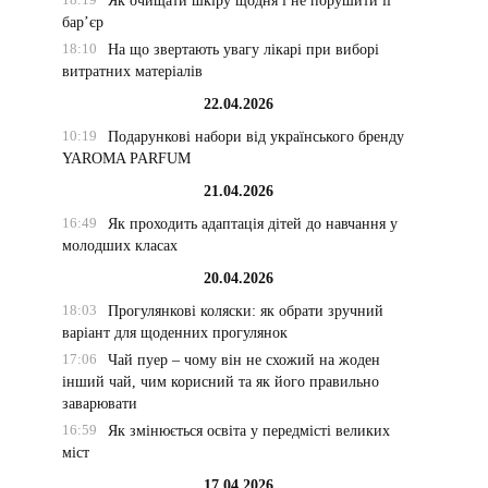
Як очищати шкіру щодня і не порушити її
бар’єр
18:10
На що звертають увагу лікарі при виборі
витратних матеріалів
22.04.2026
10:19
Подарункові набори від українського бренду
YAROMA PARFUM
21.04.2026
16:49
Як проходить адаптація дітей до навчання у
молодших класах
20.04.2026
18:03
Прогулянкові коляски: як обрати зручний
варіант для щоденних прогулянок
17:06
Чай пуер – чому він не схожий на жоден
інший чай, чим корисний та як його правильно
заварювати
16:59
Як змінюється освіта у передмісті великих
міст
17.04.2026