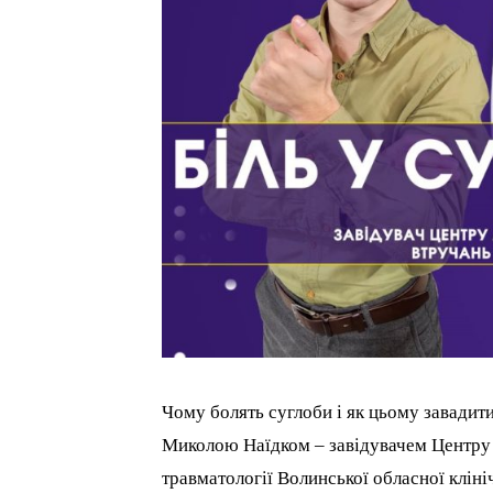
Чому болять суглоби і як цьому завадити
Миколою Наїдком – завідувачем Центру а
травматології Волинської обласної клініч