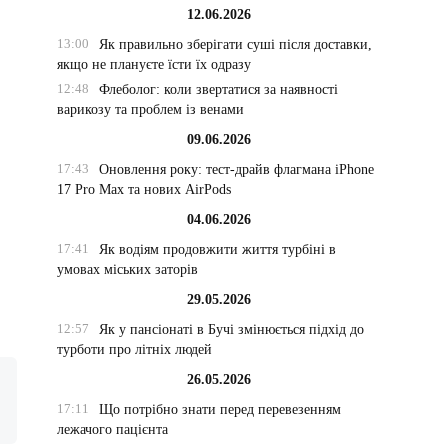
12.06.2026
13:00
Як правильно зберігати суші після доставки,
якщо не плануєте їсти їх одразу
12:48
Флеболог: коли звертатися за наявності
варикозу та проблем із венами
09.06.2026
17:43
Оновлення року: тест-драйв флагмана iPhone
17 Pro Max та нових AirPods
04.06.2026
17:41
Як водіям продовжити життя турбіні в
умовах міських заторів
29.05.2026
12:57
Як у пансіонаті в Бучі змінюється підхід до
турботи про літніх людей
26.05.2026
17:11
Що потрібно знати перед перевезенням
лежачого пацієнта