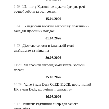
9:59
Шопінг у Кракові: де шукати бренди, речі
ручної роботи та розпродажі
15.04.2026
8:54
Як підібрати міський велосипед: практичний
гайд для щоденних поїздок
01.04.2026
9:55
Дієслово conocer в іспанській мові –
знайомство та пізнання
30.03.2026
11:29
Як зробити апгрейд комп’ютера: корисні
поради
25.03.2026
10:29
Valve Steam Deck OLED 512GB: портативний
ПК Steam Deck, що змінив правила гри
16.03.2026
8:47
Мішлен: Відмінний вибір для вашого
автомобіля