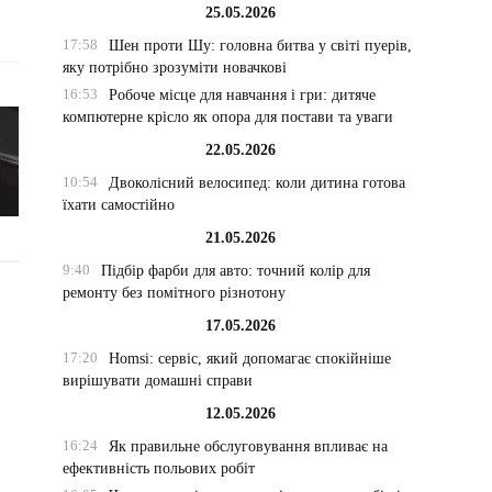
25.05.2026
17:58
Шен проти Шу: головна битва у світі пуерів,
яку потрібно зрозуміти новачкові
16:53
Робоче місце для навчання і гри: дитяче
компютерне крісло як опора для постави та уваги
22.05.2026
10:54
Двоколісний велосипед: коли дитина готова
їхати самостійно
21.05.2026
9:40
Підбір фарби для авто: точний колір для
ремонту без помітного різнотону
17.05.2026
17:20
Homsi: сервіс, який допомагає спокійніше
вирішувати домашні справи
12.05.2026
16:24
Як правильне обслуговування впливає на
ефективність польових робіт