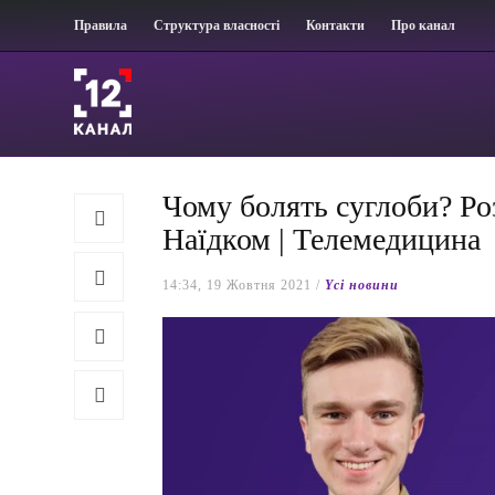
Правила
Структура власності
Контакти
Про канал
Чому болять суглоби? Р
Наїдком | Телемедицина
14:34, 19 Жовтня 2021 /
Yсі новини