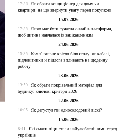
17:56
Як обрати кондиціонер для дому чи
квартири: на що звернути увагу перед покупкою
15.07.2026
17:55
Якою має бути сучасна онлайн-платформа,
щоб дитина навчалася із зацікавленням
24.06.2026
15:35
Комп’ютерне крісло біля столу: як кабелі,
підлокітники й підлога впливають на щоденну
роботу
23.06.2026
13:59
Як обрати покрівельний матеріал для
будинку: ключові критерії 2026
22.06.2026
10:05
Як дегустувати односолодовий віскі?
15.06.2026
8:41
Які смаки піци стали найулюбленішими серед
українців