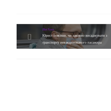
Hot News
Юрист пояснив, чи законно висаджувати з
транспорту невакцинованого пасажира