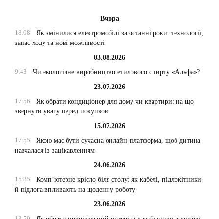
Вчора
18:08
Як змінилися електромобілі за останні роки: технології,
запас ходу та нові можливості
03.08.2026
9:43
Чи екологічне виробництво етилового спирту «Альфа»?
23.07.2026
17:56
Як обрати кондиціонер для дому чи квартири: на що
звернути увагу перед покупкою
15.07.2026
17:55
Якою має бути сучасна онлайн-платформа, щоб дитина
навчалася із зацікавленням
24.06.2026
15:35
Комп’ютерне крісло біля столу: як кабелі, підлокітники
й підлога впливають на щоденну роботу
23.06.2026
13:59
Як обрати покрівельний матеріал для будинку: ключові