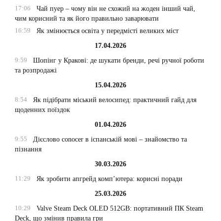
17:06
Чай пуер – чому він не схожий на жоден інший чай,
чим корисний та як його правильно заварювати
16:59
Як змінюється освіта у передмісті великих міст
17.04.2026
9:59
Шопінг у Кракові: де шукати бренди, речі ручної роботи
та розпродажі
15.04.2026
8:54
Як підібрати міський велосипед: практичний гайд для
щоденних поїздок
01.04.2026
9:55
Дієслово conocer в іспанській мові – знайомство та
пізнання
30.03.2026
11:29
Як зробити апгрейд комп’ютера: корисні поради
25.03.2026
10:29
Valve Steam Deck OLED 512GB: портативний ПК Steam
Deck, що змінив правила гри