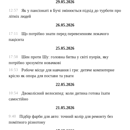
29.05.2026
12:57
Як у пансіонаті в Бучі змінюється підхід до турботи про
літніх людей
26.05.2026
17:11
Що потрібно знати перед перевезенням лежачого
пацієнта
25.05.2026
17:58
Шен проти Шу: головна битва у світі пуерів, яку
потрібно зрозуміти новачкові
16:53
Робоче місце для навчання і гри: дитяче компютерне
крісло як опора для постави та уваги
22.05.2026
10:54
Двоколісний велосипед: коли дитина готова їхати
самостійно
21.05.2026
9:40
Підбір фарби для авто: точний колір для ремонту без
помітного різнотону