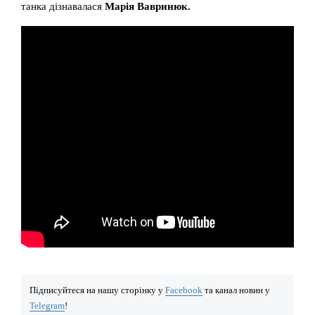
танка дізнавалася
Марія Вавринюк.
Підписуйтеся на нашу сторінку у
Facebook
та канал новин у
Telegram
!