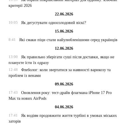
критерії 2026
22.06.2026
10:05
Як дегустувати односолодовий віскі?
15.06.2026
8:41
Які смаки піци стали найулюбленішими серед українців
12.06.2026
13:00
Як правильно зберігати суші після доставки, якщо не
плануєте їсти їх одразу
12:48
Флеболог: коли звертатися за наявності варикозу та
проблем із венами
09.06.2026
17:43
Оновлення року: тест-драйв флагмана iPhone 17 Pro
Max та нових AirPods
04.06.2026
17:41
Як водіям продовжити життя турбіні в умовах міських
заторів