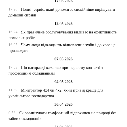
17.05.2026
17:20
Homsi: сервіс, який допомагає спокійніше вирішувати
домашні справи
12.05.2026
16:24
Як правильне обслуговування впливає на ефективність
польових робіт
16:05
Чому люди відкладають відновлення зубів і до чого це
призводить
07.05.2026
17:53
Що насправді важливо при першому контакті з
професійним обладнанням
04.05.2026
11:59
Мінітрактор 4х4 чи 4х2: який привід краще для
українського господарства
30.04.2026
9:53
Як організувати комфортний відпочинок на природі без
зайвих складнощів