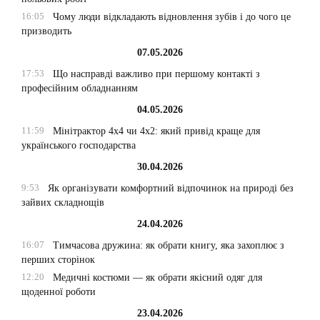
16:05
Чому люди відкладають відновлення зубів і до чого це
призводить
07.05.2026
17:53
Що насправді важливо при першому контакті з
професійним обладнанням
04.05.2026
11:59
Мінітрактор 4х4 чи 4х2: який привід краще для
українського господарства
30.04.2026
9:53
Як організувати комфортний відпочинок на природі без
зайвих складнощів
24.04.2026
16:07
Тимчасова дружина: як обрати книгу, яка захоплює з
перших сторінок
12:20
Медичні костюми — як обрати якісний одяг для
щоденної роботи
23.04.2026