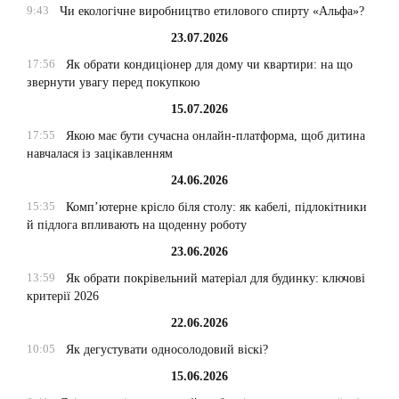
9:43
Чи екологічне виробництво етилового спирту «Альфа»?
23.07.2026
17:56
Як обрати кондиціонер для дому чи квартири: на що
звернути увагу перед покупкою
15.07.2026
17:55
Якою має бути сучасна онлайн-платформа, щоб дитина
навчалася із зацікавленням
24.06.2026
15:35
Комп’ютерне крісло біля столу: як кабелі, підлокітники
й підлога впливають на щоденну роботу
23.06.2026
13:59
Як обрати покрівельний матеріал для будинку: ключові
критерії 2026
22.06.2026
10:05
Як дегустувати односолодовий віскі?
15.06.2026