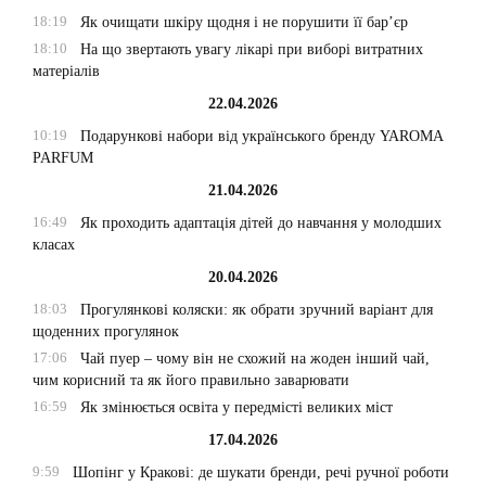
18:19
Як очищати шкіру щодня і не порушити її бар’єр
18:10
На що звертають увагу лікарі при виборі витратних
матеріалів
22.04.2026
10:19
Подарункові набори від українського бренду YAROMA
PARFUM
21.04.2026
16:49
Як проходить адаптація дітей до навчання у молодших
класах
20.04.2026
18:03
Прогулянкові коляски: як обрати зручний варіант для
щоденних прогулянок
17:06
Чай пуер – чому він не схожий на жоден інший чай,
чим корисний та як його правильно заварювати
16:59
Як змінюється освіта у передмісті великих міст
17.04.2026
9:59
Шопінг у Кракові: де шукати бренди, речі ручної роботи