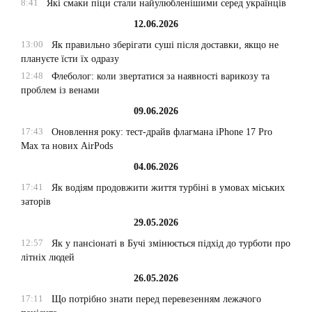
8:41
Які смаки піци стали найулюбленішими серед українців
12.06.2026
13:00
Як правильно зберігати суші після доставки, якщо не
плануєте їсти їх одразу
12:48
Флеболог: коли звертатися за наявності варикозу та
проблем із венами
09.06.2026
17:43
Оновлення року: тест-драйв флагмана iPhone 17 Pro
Max та нових AirPods
04.06.2026
17:41
Як водіям продовжити життя турбіні в умовах міських
заторів
29.05.2026
12:57
Як у пансіонаті в Бучі змінюється підхід до турботи про
літніх людей
26.05.2026
17:11
Що потрібно знати перед перевезенням лежачого