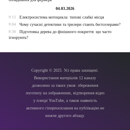
04.03.2026
9:12
Електросистема мотоцикла: типові слабкі місця
9:04
Чому сучасні детективи та трилери стають бестселерами?
8:56
Підготовка дерева до фінішного покриття: що часто
ігнорують?
Copyright © 2025. Усі права захищені.
Використання матеріалів 12 каналу
дозволено за таких умов: збереження
логотипу на зображеннях, відтворення відео
у плеєрі YouTube, а також наявність
активного гіперпосилання на публікацію не
нижче другого абзацу.