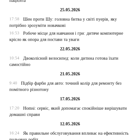
пацієнта
25.05.2026
17:58
Шен проти Шу: головна битва у світі пуерів, яку
потрібно зрозуміти новачкові
16:53
Робоче місце для навчання і гри: дитяче компютерне
крісло як опора для постави та уваги
22.05.2026
10:54
Двоколісний велосипед: коли дитина готова їхати
самостійно
21.05.2026
9:40
Підбір фарби для авто: точний колір для ремонту без
помітного різнотону
17.05.2026
17:20
Homsi: сервіс, який допомагає спокійніше вирішувати
домашні справи
12.05.2026
16:24
Як правильне обслуговування впливає на ефективність
польових робіт