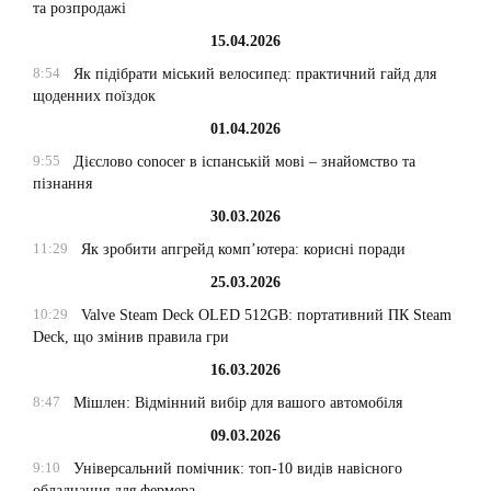
та розпродажі
15.04.2026
8:54
Як підібрати міський велосипед: практичний гайд для
щоденних поїздок
01.04.2026
9:55
Дієслово conocer в іспанській мові – знайомство та
пізнання
30.03.2026
11:29
Як зробити апгрейд комп’ютера: корисні поради
25.03.2026
10:29
Valve Steam Deck OLED 512GB: портативний ПК Steam
Deck, що змінив правила гри
16.03.2026
8:47
Мішлен: Відмінний вибір для вашого автомобіля
09.03.2026
9:10
Універсальний помічник: топ-10 видів навісного
обладнання для фермера