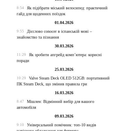
8:54
Як підібрати міський велосипед: практичний
гайд для щоденних поїздок
01.04.2026
9:55
Дієслово conocer в іспанській мові –
знайомство та пізнання
30.03.2026
11:29
Як зробити апгрейд комп’ютера: корисні
поради
25.03.2026
10:29
Valve Steam Deck OLED 512GB: портативний
ПК Steam Deck, що змінив правила гри
16.03.2026
8:47
Мішлен: Відмінний вибір для вашого
автомобіля
09.03.2026
9:10
Універсальний помічник: топ-10 видів
навісного обладнання для фермера