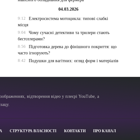
04.03.2026
9:12
Електросистема мотоцикла: типові слабкі
місця
9:04
Чому сучасні детективи та трилери стають
бестселерами?
8:56
Підготовка дерева до фінішного покриття: що
часто ігнорують?
8:42
Подушки для вагітних: огляд форм і матеріалів
зображеннях, відтворення відео у плеєрі YouTube, а
зацу.
А
СТРУКТУРА ВЛАСНОСТІ
КОНТАКТИ
ПРО КАНАЛ