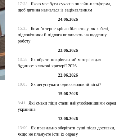
17:55
Якою має бути сучасна онлайн-платформа,
щоб дитина навчалася із зацікавленням
24.06.2026
15:35
Комп’ютерне крісло біля столу: як кабелі,
підлокітники й підлога впливають на щоденну
роботу
23.06.2026
13:59
Як обрати покрівельний матеріал для
будинку: ключові критерії 2026
22.06.2026
10:05
Як дегустувати односолодовий віскі?
15.06.2026
8:41
Які смаки піци стали найулюбленішими серед
українців
12.06.2026
13:00
Як правильно зберігати суші після доставки,
якщо не плануєте їсти їх одразу