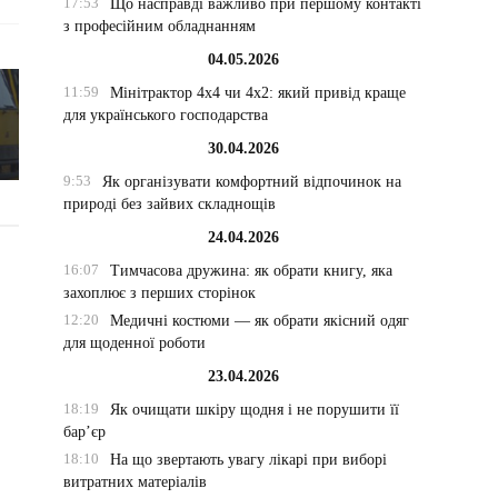
17:53
Що насправді важливо при першому контакті
з професійним обладнанням
04.05.2026
11:59
Мінітрактор 4х4 чи 4х2: який привід краще
для українського господарства
30.04.2026
9:53
Як організувати комфортний відпочинок на
природі без зайвих складнощів
24.04.2026
16:07
Тимчасова дружина: як обрати книгу, яка
захоплює з перших сторінок
12:20
Медичні костюми — як обрати якісний одяг
для щоденної роботи
23.04.2026
18:19
Як очищати шкіру щодня і не порушити її
бар’єр
18:10
На що звертають увагу лікарі при виборі
витратних матеріалів