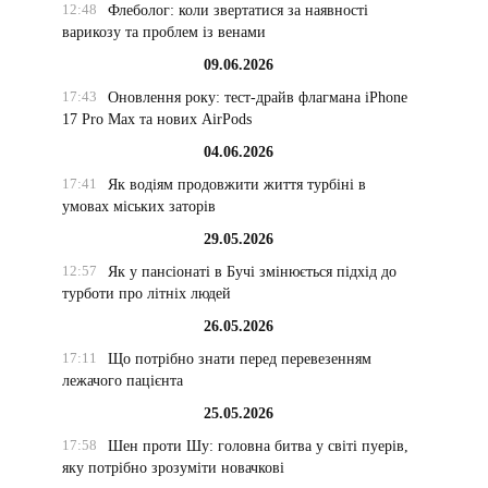
12:48
Флеболог: коли звертатися за наявності
варикозу та проблем із венами
е
09.06.2026
17:43
Оновлення року: тест-драйв флагмана iPhone
17 Pro Max та нових AirPods
04.06.2026
17:41
Як водіям продовжити життя турбіні в
умовах міських заторів
29.05.2026
12:57
Як у пансіонаті в Бучі змінюється підхід до
турботи про літніх людей
26.05.2026
17:11
Що потрібно знати перед перевезенням
лежачого пацієнта
25.05.2026
17:58
Шен проти Шу: головна битва у світі пуерів,
яку потрібно зрозуміти новачкові