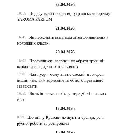
22.04.2026
10:19
Подарункові набори від українського бренду
YAROMA PARFUM
21.04.2026
16:49
Як проходить адаптація дітей до навчання у
молодших класах
20.04.2026
18:03
Прогулянкові коляски: як обрати зручний
варіант для щоденних прогулянок
17:06
Чай пуер – чому він не схожий на жоден
інший чай, чим корисний та як його правильно
заварювати
16:59
Як змінюється освіта у передмісті великих
міст
17.04.2026
9:59
Шопінг у Кракові: де шукати бренди, речі
ручної роботи та розпродажі
15.04.2026