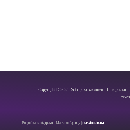
Copyright © 2025. Усі права захищені. Використанн
тако
Розробка та підтримка Massimo Agency |
massimo.in.ua
.