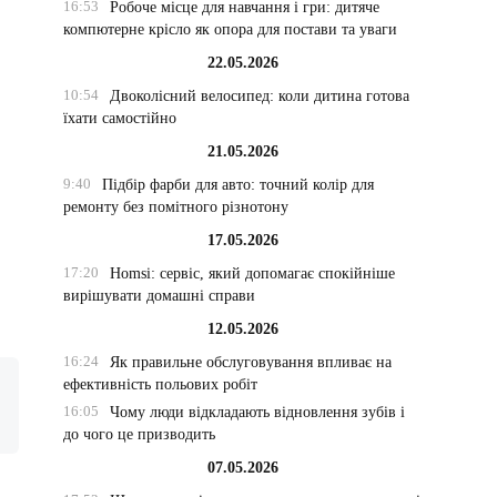
16:53
Робоче місце для навчання і гри: дитяче
компютерне крісло як опора для постави та уваги
22.05.2026
10:54
Двоколісний велосипед: коли дитина готова
їхати самостійно
21.05.2026
9:40
Підбір фарби для авто: точний колір для
ремонту без помітного різнотону
17.05.2026
17:20
Homsi: сервіс, який допомагає спокійніше
вирішувати домашні справи
12.05.2026
16:24
Як правильне обслуговування впливає на
ефективність польових робіт
16:05
Чому люди відкладають відновлення зубів і
до чого це призводить
07.05.2026