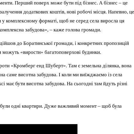
менти. Перший поверх може бути під бізнес. А бізнес – це
залучення додаткових коштів, нові робочі місця. Напевно, ц
и у комплексному форматі, щоб не серед села виросла ця
комплексна забудова», – каже голова громади.
 дійшов до Боратинської громади, і конкретних пропозицій
ом можуть «вирости» багатоповерхові будинки.
роти «Кромберг енд Шуберт». Там є земельна ділянка, вона
ена саме висотна забудова. І коли ми виїжджаємо із села
сі має бути висотна забудова. На сьогодні там йдуть різні
 були одні квартири. Дуже важливий момент – щоб була