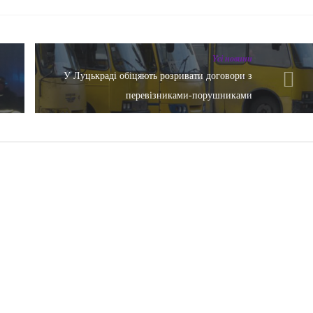
Yсі новини
У Луцькраді обіцяють розривати договори з
перевізниками-порушниками