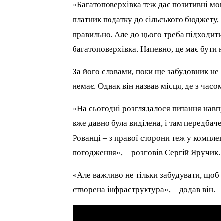
«Багатоповерхівка теж дає позитивні мо
платник податку до сільського бюджету, 
правильно. Але до цього треба підходит
багатоповерхівка. Напевно, це має бути 
За його словами, поки ще забудовник не
немає. Однак він назвав місця, де з час
«На сьогодні розглядалося питання навп
вже давно була виділена, і там передбач
Рованці – з правої сторони теж у комплек
погодження», – розповів Сергій Яручик.
«Але важливо не тільки забудувати, щоб
створена інфраструктура», – додав він.