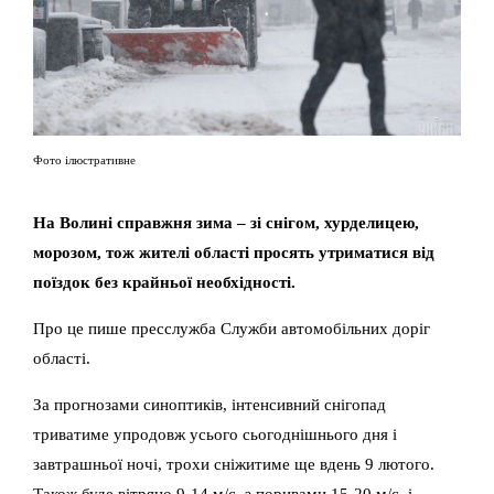
Фото ілюстративне
На Волині справжня зима – зі снігом, хурделицею,
морозом, тож жителі області просять утриматися від
поїздок без крайньої необхідності.
Про це пише пресслужба Служби автомобільних доріг
області.
За прогнозами синоптиків, інтенсивний снігопад
триватиме упродовж усього сьогоднішнього дня і
завтрашньої ночі, трохи сніжитиме ще вдень 9 лютого.
Також буде вітряно 9-14 м/с, з поривами 15-20 м/с, і