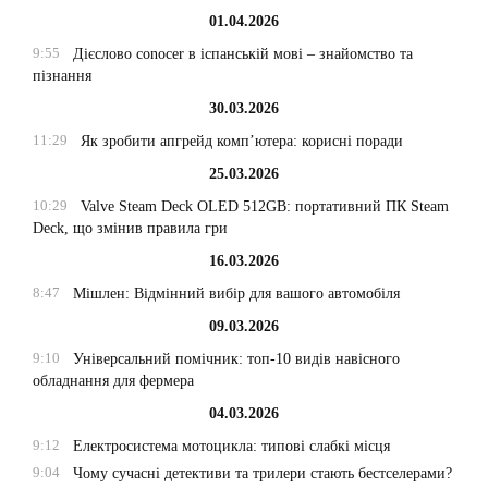
01.04.2026
9:55
Дієслово conocer в іспанській мові – знайомство та
пізнання
30.03.2026
11:29
Як зробити апгрейд комп’ютера: корисні поради
25.03.2026
10:29
Valve Steam Deck OLED 512GB: портативний ПК Steam
Deck, що змінив правила гри
16.03.2026
8:47
Мішлен: Відмінний вибір для вашого автомобіля
09.03.2026
9:10
Універсальний помічник: топ-10 видів навісного
обладнання для фермера
04.03.2026
9:12
Електросистема мотоцикла: типові слабкі місця
9:04
Чому сучасні детективи та трилери стають бестселерами?