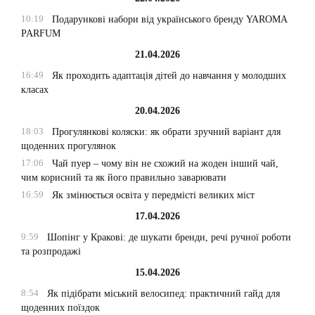
10:19
Подарункові набори від українського бренду YAROMA
PARFUM
21.04.2026
16:49
Як проходить адаптація дітей до навчання у молодших
класах
20.04.2026
18:03
Прогулянкові коляски: як обрати зручний варіант для
щоденних прогулянок
17:06
Чай пуер – чому він не схожий на жоден інший чай,
чим корисний та як його правильно заварювати
16:59
Як змінюється освіта у передмісті великих міст
17.04.2026
9:59
Шопінг у Кракові: де шукати бренди, речі ручної роботи
та розпродажі
15.04.2026
8:54
Як підібрати міський велосипед: практичний гайд для
щоденних поїздок