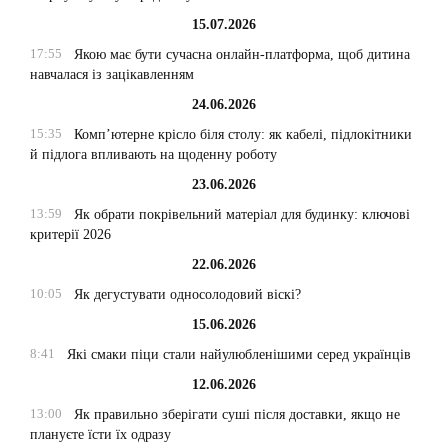
15.07.2026
17:55
Якою має бути сучасна онлайн-платформа, щоб дитина
навчалася із зацікавленням
24.06.2026
15:35
Комп’ютерне крісло біля столу: як кабелі, підлокітники
й підлога впливають на щоденну роботу
23.06.2026
13:59
Як обрати покрівельний матеріал для будинку: ключові
критерії 2026
22.06.2026
10:05
Як дегустувати односолодовий віскі?
15.06.2026
8:41
Які смаки піци стали найулюбленішими серед українців
12.06.2026
13:00
Як правильно зберігати суші після доставки, якщо не
плануєте їсти їх одразу