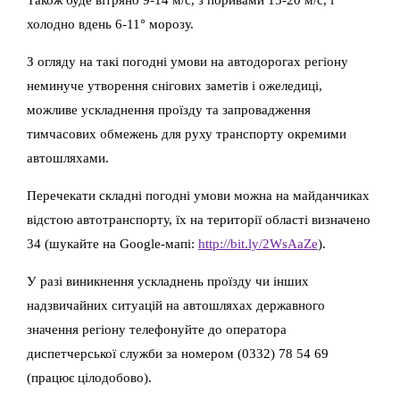
холодно вдень 6-11° морозу.
З огляду на такі погодні умови на автодорогах регіону
неминуче утворення снігових заметів і ожеледиці,
можливе ускладнення проїзду та запровадження
тимчасових обмежень для руху транспорту окремими
автошляхами.
Перечекати складні погодні умови можна на майданчиках
відстою автотранспорту, їх на території області визначено
34 (шукайте на Google-мапі:
http://bit.ly/2WsAaZe
).
У разі виникнення ускладнень проїзду чи інших
надзвичайних ситуацій на автошляхах державного
значення регіону телефонуйте до оператора
диспетчерської служби за номером (0332) 78 54 69
(працює цілодобово).