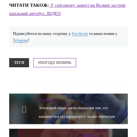
ЧИТАТИ ТАКОЖ:
У сніговому заметі на Волині застряг
шкільний автобус. ВІДЕО
Підписуйтеся на нашу сторінку у
Facebook
та канал новин у
Telegram
!
ТЕГИ
#ПОГОДА ВОЛИНЬ
Hot News
Зеленський обіцяє зняти обмеження тим, хто
вакцинується від коронавірусу чи вже перехворів
Hot News