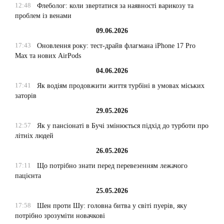
12:48
Флеболог: коли звертатися за наявності варикозу та
проблем із венами
09.06.2026
17:43
Оновлення року: тест-драйв флагмана iPhone 17 Pro
Max та нових AirPods
04.06.2026
17:41
Як водіям продовжити життя турбіні в умовах міських
заторів
29.05.2026
12:57
Як у пансіонаті в Бучі змінюється підхід до турботи про
літніх людей
26.05.2026
17:11
Що потрібно знати перед перевезенням лежачого
пацієнта
25.05.2026
17:58
Шен проти Шу: головна битва у світі пуерів, яку
потрібно зрозуміти новачкові