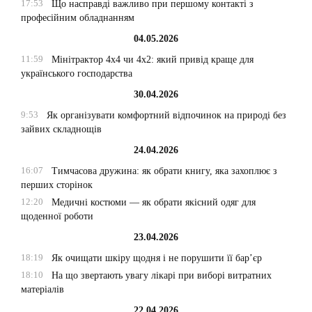
17:53
Що насправді важливо при першому контакті з
професійним обладнанням
04.05.2026
11:59
Мінітрактор 4х4 чи 4х2: який привід краще для
українського господарства
30.04.2026
9:53
Як організувати комфортний відпочинок на природі без
зайвих складнощів
24.04.2026
16:07
Тимчасова дружина: як обрати книгу, яка захоплює з
перших сторінок
12:20
Медичні костюми — як обрати якісний одяг для
щоденної роботи
23.04.2026
18:19
Як очищати шкіру щодня і не порушити її бар’єр
18:10
На що звертають увагу лікарі при виборі витратних
матеріалів
22.04.2026