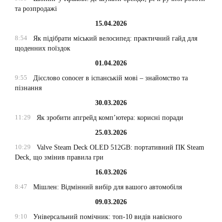
та розпродажі
15.04.2026
8:54
Як підібрати міський велосипед: практичний гайд для
щоденних поїздок
01.04.2026
9:55
Дієслово conocer в іспанській мові – знайомство та
пізнання
30.03.2026
11:29
Як зробити апгрейд комп’ютера: корисні поради
25.03.2026
10:29
Valve Steam Deck OLED 512GB: портативний ПК Steam
Deck, що змінив правила гри
16.03.2026
8:47
Мішлен: Відмінний вибір для вашого автомобіля
09.03.2026
9:10
Універсальний помічник: топ-10 видів навісного