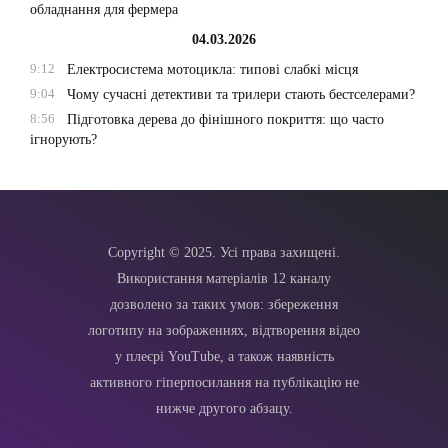
обладнання для фермера
04.03.2026
9:12
Електросистема мотоцикла: типові слабкі місця
9:04
Чому сучасні детективи та трилери стають бестселерами?
8:56
Підготовка дерева до фінішного покриття: що часто
ігнорують?
Copyright © 2025. Усі права захищені.
Використання матеріалів 12 каналу
дозволено за таких умов: збереження
логотипу на зображеннях, відтворення відео
у плеєрі YouTube, а також наявність
активного гіперпосилання на публікацію не
нижче другого абзацу.