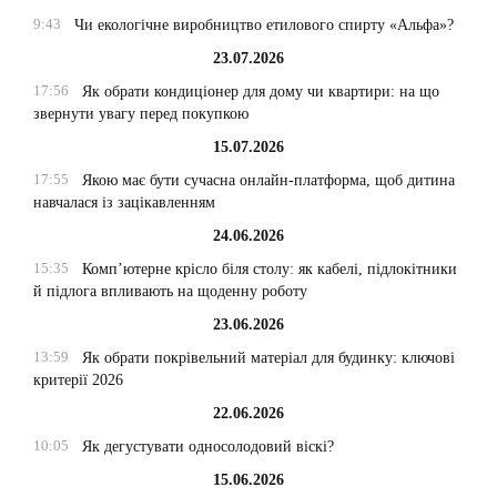
9:43
Чи екологічне виробництво етилового спирту «Альфа»?
23.07.2026
17:56
Як обрати кондиціонер для дому чи квартири: на що
звернути увагу перед покупкою
15.07.2026
17:55
Якою має бути сучасна онлайн-платформа, щоб дитина
навчалася із зацікавленням
24.06.2026
15:35
Комп’ютерне крісло біля столу: як кабелі, підлокітники
й підлога впливають на щоденну роботу
23.06.2026
13:59
Як обрати покрівельний матеріал для будинку: ключові
критерії 2026
22.06.2026
10:05
Як дегустувати односолодовий віскі?
15.06.2026