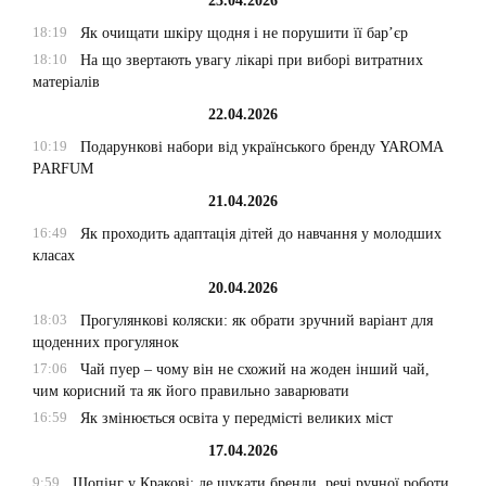
23.04.2026
18:19
Як очищати шкіру щодня і не порушити її бар’єр
18:10
На що звертають увагу лікарі при виборі витратних
матеріалів
22.04.2026
10:19
Подарункові набори від українського бренду YAROMA
PARFUM
21.04.2026
16:49
Як проходить адаптація дітей до навчання у молодших
класах
20.04.2026
18:03
Прогулянкові коляски: як обрати зручний варіант для
щоденних прогулянок
17:06
Чай пуер – чому він не схожий на жоден інший чай,
чим корисний та як його правильно заварювати
16:59
Як змінюється освіта у передмісті великих міст
17.04.2026
9:59
Шопінг у Кракові: де шукати бренди, речі ручної роботи