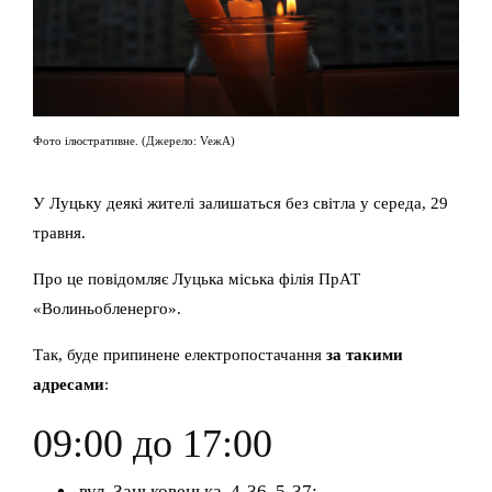
Фото ілюстративне. (Джерело: VeжА)
У Луцьку деякі жителі залишаться без світла у середа, 29
травня.
Про це повідомляє Луцька міська філія ПрАТ
«Волиньобленерго».
Так, буде припинене електропостачання
за такими
адресами
:
09:00 до 17:00
вул. Заньковецька, 4-36, 5-37;