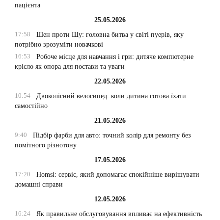
пацієнта
25.05.2026
17:58
Шен проти Шу: головна битва у світі пуерів, яку
потрібно зрозуміти новачкові
16:53
Робоче місце для навчання і гри: дитяче компютерне
крісло як опора для постави та уваги
22.05.2026
10:54
Двоколісний велосипед: коли дитина готова їхати
самостійно
21.05.2026
9:40
Підбір фарби для авто: точний колір для ремонту без
помітного різнотону
17.05.2026
17:20
Homsi: сервіс, який допомагає спокійніше вирішувати
домашні справи
12.05.2026
16:24
Як правильне обслуговування впливає на ефективність