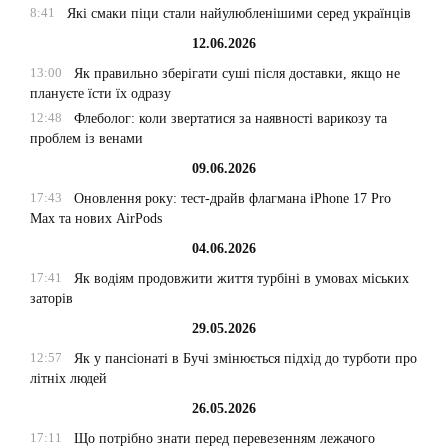
8:41
Які смаки піци стали найулюбленішими серед українців
12.06.2026
13:00
Як правильно зберігати суші після доставки, якщо не
плануєте їсти їх одразу
12:48
Флеболог: коли звертатися за наявності варикозу та
проблем із венами
09.06.2026
17:43
Оновлення року: тест-драйв флагмана iPhone 17 Pro
Max та нових AirPods
04.06.2026
17:41
Як водіям продовжити життя турбіні в умовах міських
заторів
29.05.2026
12:57
Як у пансіонаті в Бучі змінюється підхід до турботи про
літніх людей
26.05.2026
17:11
Що потрібно знати перед перевезенням лежачого