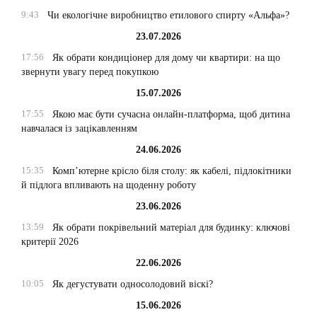
9:43
Чи екологічне виробництво етилового спирту «Альфа»?
23.07.2026
17:56
Як обрати кондиціонер для дому чи квартири: на що
звернути увагу перед покупкою
15.07.2026
17:55
Якою має бути сучасна онлайн-платформа, щоб дитина
навчалася із зацікавленням
24.06.2026
15:35
Комп’ютерне крісло біля столу: як кабелі, підлокітники
й підлога впливають на щоденну роботу
23.06.2026
13:59
Як обрати покрівельний матеріал для будинку: ключові
критерії 2026
22.06.2026
10:05
Як дегустувати односолодовий віскі?
15.06.2026