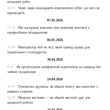
польових робіт
16:05
Чому люди відкладають відновлення зубів і до чого це
призводить
07.05.2026
17:53
Що насправді важливо при першому контакті з
професійним обладнанням
04.05.2026
11:59
Мінітрактор 4х4 чи 4х2: який привід краще для
українського господарства
30.04.2026
9:53
Як організувати комфортний відпочинок на природі без
зайвих складнощів
24.04.2026
16:07
Тимчасова дружина: як обрати книгу, яка захоплює з
перших сторінок
12:20
Медичні костюми — як обрати якісний одяг для
щоденної роботи
23.04.2026