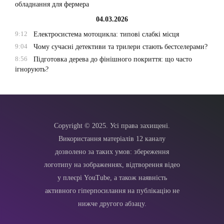
обладнання для фермера
04.03.2026
9:12
Електросистема мотоцикла: типові слабкі місця
9:04
Чому сучасні детективи та трилери стають бестселерами?
8:56
Підготовка дерева до фінішного покриття: що часто
ігнорують?
Copyright © 2025. Усі права захищені.
Використання матеріалів 12 каналу
дозволено за таких умов: збереження
логотипу на зображеннях, відтворення відео
у плеєрі YouTube, а також наявність
активного гіперпосилання на публікацію не
нижче другого абзацу.