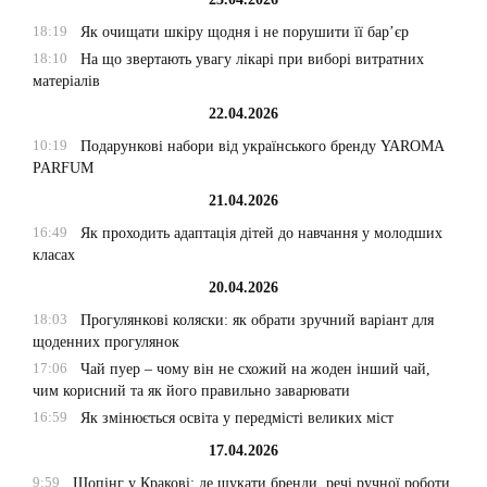
18:19
Як очищати шкіру щодня і не порушити її бар’єр
18:10
На що звертають увагу лікарі при виборі витратних
матеріалів
22.04.2026
10:19
Подарункові набори від українського бренду YAROMA
PARFUM
21.04.2026
16:49
Як проходить адаптація дітей до навчання у молодших
класах
20.04.2026
18:03
Прогулянкові коляски: як обрати зручний варіант для
щоденних прогулянок
17:06
Чай пуер – чому він не схожий на жоден інший чай,
чим корисний та як його правильно заварювати
16:59
Як змінюється освіта у передмісті великих міст
17.04.2026
9:59
Шопінг у Кракові: де шукати бренди, речі ручної роботи