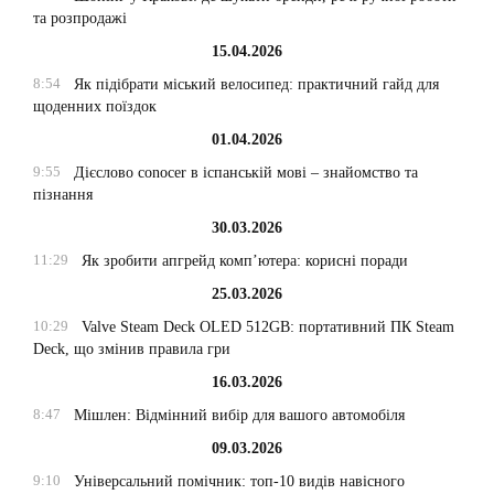
та розпродажі
15.04.2026
8:54
Як підібрати міський велосипед: практичний гайд для
щоденних поїздок
01.04.2026
9:55
Дієслово conocer в іспанській мові – знайомство та
пізнання
30.03.2026
11:29
Як зробити апгрейд комп’ютера: корисні поради
25.03.2026
10:29
Valve Steam Deck OLED 512GB: портативний ПК Steam
Deck, що змінив правила гри
16.03.2026
8:47
Мішлен: Відмінний вибір для вашого автомобіля
09.03.2026
9:10
Універсальний помічник: топ-10 видів навісного