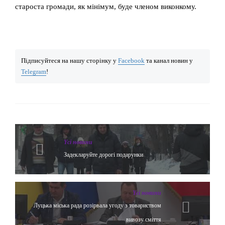
староста громади, як мінімум, буде членом виконкому.
Підписуйтеся на нашу сторінку у
Facebook
та канал новин у
Telegram
!
Yсі новини
Задекларуйте дорогі подарунки
Yсі новини
Луцька міська рада розірвала угоду з товариством
вивозу сміття