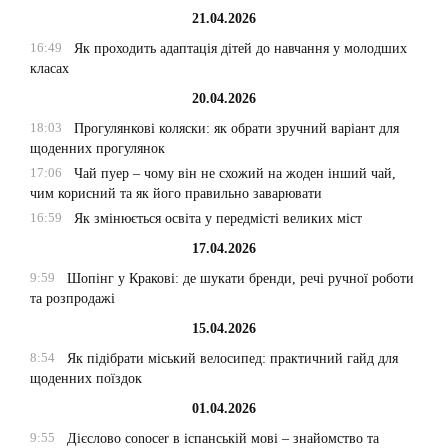
21.04.2026
16:49
Як проходить адаптація дітей до навчання у молодших
класах
20.04.2026
18:03
Прогулянкові коляски: як обрати зручний варіант для
щоденних прогулянок
17:06
Чай пуер – чому він не схожий на жоден інший чай,
чим корисний та як його правильно заварювати
16:59
Як змінюється освіта у передмісті великих міст
17.04.2026
9:59
Шопінг у Кракові: де шукати бренди, речі ручної роботи
та розпродажі
15.04.2026
8:54
Як підібрати міський велосипед: практичний гайд для
щоденних поїздок
01.04.2026
9:55
Дієслово conocer в іспанській мові – знайомство та