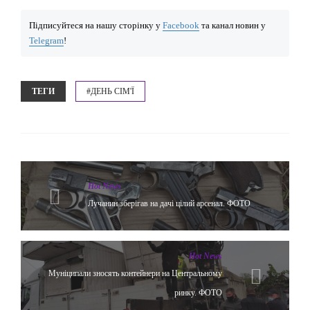
Підписуйтеся на нашу сторінку у
Facebook
та канал новин у
Telegram
!
ТЕГИ
#ДЕНЬ СІМ'Ї
Hot News
Лучанин зберігав на дачі цілий арсенал. ФОТО
Hot News
Муніципали зносять контейнери на Центральному
ринку. ФОТО