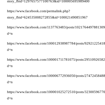
story_fbid=1297657577100763&id=100005695989400
https://www.facebook.com/permalink.php?
story_fbid=624535008272855&id=100021490851967
https://www.facebook.com/1137763483/posts/1021764497881309
d=n
https://www.facebook.com/100012938987784/posts/9292122541
d=n
https://www.facebook.com/100001711781075/posts/2951092658
d=n
https://www.facebook.com/100006772936050/posts/2747245848
d=n
https://www.facebook.com/100001025272510/posts/3230059677
d=n