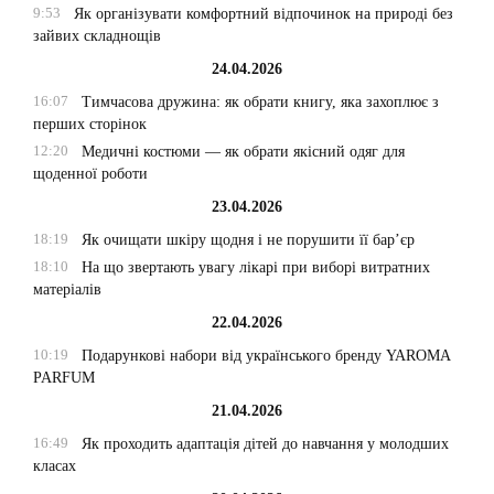
9:53
Як організувати комфортний відпочинок на природі без
зайвих складнощів
24.04.2026
16:07
Тимчасова дружина: як обрати книгу, яка захоплює з
перших сторінок
12:20
Медичні костюми — як обрати якісний одяг для
щоденної роботи
23.04.2026
18:19
Як очищати шкіру щодня і не порушити її бар’єр
18:10
На що звертають увагу лікарі при виборі витратних
матеріалів
22.04.2026
10:19
Подарункові набори від українського бренду YAROMA
PARFUM
21.04.2026
16:49
Як проходить адаптація дітей до навчання у молодших
класах