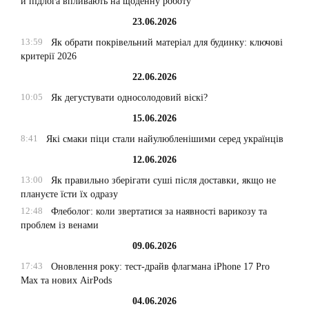
й підлога впливають на щоденну роботу
23.06.2026
13:59
Як обрати покрівельний матеріал для будинку: ключові
критерії 2026
22.06.2026
10:05
Як дегустувати односолодовий віскі?
15.06.2026
8:41
Які смаки піци стали найулюбленішими серед українців
12.06.2026
13:00
Як правильно зберігати суші після доставки, якщо не
плануєте їсти їх одразу
12:48
Флеболог: коли звертатися за наявності варикозу та
проблем із венами
09.06.2026
17:43
Оновлення року: тест-драйв флагмана iPhone 17 Pro
Max та нових AirPods
04.06.2026