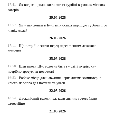
17:41
Як водіям продовжити життя турбіні в умовах міських
заторів
29.05.2026
12:57
Як у пансіонаті в Бучі змінюється підхід до турботи про
літніх людей
26.05.2026
17:11
Що потрібно знати перед перевезенням лежачого
пацієнта
25.05.2026
17:58
Шен проти Шу: головна битва у світі пуерів, яку
потрібно зрозуміти новачкові
16:53
Робоче місце для навчання і гри: дитяче компютерне
крісло як опора для постави та уваги
22.05.2026
10:54
Двоколісний велосипед: коли дитина готова їхати
самостійно
21.05.2026