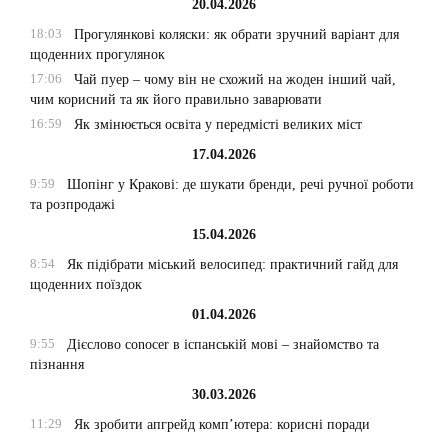
20.04.2026
18:03
Прогулянкові коляски: як обрати зручний варіант для
щоденних прогулянок
17:06
Чай пуер – чому він не схожий на жоден інший чай,
чим корисний та як його правильно заварювати
16:59
Як змінюється освіта у передмісті великих міст
17.04.2026
9:59
Шопінг у Кракові: де шукати бренди, речі ручної роботи
та розпродажі
15.04.2026
8:54
Як підібрати міський велосипед: практичний гайд для
щоденних поїздок
01.04.2026
9:55
Дієслово conocer в іспанській мові – знайомство та
пізнання
30.03.2026
11:29
Як зробити апгрейд комп’ютера: корисні поради