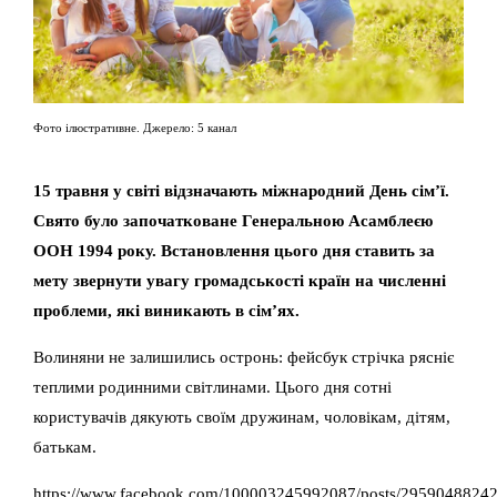
Фото ілюстративне. Джерело: 5 канал
15 травня у світі відзначають міжнародний День сім’ї.
Свято було започатковане Генеральною Асамблеєю
ООН 1994 року. Встановлення цього дня ставить за
мету звернути увагу громадськості країн на численні
проблеми, які виникають в сім’ях.
Волиняни не залишились остронь: фейсбук стрічка рясніє
теплими родинними світлинами. Цього дня сотні
користувачів дякують своїм дружинам, чоловікам, дітям,
батькам.
https://www.facebook.com/100003245992087/posts/2959048824