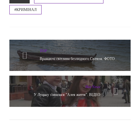
#КРИМІНАЛ
TOP
Вражаючі світлини безлюдного Світязя. ФОТО
Hot News
У Луцьку з'явилася "Алея життя". ВІДЕО