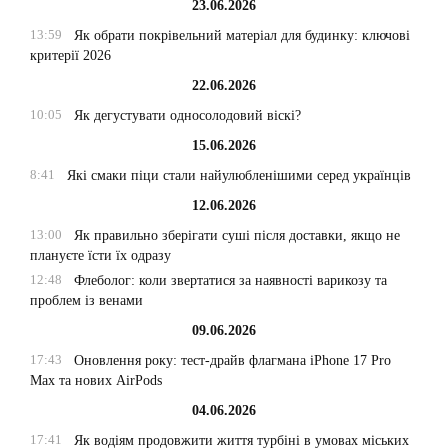
23.06.2026
13:59
Як обрати покрівельний матеріал для будинку: ключові
критерії 2026
22.06.2026
10:05
Як дегустувати односолодовий віскі?
15.06.2026
8:41
Які смаки піци стали найулюбленішими серед українців
12.06.2026
13:00
Як правильно зберігати суші після доставки, якщо не
плануєте їсти їх одразу
12:48
Флеболог: коли звертатися за наявності варикозу та
проблем із венами
09.06.2026
17:43
Оновлення року: тест-драйв флагмана iPhone 17 Pro
Max та нових AirPods
04.06.2026
17:41
Як водіям продовжити життя турбіні в умовах міських