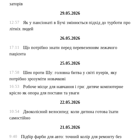
заторів
29.05.2026
12:57
Як у пансіонаті в Бучі змінюється підхід до турботи про
літніх людей
26.05.2026
17:11
Що потрібно знати перед перевезенням лежачого
пацієнта
25.05.2026
17:58
Шен проти Шу: головна битва у світі пуерів, яку
потрібно зрозуміти новачкові
16:53
Робоче місце для навчання і гри: дитяче компютерне
крісло як опора для постави та уваги
22.05.2026
10:54
Двоколісний велосипед: коли дитина готова їхати
самостійно
21.05.2026
9:40
Підбір фарби для авто: точний колір для ремонту без