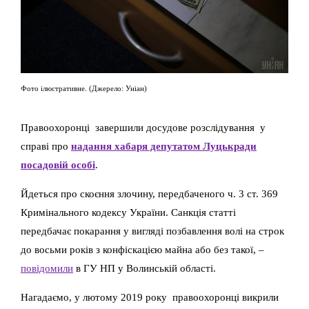
Фото ілюстративне. (Джерело: Уніан)
Правоохоронці завершили досудове розслідування у
справі про
надання хабаря депутатом Луцькради
посадовій особі
.
Йдеться про скоєння злочину, передбаченого ч. 3 ст. 369
Кримінального кодексу України. Санкція статті
передбачає покарання у вигляді позбавлення волі на строк
до восьми років з конфіскацією майна або без такої, –
повідомили
в ГУ НП у Волинській області.
Нагадаємо, у лютому 2019 року правоохоронці викрили