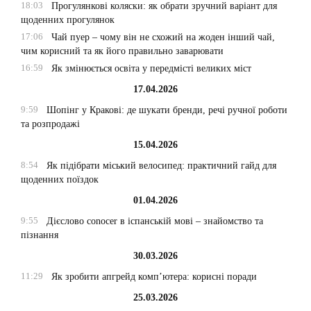
18:03
Прогулянкові коляски: як обрати зручний варіант для
щоденних прогулянок
17:06
Чай пуер – чому він не схожий на жоден інший чай,
чим корисний та як його правильно заварювати
16:59
Як змінюється освіта у передмісті великих міст
17.04.2026
9:59
Шопінг у Кракові: де шукати бренди, речі ручної роботи
та розпродажі
15.04.2026
8:54
Як підібрати міський велосипед: практичний гайд для
щоденних поїздок
01.04.2026
9:55
Дієслово conocer в іспанській мові – знайомство та
пізнання
30.03.2026
11:29
Як зробити апгрейд комп’ютера: корисні поради
25.03.2026