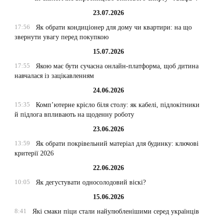
23.07.2026
17:56
Як обрати кондиціонер для дому чи квартири: на що
звернути увагу перед покупкою
15.07.2026
17:55
Якою має бути сучасна онлайн-платформа, щоб дитина
навчалася із зацікавленням
24.06.2026
15:35
Комп’ютерне крісло біля столу: як кабелі, підлокітники
й підлога впливають на щоденну роботу
23.06.2026
13:59
Як обрати покрівельний матеріал для будинку: ключові
критерії 2026
22.06.2026
10:05
Як дегустувати односолодовий віскі?
15.06.2026
8:41
Які смаки піци стали найулюбленішими серед українців