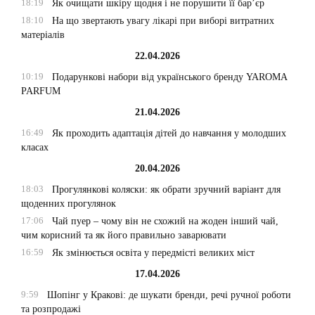
18:19
Як очищати шкіру щодня і не порушити її бар’єр
18:10
На що звертають увагу лікарі при виборі витратних
матеріалів
22.04.2026
10:19
Подарункові набори від українського бренду YAROMA
PARFUM
21.04.2026
16:49
Як проходить адаптація дітей до навчання у молодших
класах
20.04.2026
18:03
Прогулянкові коляски: як обрати зручний варіант для
щоденних прогулянок
17:06
Чай пуер – чому він не схожий на жоден інший чай,
чим корисний та як його правильно заварювати
16:59
Як змінюється освіта у передмісті великих міст
17.04.2026
9:59
Шопінг у Кракові: де шукати бренди, речі ручної роботи
та розпродажі