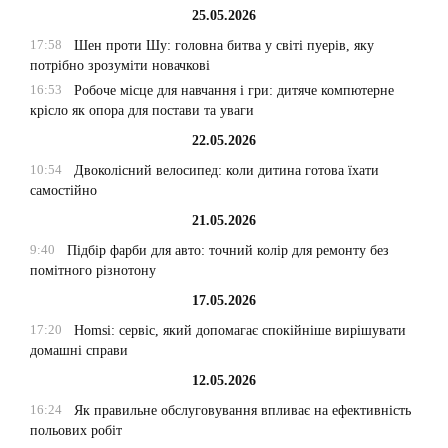
25.05.2026
17:58
Шен проти Шу: головна битва у світі пуерів, яку
потрібно зрозуміти новачкові
16:53
Робоче місце для навчання і гри: дитяче компютерне
крісло як опора для постави та уваги
22.05.2026
10:54
Двоколісний велосипед: коли дитина готова їхати
самостійно
21.05.2026
9:40
Підбір фарби для авто: точний колір для ремонту без
помітного різнотону
17.05.2026
17:20
Homsi: сервіс, який допомагає спокійніше вирішувати
домашні справи
12.05.2026
16:24
Як правильне обслуговування впливає на ефективність
польових робіт