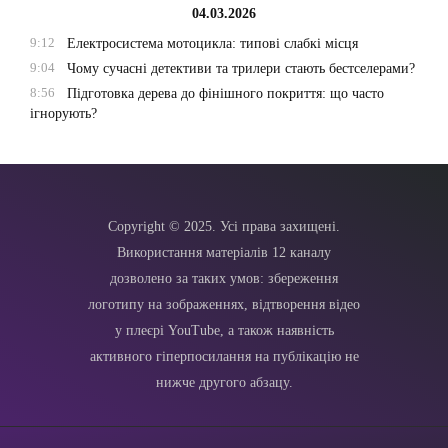
04.03.2026
9:12
Електросистема мотоцикла: типові слабкі місця
9:04
Чому сучасні детективи та трилери стають бестселерами?
8:56
Підготовка дерева до фінішного покриття: що часто
ігнорують?
Copyright © 2025. Усі права захищені.
Використання матеріалів 12 каналу
дозволено за таких умов: збереження
логотипу на зображеннях, відтворення відео
у плеєрі YouTube, а також наявність
активного гіперпосилання на публікацію не
нижче другого абзацу.