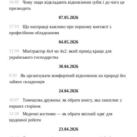
16:05
Чому люди відкладають відновлення зубів і до чого це
призводить
07.05.2026
17:53
Що насправді важливо при першому контакті з
професійним обладнанням
04.05.2026
11:59
Мінітрактор 4х4 чи 4х2: який привід краще для
українського господарства
30.04.2026
9:53
Як організувати комфортний відпочинок на природі без
зайвих складнощів
24.04.2026
16:07
Тимчасова дружина: як обрати книгу, яка захоплює з
перших сторінок
12:20
Медичні костюми — як обрати якісний одяг для
щоденної роботи
23.04.2026