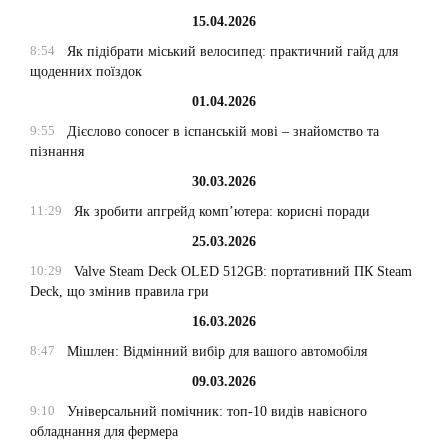
15.04.2026
8:54
Як підібрати міський велосипед: практичний гайд для
щоденних поїздок
01.04.2026
9:55
Дієслово conocer в іспанській мові – знайомство та
пізнання
30.03.2026
11:29
Як зробити апгрейд комп’ютера: корисні поради
25.03.2026
10:29
Valve Steam Deck OLED 512GB: портативний ПК Steam
Deck, що змінив правила гри
16.03.2026
8:47
Мішлен: Відмінний вибір для вашого автомобіля
09.03.2026
9:10
Універсальний помічник: топ-10 видів навісного
обладнання для фермера