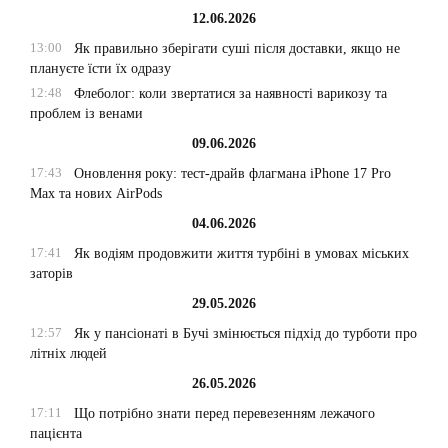
12.06.2026
13:00
Як правильно зберігати суші після доставки, якщо не
плануєте їсти їх одразу
12:48
Флеболог: коли звертатися за наявності варикозу та
проблем із венами
09.06.2026
17:43
Оновлення року: тест-драйв флагмана iPhone 17 Pro
Max та нових AirPods
04.06.2026
17:41
Як водіям продовжити життя турбіні в умовах міських
заторів
29.05.2026
12:57
Як у пансіонаті в Бучі змінюється підхід до турботи про
літніх людей
26.05.2026
17:11
Що потрібно знати перед перевезенням лежачого
пацієнта