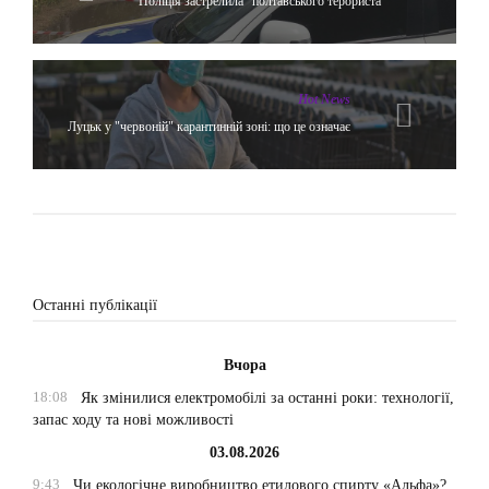
Поліція застрелила "полтавського терориста"
Hot News
Луцьк у "червоній" карантинній зоні: що це означає
Останні публікації
Вчора
18:08
Як змінилися електромобілі за останні роки: технології,
запас ходу та нові можливості
03.08.2026
9:43
Чи екологічне виробництво етилового спирту «Альфа»?