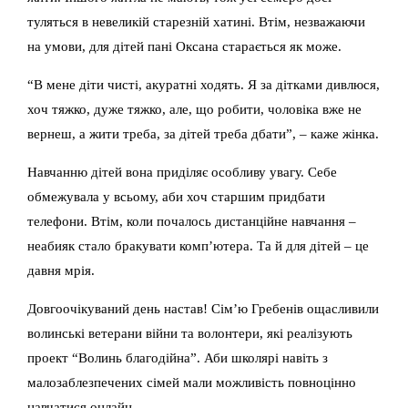
туляться в невеликій старезній хатині. Втім, незважаючи
на умови, для дітей пані Оксана старається як може.
“В мене діти чисті, акуратні ходять. Я за дітками дивлюся,
хоч тяжко, дуже тяжко, але, що робити, чоловіка вже не
вернеш, а жити треба, за дітей треба дбати”, – каже жінка.
Навчанню дітей вона приділяє особливу увагу. Себе
обмежувала у всьому, аби хоч старшим придбати
телефони. Втім, коли почалось дистанційне навчання –
неабияк стало бракувати комп’ютера. Та й для дітей – це
давня мрія.
Довгоочікуваний день настав! Сім’ю Гребенів ощасливили
волинські ветерани війни та волонтери, які реалізують
проект “Волинь благодійна”. Аби школярі навіть з
малозаблезпечених сімей мали можливість повноцінно
навчатися онлайн.