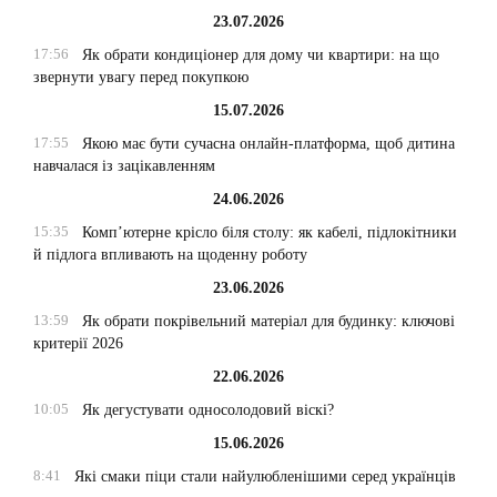
23.07.2026
17:56
Як обрати кондиціонер для дому чи квартири: на що
звернути увагу перед покупкою
15.07.2026
17:55
Якою має бути сучасна онлайн-платформа, щоб дитина
навчалася із зацікавленням
24.06.2026
15:35
Комп’ютерне крісло біля столу: як кабелі, підлокітники
й підлога впливають на щоденну роботу
23.06.2026
13:59
Як обрати покрівельний матеріал для будинку: ключові
критерії 2026
22.06.2026
10:05
Як дегустувати односолодовий віскі?
15.06.2026
8:41
Які смаки піци стали найулюбленішими серед українців