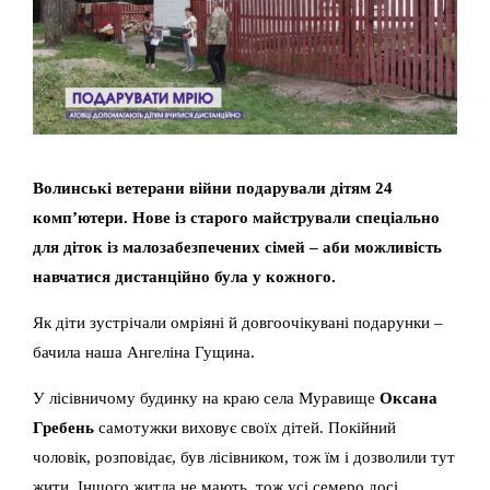
Волинські ветерани війни подарували дітям 24
комп’ютери. Нове із старого майстрували спеціально
для діток із малозабезпечених сімей – аби можливість
навчатися дистанційно була у кожного.
Як діти зустрічали омріяні й довгоочікувані подарунки –
бачила наша Ангеліна Гущина.
У лісівничому будинку на краю села Муравище
Оксана
Гребень
самотужки виховує своїх дітей. Покійний
чоловік, розповідає, був лісівником, тож їм і дозволили тут
жити. Іншого житла не мають, тож усі семеро досі