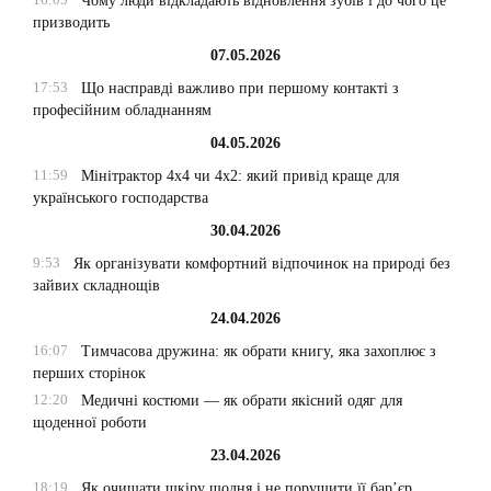
Чому люди відкладають відновлення зубів і до чого це
призводить
07.05.2026
17:53
Що насправді важливо при першому контакті з
професійним обладнанням
04.05.2026
11:59
Мінітрактор 4х4 чи 4х2: який привід краще для
українського господарства
30.04.2026
9:53
Як організувати комфортний відпочинок на природі без
зайвих складнощів
24.04.2026
16:07
Тимчасова дружина: як обрати книгу, яка захоплює з
перших сторінок
12:20
Медичні костюми — як обрати якісний одяг для
щоденної роботи
23.04.2026
18:19
Як очищати шкіру щодня і не порушити її бар’єр