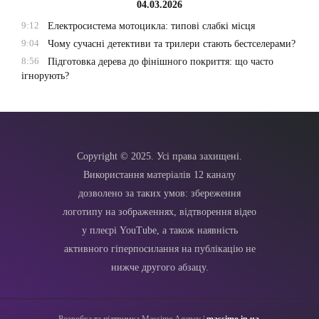
04.03.2026
9:12
Електросистема мотоцикла: типові слабкі місця
9:04
Чому сучасні детективи та трилери стають бестселерами?
8:56
Підготовка дерева до фінішного покриття: що часто
ігнорують?
Copyright © 2025. Усі права захищені.
Використання матеріалів 12 каналу
дозволено за таких умов: збереження
логотипу на зображеннях, відтворення відео
у плеєрі YouTube, а також наявність
активного гіперпосилання на публікацію не
нижче другого абзацу.