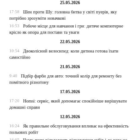
25.05.2026
17:58
Шен проти Шу: головна битва у світі пуерів, яку
потрібно зрозуміти новачкові
16:53
Робоче місце для навчання і гри: дитяче компютерне
крісло як опора для постави та уваги
22.05.2026
10:54
Двоколісний велосипед: коли дитина готова їхати
самостійно
21.05.2026
9:40
Підбір фарби для авто: точний колір для ремонту без
помітного різнотону
17.05.2026
17:20
Homsi: сервіс, який допомагає спокійніше вирішувати
домашні справи
12.05.2026
16:24
Як правильне обслуговування впливає на ефективність
польових робіт
16:05