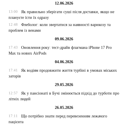
12.06.2026
13:00
Як правильно зберігати суші після доставки, якщо не
плануєте їсти їх одразу
12:48
Флеболог: коли звертатися за наявності варикозу та
проблем із венами
09.06.2026
17:43
Оновлення року: тест-драйв флагмана iPhone 17 Pro
Max та нових AirPods
04.06.2026
17:41
Як водіям продовжити життя турбіні в умовах міських
заторів
29.05.2026
12:57
Як у пансіонаті в Бучі змінюється підхід до турботи про
літніх людей
26.05.2026
17:11
Що потрібно знати перед перевезенням лежачого
пацієнта