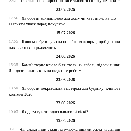
9:43
Чи екологічне виробництво етилового спирту «Альфа»?
23.07.2026
17:56
Як обрати кондиціонер для дому чи квартири: на що
звернути увагу перед покупкою
15.07.2026
17:55
Якою має бути сучасна онлайн-платформа, щоб дитина
навчалася із зацікавленням
24.06.2026
15:35
Комп’ютерне крісло біля столу: як кабелі, підлокітники
й підлога впливають на щоденну роботу
23.06.2026
13:59
Як обрати покрівельний матеріал для будинку: ключові
критерії 2026
22.06.2026
10:05
Як дегустувати односолодовий віскі?
15.06.2026
8:41
Які смаки піци стали найулюбленішими серед українців