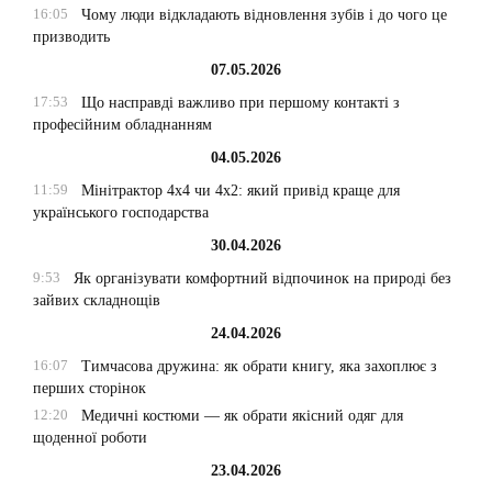
16:05
Чому люди відкладають відновлення зубів і до чого це
призводить
07.05.2026
17:53
Що насправді важливо при першому контакті з
професійним обладнанням
04.05.2026
11:59
Мінітрактор 4х4 чи 4х2: який привід краще для
українського господарства
30.04.2026
9:53
Як організувати комфортний відпочинок на природі без
зайвих складнощів
24.04.2026
16:07
Тимчасова дружина: як обрати книгу, яка захоплює з
перших сторінок
12:20
Медичні костюми — як обрати якісний одяг для
щоденної роботи
23.04.2026