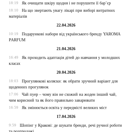
18:19
Як очищати шкіру щодня і не порушити її бар’єр
18:10
На що звертають увагу лікарі при виборі витратних
матеріалів
22.04.2026
10:19
Подарункові набори від українського бренду YAROMA
PARFUM
21.04.2026
16:49
Як проходить адаптація дітей до навчання у молодших
класах
20.04.2026
18:03
Прогулянкові коляски: як обрати зручний варіант для
щоденних прогулянок
17:06
Чай пуер – чому він не схожий на жоден інший чай,
чим корисний та як його правильно заварювати
16:59
Як змінюється освіта у передмісті великих міст
17.04.2026
9:59
Шопінг у Кракові: де шукати бренди, речі ручної роботи
та розпродажі