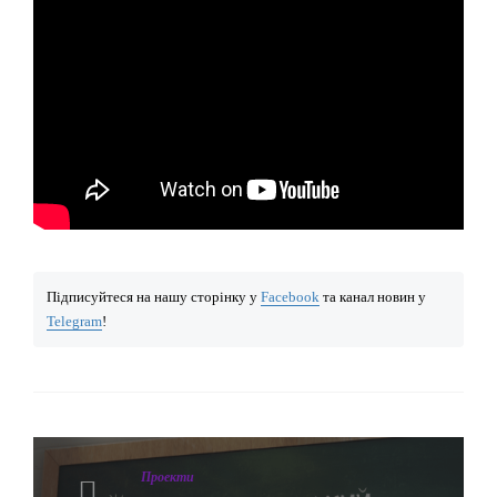
Підписуйтеся на нашу сторінку у
Facebook
та канал новин у
Telegram
!
Проекти