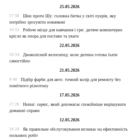
25.05.2026
17:58
Шен проти Шу: головна битва у світі пуерів, яку
потрібно зрозуміти новачкові
16:53
Робоче місце для навчання і гри: дитяче компютерне
крісло як опора для постави та уваги
22.05.2026
10:54
Двоколісний велосипед: коли дитина готова їхати
самостійно
21.05.2026
9:40
Підбір фарби для авто: точний колір для ремонту без
помітного різнотону
17.05.2026
17:20
Homsi: сервіс, який допомагає спокійніше вирішувати
домашні справи
12.05.2026
16:24
Як правильне обслуговування впливає на ефективність
польових робіт