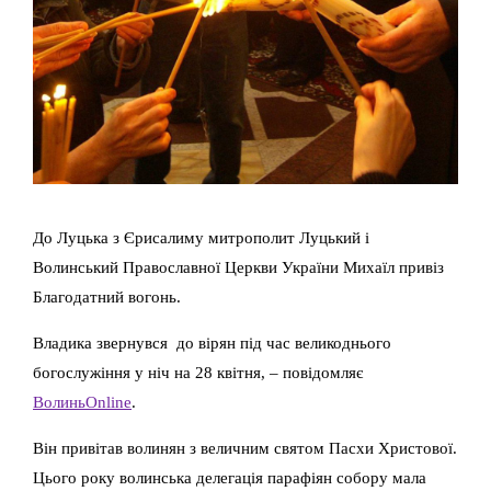
До Луцька з Єрисалиму митрополит Луцький і
Волинський Православної Церкви України Михаїл привіз
Благодатний вогонь.
Владика звернувся до вірян під час великоднього
богослужіння у ніч на 28 квітня, – повідомляє
ВолиньOnline
.
Він привітав волинян з величним святом Пасхи Христової.
Цього року волинська делегація парафіян собору мала