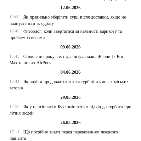
12.06.2026
13:00
Як правильно зберігати суші після доставки, якщо не
плануєте їсти їх одразу
12:48
Флеболог: коли звертатися за наявності варикозу та
проблем із венами
09.06.2026
17:43
Оновлення року: тест-драйв флагмана iPhone 17 Pro
Max та нових AirPods
04.06.2026
17:41
Як водіям продовжити життя турбіні в умовах міських
заторів
29.05.2026
12:57
Як у пансіонаті в Бучі змінюється підхід до турботи про
літніх людей
26.05.2026
17:11
Що потрібно знати перед перевезенням лежачого
пацієнта