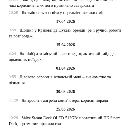
чим корисний та як його правильно заварювати
16:59
Як змінюється освіта у передмісті великих міст
17.04.2026
9:59
Шопінг у Кракові: де шукати бренди, речі ручної роботи
та розпродажі
15.04.2026
8:54
Як підібрати міський велосипед: практичний гайд для
щоденних поїздок
01.04.2026
9:55
Дієслово conocer в іспанській мові – знайомство та
пізнання
30.03.2026
11:29
Як зробити апгрейд комп’ютера: корисні поради
25.03.2026
10:29
Valve Steam Deck OLED 512GB: портативний ПК Steam
Deck, що змінив правила гри