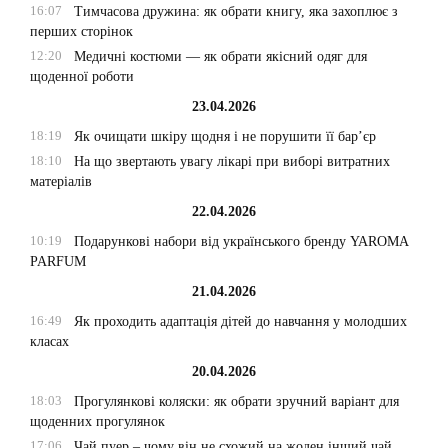
16:07
Тимчасова дружина: як обрати книгу, яка захоплює з
перших сторінок
12:20
Медичні костюми — як обрати якісний одяг для
щоденної роботи
23.04.2026
18:19
Як очищати шкіру щодня і не порушити її бар’єр
18:10
На що звертають увагу лікарі при виборі витратних
матеріалів
22.04.2026
10:19
Подарункові набори від українського бренду YAROMA
PARFUM
21.04.2026
16:49
Як проходить адаптація дітей до навчання у молодших
класах
20.04.2026
18:03
Прогулянкові коляски: як обрати зручний варіант для
щоденних прогулянок
17:06
Чай пуер – чому він не схожий на жоден інший чай,