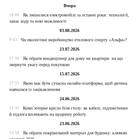
Вчора
18:08
Як змінилися електромобілі за останні роки: технології,
запас ходу та нові можливості
03.08.2026
9:43
Чи екологічне виробництво етилового спирту «Альфа»?
23.07.2026
17:56
Як обрати кондиціонер для дому чи квартири: на що
звернути увагу перед покупкою
15.07.2026
17:55
Якою має бути сучасна онлайн-платформа, щоб дитина
навчалася із зацікавленням
24.06.2026
15:35
Комп’ютерне крісло біля столу: як кабелі, підлокітники
й підлога впливають на щоденну роботу
23.06.2026
13:59
Як обрати покрівельний матеріал для будинку: ключові