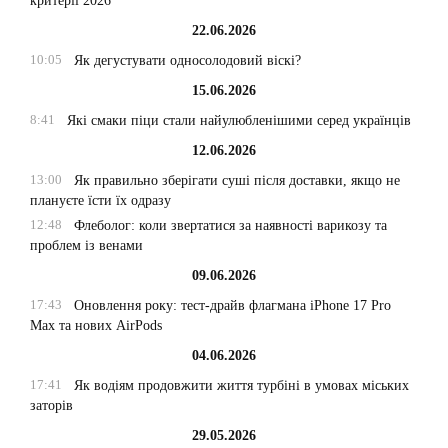
критерії 2026
22.06.2026
10:05
Як дегустувати односолодовий віскі?
15.06.2026
8:41
Які смаки піци стали найулюбленішими серед українців
12.06.2026
13:00
Як правильно зберігати суші після доставки, якщо не
плануєте їсти їх одразу
12:48
Флеболог: коли звертатися за наявності варикозу та
проблем із венами
09.06.2026
17:43
Оновлення року: тест-драйв флагмана iPhone 17 Pro
Max та нових AirPods
04.06.2026
17:41
Як водіям продовжити життя турбіні в умовах міських
заторів
29.05.2026