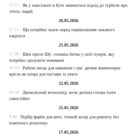
12:57
Як у пансіонаті в Бучі змінюється підхід до турботи про
літніх людей
26.05.2026
17:11
Що потрібно знати перед перевезенням лежачого
пацієнта
25.05.2026
17:58
Шен проти Шу: головна битва у світі пуерів, яку
потрібно зрозуміти новачкові
16:53
Робоче місце для навчання і гри: дитяче компютерне
крісло як опора для постави та уваги
22.05.2026
10:54
Двоколісний велосипед: коли дитина готова їхати
самостійно
21.05.2026
9:40
Підбір фарби для авто: точний колір для ремонту без
помітного різнотону
17.05.2026