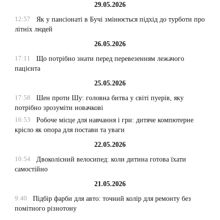
29.05.2026
12:57
Як у пансіонаті в Бучі змінюється підхід до турботи про
літніх людей
26.05.2026
17:11
Що потрібно знати перед перевезенням лежачого
пацієнта
25.05.2026
17:58
Шен проти Шу: головна битва у світі пуерів, яку
потрібно зрозуміти новачкові
16:53
Робоче місце для навчання і гри: дитяче компютерне
крісло як опора для постави та уваги
22.05.2026
10:54
Двоколісний велосипед: коли дитина готова їхати
самостійно
21.05.2026
9:40
Підбір фарби для авто: точний колір для ремонту без
помітного різнотону