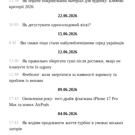
13:59
Як обрати покрівельний матеріал для будинку: ключові
критерії 2026
22.06.2026
10:05
Як дегустувати односолодовий віскі?
15.06.2026
8:41
Які смаки піци стали найулюбленішими серед українців
12.06.2026
13:00
Як правильно зберігати суші після доставки, якщо не
плануєте їсти їх одразу
12:48
Флеболог: коли звертатися за наявності варикозу та
проблем із венами
09.06.2026
17:43
Оновлення року: тест-драйв флагмана iPhone 17 Pro
Max та нових AirPods
04.06.2026
17:41
Як водіям продовжити життя турбіні в умовах міських
заторів