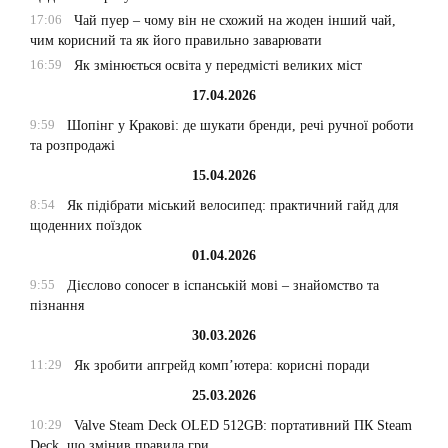
17:06
Чай пуер – чому він не схожий на жоден інший чай,
чим корисний та як його правильно заварювати
16:59
Як змінюється освіта у передмісті великих міст
17.04.2026
9:59
Шопінг у Кракові: де шукати бренди, речі ручної роботи
та розпродажі
15.04.2026
8:54
Як підібрати міський велосипед: практичний гайд для
щоденних поїздок
01.04.2026
9:55
Дієслово conocer в іспанській мові – знайомство та
пізнання
30.03.2026
11:29
Як зробити апгрейд комп’ютера: корисні поради
25.03.2026
10:29
Valve Steam Deck OLED 512GB: портативний ПК Steam
Deck, що змінив правила гри