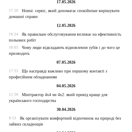
17.05.2026
17:20
Homsi: сервіс, який допомагає спокійніше вирішувати
домашні справи
12.05.2026
16:24
Як правильне обслуговування впливає на ефективність
польових робіт
16:05
Чому люди відкладають відновлення зубів і до чого це
призводить
07.05.2026
17:53
Що насправді важливо при першому контакті з
професійним обладнанням
04.05.2026
11:59
Мінітрактор 4х4 чи 4х2: який привід краще для
українського господарства
30.04.2026
9:53
Як організувати комфортний відпочинок на природі без
зайвих складнощів