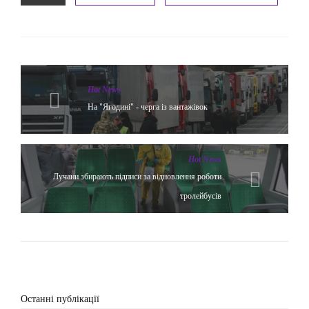
Hot News
На "Ягодині" - черга із вантажівок
Hot News
Лучани збирають підписи за відновлення роботи
тролейбусів
Останні публікації