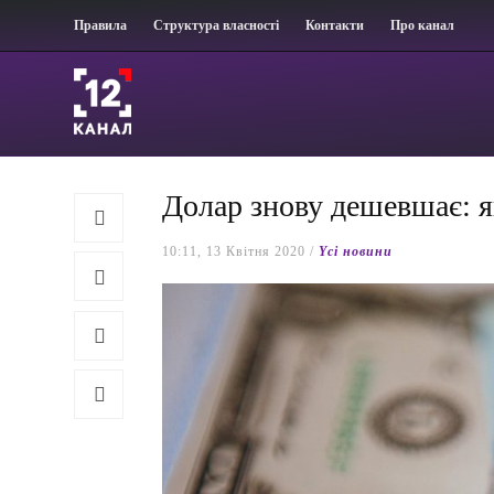
Правила
Структура власності
Контакти
Про канал
Долар знову дешевшає: я
10:11, 13 Квітня 2020 /
Yсі новини