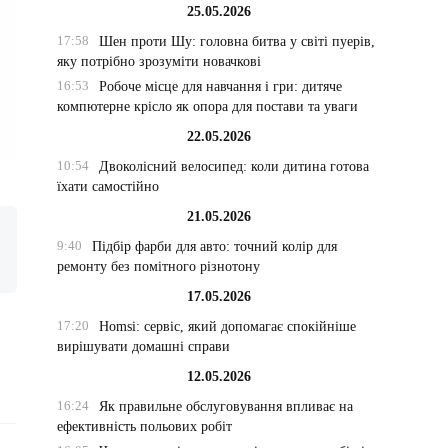
25.05.2026
17:58
Шен проти Шу: головна битва у світі пуерів,
яку потрібно зрозуміти новачкові
16:53
Робоче місце для навчання і гри: дитяче
компютерне крісло як опора для постави та уваги
22.05.2026
10:54
Двоколісний велосипед: коли дитина готова
їхати самостійно
21.05.2026
9:40
Підбір фарби для авто: точний колір для
ремонту без помітного різнотону
17.05.2026
17:20
Homsi: сервіс, який допомагає спокійніше
вирішувати домашні справи
12.05.2026
16:24
Як правильне обслуговування впливає на
ефективність польових робіт