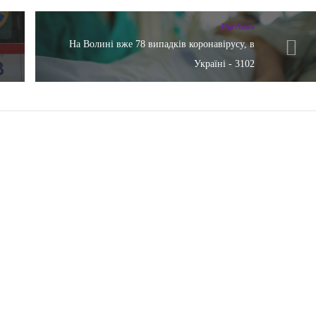
Hot News
На Волині вже 78 випадків коронавірусу, в
Україні - 3102