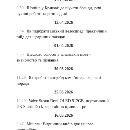
9:59
Шопінг у Кракові: де шукати бренди, речі
ручної роботи та розпродажі
15.04.2026
8:54
Як підібрати міський велосипед: практичний
гайд для щоденних поїздок
01.04.2026
9:55
Дієслово conocer в іспанській мові –
знайомство та пізнання
30.03.2026
11:29
Як зробити апгрейд комп’ютера: корисні
поради
25.03.2026
10:29
Valve Steam Deck OLED 512GB: портативний
ПК Steam Deck, що змінив правила гри
16.03.2026
8:47
Мішлен: Відмінний вибір для вашого
автомобіля