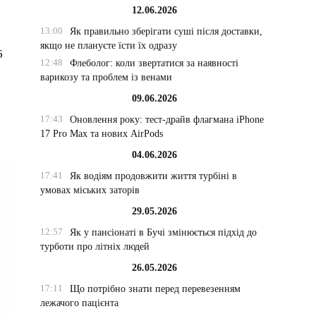
12.06.2026
13:00
Як правильно зберігати суші після доставки,
якщо не плануєте їсти їх одразу
6
12:48
Флеболог: коли звертатися за наявності
варикозу та проблем із венами
09.06.2026
17:43
Оновлення року: тест-драйв флагмана iPhone
17 Pro Max та нових AirPods
04.06.2026
17:41
Як водіям продовжити життя турбіні в
умовах міських заторів
29.05.2026
12:57
Як у пансіонаті в Бучі змінюється підхід до
турботи про літніх людей
26.05.2026
17:11
Що потрібно знати перед перевезенням
лежачого пацієнта