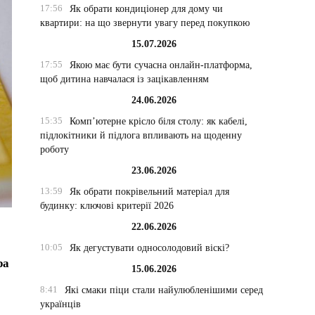
17:56
Як обрати кондиціонер для дому чи
квартири: на що звернути увагу перед покупкою
15.07.2026
17:55
Якою має бути сучасна онлайн-платформа,
щоб дитина навчалася із зацікавленням
24.06.2026
15:35
Комп’ютерне крісло біля столу: як кабелі,
підлокітники й підлога впливають на щоденну
роботу
23.06.2026
13:59
Як обрати покрівельний матеріал для
будинку: ключові критерії 2026
22.06.2026
10:05
Як дегустувати односолодовий віскі?
ра
15.06.2026
8:41
Які смаки піци стали найулюбленішими серед
українців