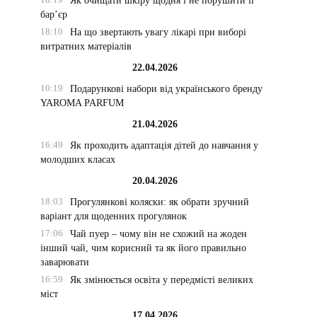
Як очищати шкіру щодня і не порушити її
бар’єр
18:10
На що звертають увагу лікарі при виборі
витратних матеріалів
22.04.2026
10:19
Подарункові набори від українського бренду
YAROMA PARFUM
21.04.2026
16:49
Як проходить адаптація дітей до навчання у
молодших класах
20.04.2026
18:03
Прогулянкові коляски: як обрати зручний
варіант для щоденних прогулянок
17:06
Чай пуер – чому він не схожий на жоден
інший чай, чим корисний та як його правильно
заварювати
16:59
Як змінюється освіта у передмісті великих
міст
17.04.2026