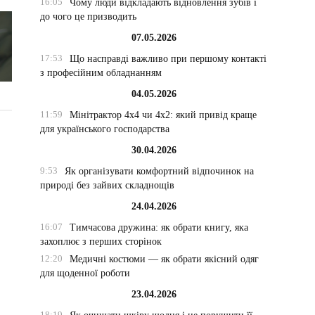
16:05
Чому люди відкладають відновлення зубів і
до чого це призводить
07.05.2026
17:53
Що насправді важливо при першому контакті
з професійним обладнанням
04.05.2026
11:59
Мінітрактор 4х4 чи 4х2: який привід краще
для українського господарства
30.04.2026
9:53
Як організувати комфортний відпочинок на
природі без зайвих складнощів
24.04.2026
16:07
Тимчасова дружина: як обрати книгу, яка
захоплює з перших сторінок
12:20
Медичні костюми — як обрати якісний одяг
для щоденної роботи
23.04.2026
18:19