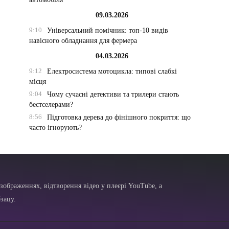
09.03.2026
9:10
Універсальний помічник: топ-10 видів
навісного обладнання для фермера
04.03.2026
9:12
Електросистема мотоцикла: типові слабкі
місця
9:04
Чому сучасні детективи та трилери стають
бестселерами?
8:56
Підготовка дерева до фінішного покриття: що
часто ігнорують?
зображеннях, відтворення відео у плеєрі YouTube, а
зацу.