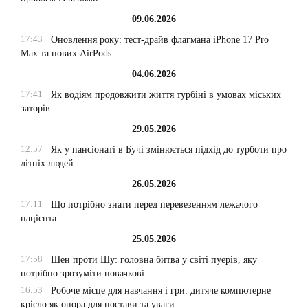
09.06.2026
17:43
Оновлення року: тест-драйв флагмана iPhone 17 Pro
Max та нових AirPods
04.06.2026
17:41
Як водіям продовжити життя турбіні в умовах міських
заторів
29.05.2026
12:57
Як у пансіонаті в Бучі змінюється підхід до турботи про
літніх людей
26.05.2026
17:11
Що потрібно знати перед перевезенням лежачого
пацієнта
25.05.2026
17:58
Шен проти Шу: головна битва у світі пуерів, яку
потрібно зрозуміти новачкові
16:53
Робоче місце для навчання і гри: дитяче компютерне
крісло як опора для постави та уваги