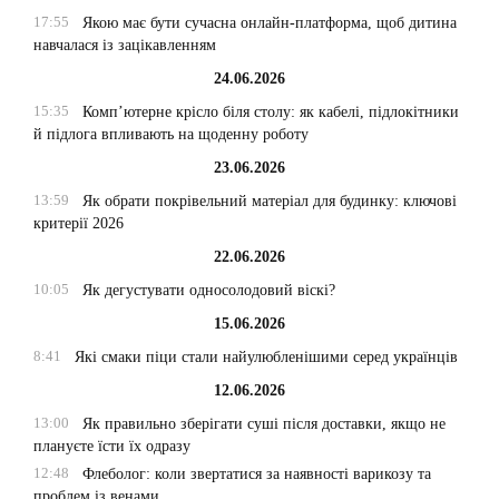
17:55
Якою має бути сучасна онлайн-платформа, щоб дитина
навчалася із зацікавленням
24.06.2026
15:35
Комп’ютерне крісло біля столу: як кабелі, підлокітники
й підлога впливають на щоденну роботу
23.06.2026
13:59
Як обрати покрівельний матеріал для будинку: ключові
критерії 2026
22.06.2026
10:05
Як дегустувати односолодовий віскі?
15.06.2026
8:41
Які смаки піци стали найулюбленішими серед українців
12.06.2026
13:00
Як правильно зберігати суші після доставки, якщо не
плануєте їсти їх одразу
12:48
Флеболог: коли звертатися за наявності варикозу та
проблем із венами