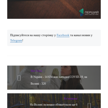
Підписуйтеся на нашу сторінку у
Facebook
та канал новин у
Telegram
!
Hot News
В Україні - 14 634 нові випадки COVID-19, на
Волині - 320
Yсі новини
На Волині лісівники облаштували ще 6