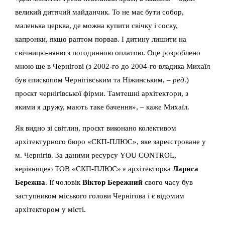
великий дитячий майданчик. То не має бути собор,
маленька церква, де можна купити свічку і соску,
капронки, якщо раптом порвав. І дитину лишити на
свічницю-няню з погодинною оплатою. Оце розроблено
мною ще в Чернігові (з 2002-го до 2004-го владика Михаїл
був єпископом Чернігівським та Ніжинським, –
ред
.)
проєкт чернігівської фірми. Тамтешні архітектори, з
якими я дружу, мають таке бачення», – каже Михаїл.
Як видно зі світлин, проєкт виконано колективом
архітектурного бюро «СКП-ПЛЮС», яке зареєстроване у
м. Чернігів. За даними ресурсу YOU CONTROL,
керівницею ТОВ «СКП-ПЛЮС» є архітекторка
Лариса
Бережна
. Її чоловік
Віктор Бережний
свого часу був
заступником міського голови Чернігова і є відомим
архітектором у місті.