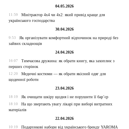
04.05.2026
11:59
Мінітрактор 4х4 чи 4х2: який привід краще для
українського господарства
30.04.2026
9:53
Як організувати комфортний відпочинок на природі без
зайвих складнощів
24.04.2026
16:07
Тимчасова дружина: як обрати книгу, яка захоплює з
перших сторінок
12:20
Медичні костюми — як обрати якісний одяг для
щоденної роботи
23.04.2026
18:19
Як очищати шкіру щодня і не порушити її бар’єр
18:10
На що звертають увагу лікарі при виборі витратних
матеріалів
22.04.2026
10:19
Подарункові набори від українського бренду YAROMA