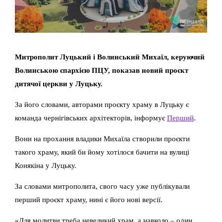
Митрополит Луцький і Волинський Михаїл, керуючий
Волинською єпархією ПЦУ, показав новий проєкт
дитячої церкви у Луцьку.
За його словами, авторами проєкту храму в Луцьку є
команда чернігівських архітекторів, інформує
Перший
.
Вони на прохання владики Михаїла створили проєкти
такого храму, який би йому хотілося бачити на вулиці
Конякіна у Луцьку.
За словами митрополита, свого часу уже публікували
перший проєкт храму, нині є його нові версії.
«Для молитви треба невеликий храм, а навколо – один