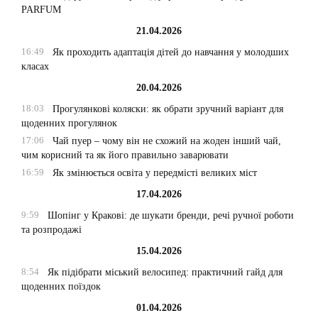
PARFUM
21.04.2026
16:49
Як проходить адаптація дітей до навчання у молодших
класах
20.04.2026
18:03
Прогулянкові коляски: як обрати зручний варіант для
щоденних прогулянок
17:06
Чай пуер – чому він не схожий на жоден інший чай,
чим корисний та як його правильно заварювати
16:59
Як змінюється освіта у передмісті великих міст
17.04.2026
9:59
Шопінг у Кракові: де шукати бренди, речі ручної роботи
та розпродажі
15.04.2026
8:54
Як підібрати міський велосипед: практичний гайд для
щоденних поїздок
01.04.2026