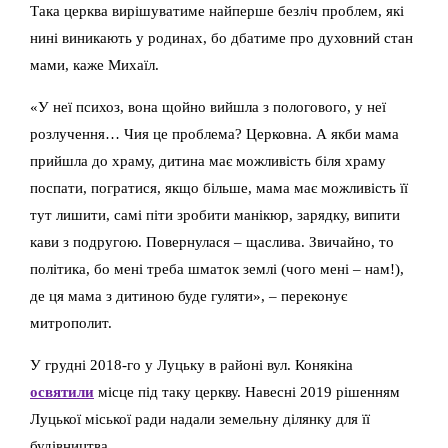
Така церква вирішуватиме найперше безліч проблем, які
нині виникають у родинах, бо дбатиме про духовний стан
мами, каже Михаїл.
«У неї психоз, вона щойно вийшла з пологового, у неї
розлучення… Чия це проблема? Церковна. А якби мама
прийшла до храму, дитина має можливість біля храму
поспати, погратися, якщо більше, мама має можливість її
тут лишити, самі піти зробити манікюр, зарядку, випити
кави з подругою. Повернулася – щаслива. Звичайно, то
політика, бо мені треба шматок землі (чого мені – нам!),
де ця мама з дитиною буде гуляти», – переконує
митрополит.
У грудні 2018-го у Луцьку в районі вул. Конякіна
освятили
місце під таку церкву. Навесні 2019 рішенням
Луцької міської ради надали земельну ділянку для її
будівництва.