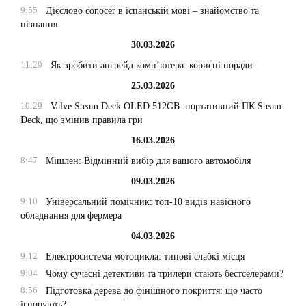
9:55
Дієслово conocer в іспанській мові – знайомство та
пізнання
30.03.2026
11:29
Як зробити апгрейд комп’ютера: корисні поради
25.03.2026
10:29
Valve Steam Deck OLED 512GB: портативний ПК Steam
Deck, що змінив правила гри
16.03.2026
8:47
Мішлен: Відмінний вибір для вашого автомобіля
09.03.2026
9:10
Універсальний помічник: топ-10 видів навісного
обладнання для фермера
04.03.2026
9:12
Електросистема мотоцикла: типові слабкі місця
9:04
Чому сучасні детективи та трилери стають бестселерами?
8:56
Підготовка дерева до фінішного покриття: що часто
ігнорують?