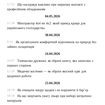
17:53
Що насправді важливо при першому контакті з
професійним обладнанням
04.05.2026
11:59
Мінітрактор 4х4 чи 4х2: який привід краще для
українського господарства
30.04.2026
9:53
Як організувати комфортний відпочинок на природі без
зайвих складнощів
24.04.2026
16:07
Тимчасова дружина: як обрати книгу, яка захоплює з
перших сторінок
12:20
Медичні костюми — як обрати якісний одяг для
щоденної роботи
23.04.2026
18:19
Як очищати шкіру щодня і не порушити її бар’єр
18:10
На що звертають увагу лікарі при виборі витратних
матеріалів