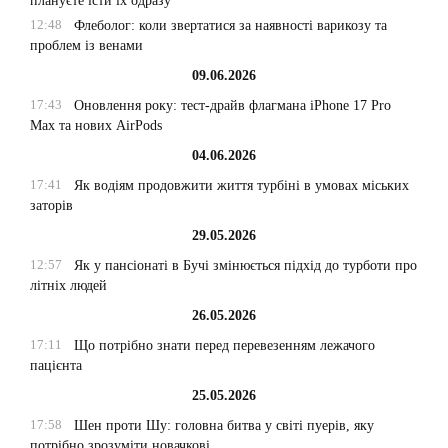
плануєте їсти їх одразу
12:48
Флеболог: коли звертатися за наявності варикозу та
проблем із венами
09.06.2026
17:43
Оновлення року: тест-драйв флагмана iPhone 17 Pro
Max та нових AirPods
04.06.2026
17:41
Як водіям продовжити життя турбіні в умовах міських
заторів
29.05.2026
12:57
Як у пансіонаті в Бучі змінюється підхід до турботи про
літніх людей
26.05.2026
17:11
Що потрібно знати перед перевезенням лежачого
пацієнта
25.05.2026
17:58
Шен проти Шу: головна битва у світі пуерів, яку
потрібно зрозуміти новачкові