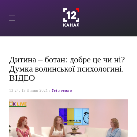
Дитина – ботан: добре це чи ні?
Думка волинської психологині.
ВІДЕО
13:24, 13 Липня 2021 /
Yсі новини