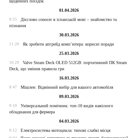
щоденних поїздок
01.04.2026
9:55
Дієслово conocer в іспанській мові – знайомство та
пізнання
30.03.2026
11:29
Як зробити апгрейд комп’ютера: корисні поради
25.03.2026
10:29
Valve Steam Deck OLED 512GB: портативний ПК Steam
Deck, що змінив правила гри
16.03.2026
8:47
Мішлен: Відмінний вибір для вашого автомобіля
09.03.2026
9:10
Універсальний помічник: топ-10 видів навісного
обладнання для фермера
04.03.2026
9:12
Електросистема мотоцикла: типові слабкі місця
9:04