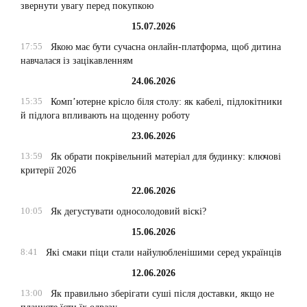
звернути увагу перед покупкою
15.07.2026
17:55
Якою має бути сучасна онлайн-платформа, щоб дитина
навчалася із зацікавленням
24.06.2026
15:35
Комп’ютерне крісло біля столу: як кабелі, підлокітники
й підлога впливають на щоденну роботу
23.06.2026
13:59
Як обрати покрівельний матеріал для будинку: ключові
критерії 2026
22.06.2026
10:05
Як дегустувати односолодовий віскі?
15.06.2026
8:41
Які смаки піци стали найулюбленішими серед українців
12.06.2026
13:00
Як правильно зберігати суші після доставки, якщо не