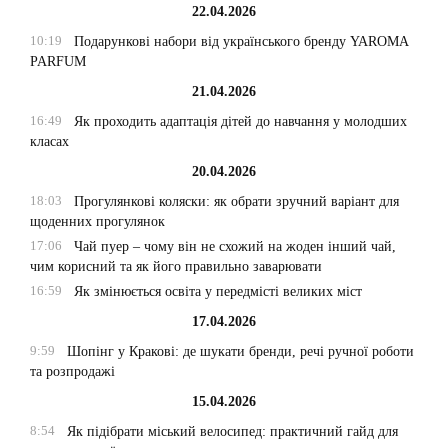
22.04.2026
10:19
Подарункові набори від українського бренду YAROMA
PARFUM
21.04.2026
16:49
Як проходить адаптація дітей до навчання у молодших
класах
20.04.2026
18:03
Прогулянкові коляски: як обрати зручний варіант для
щоденних прогулянок
17:06
Чай пуер – чому він не схожий на жоден інший чай,
чим корисний та як його правильно заварювати
16:59
Як змінюється освіта у передмісті великих міст
17.04.2026
9:59
Шопінг у Кракові: де шукати бренди, речі ручної роботи
та розпродажі
15.04.2026
8:54
Як підібрати міський велосипед: практичний гайд для