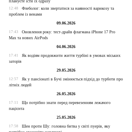
плануєте їсти їх одразу
12:48
Флеболог: коли звертатися за наявності варикозу та
проблем із венами
09.06.2026
17:43
Оновлення року: тест-драйв флагмана iPhone 17 Pro
Max та нових AirPods
04.06.2026
17:41
Як водіям продовжити життя турбіні в умовах міських
заторів
29.05.2026
12:57
Як у пансіонаті в Бучі змінюється підхід до турботи про
літніх людей
26.05.2026
17:11
Що потрібно знати перед перевезенням лежачого
пацієнта
25.05.2026
17:58
Шен проти Шу: головна битва у світі пуерів, яку