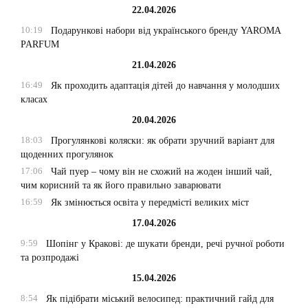
22.04.2026
10:19
Подарункові набори від українського бренду YAROMA
PARFUM
21.04.2026
16:49
Як проходить адаптація дітей до навчання у молодших
класах
20.04.2026
18:03
Прогулянкові коляски: як обрати зручний варіант для
щоденних прогулянок
17:06
Чай пуер – чому він не схожий на жоден інший чай,
чим корисний та як його правильно заварювати
16:59
Як змінюється освіта у передмісті великих міст
17.04.2026
9:59
Шопінг у Кракові: де шукати бренди, речі ручної роботи
та розпродажі
15.04.2026
8:54
Як підібрати міський велосипед: практичний гайд для