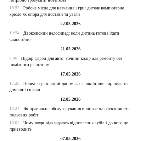
потрібно зрозуміти новачкові
16:53
Робоче місце для навчання і гри: дитяче компютерне
крісло як опора для постави та уваги
22.05.2026
10:54
Двоколісний велосипед: коли дитина готова їхати
самостійно
21.05.2026
9:40
Підбір фарби для авто: точний колір для ремонту без
помітного різнотону
17.05.2026
17:20
Homsi: сервіс, який допомагає спокійніше вирішувати
домашні справи
12.05.2026
16:24
Як правильне обслуговування впливає на ефективність
польових робіт
16:05
Чому люди відкладають відновлення зубів і до чого це
призводить
07.05.2026