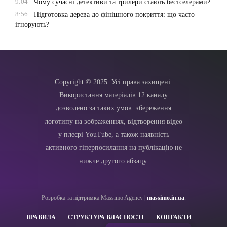
9:04
Чому сучасні детективи та трилери стають бестселерами?
8:56
Підготовка дерева до фінішного покриття: що часто
ігнорують?
Copyright © 2025. Усі права захищені.
Використання матеріалів 12 каналу
дозволено за таких умов: збереження
логотипу на зображеннях, відтворення відео
у плеєрі YouTube, а також наявність
активного гіперпосилання на публікацію не
нижче другого абзацу.
Розробка та підтримка Massimo Agency |
massimo.in.ua
.
ПРАВИЛА
СТРУКТУРА ВЛАСНОСТІ
КОНТАКТИ