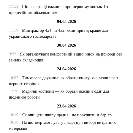
17:53
Що насправді важливо при першому контакті з
професійним обладнанням
04.05.2026
11:59
Мінітрактор 4х4 чи 4х2: який привід краще для
українського господарства
30.04.2026
9:53
Як організувати комфортний відпочинок на природі без
зайвих складнощів
24.04.2026
16:07
Тимчасова дружина: як обрати книгу, яка захоплює з
перших сторінок
12:20
Медичні костюми — як обрати якісний одяг для
щоденної роботи
23.04.2026
18:19
Як очищати шкіру щодня і не порушити її бар’єр
18:10
На що звертають увагу лікарі при виборі витратних
матеріалів