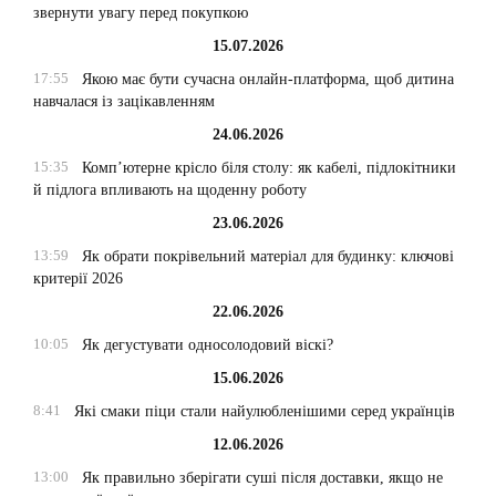
звернути увагу перед покупкою
15.07.2026
17:55
Якою має бути сучасна онлайн-платформа, щоб дитина
навчалася із зацікавленням
24.06.2026
15:35
Комп’ютерне крісло біля столу: як кабелі, підлокітники
й підлога впливають на щоденну роботу
23.06.2026
13:59
Як обрати покрівельний матеріал для будинку: ключові
критерії 2026
22.06.2026
10:05
Як дегустувати односолодовий віскі?
15.06.2026
8:41
Які смаки піци стали найулюбленішими серед українців
12.06.2026
13:00
Як правильно зберігати суші після доставки, якщо не