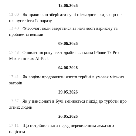
12.06.2026
13:00
Як правильно зберігати суші після доставки, якщо не
плануєте їсти їх одразу
12:48
Флеболог: коли звертатися за наявності варикозу та
проблем із венами
09.06.2026
17:43
Оновлення року: тест-драйв флагмана iPhone 17 Pro
Max та нових AirPods
04.06.2026
17:41
Як водіям продовжити життя турбіні в умовах міських
заторів
29.05.2026
12:57
Як у пансіонаті в Бучі змінюється підхід до турботи про
літніх людей
26.05.2026
17:11
Що потрібно знати перед перевезенням лежачого
пацієнта