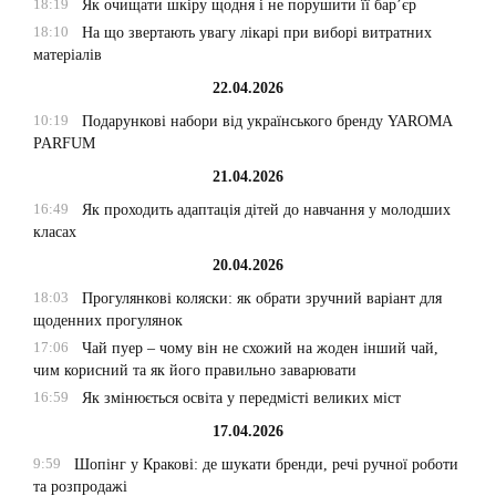
18:19
Як очищати шкіру щодня і не порушити її бар’єр
18:10
На що звертають увагу лікарі при виборі витратних
матеріалів
22.04.2026
10:19
Подарункові набори від українського бренду YAROMA
PARFUM
21.04.2026
16:49
Як проходить адаптація дітей до навчання у молодших
класах
20.04.2026
18:03
Прогулянкові коляски: як обрати зручний варіант для
щоденних прогулянок
17:06
Чай пуер – чому він не схожий на жоден інший чай,
чим корисний та як його правильно заварювати
16:59
Як змінюється освіта у передмісті великих міст
17.04.2026
9:59
Шопінг у Кракові: де шукати бренди, речі ручної роботи
та розпродажі