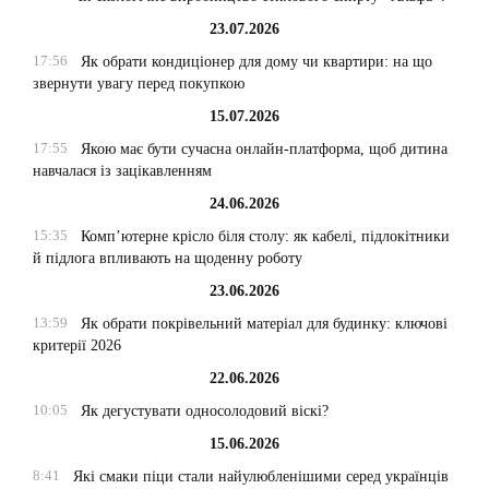
23.07.2026
17:56
Як обрати кондиціонер для дому чи квартири: на що
звернути увагу перед покупкою
15.07.2026
17:55
Якою має бути сучасна онлайн-платформа, щоб дитина
навчалася із зацікавленням
24.06.2026
15:35
Комп’ютерне крісло біля столу: як кабелі, підлокітники
й підлога впливають на щоденну роботу
23.06.2026
13:59
Як обрати покрівельний матеріал для будинку: ключові
критерії 2026
22.06.2026
10:05
Як дегустувати односолодовий віскі?
15.06.2026
8:41
Які смаки піци стали найулюбленішими серед українців