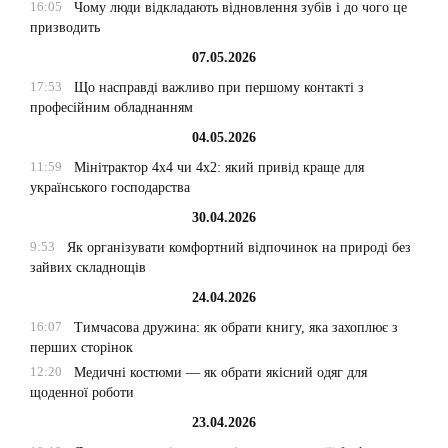
16:05
Чому люди відкладають відновлення зубів і до чого це
призводить
07.05.2026
17:53
Що насправді важливо при першому контакті з
професійним обладнанням
04.05.2026
11:59
Мінітрактор 4х4 чи 4х2: який привід краще для
українського господарства
30.04.2026
9:53
Як організувати комфортний відпочинок на природі без
зайвих складнощів
24.04.2026
16:07
Тимчасова дружина: як обрати книгу, яка захоплює з
перших сторінок
12:20
Медичні костюми — як обрати якісний одяг для
щоденної роботи
23.04.2026