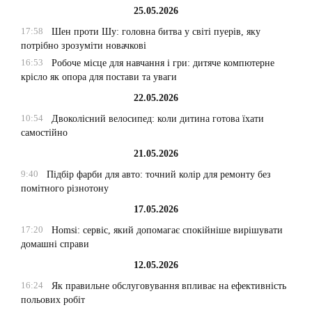
25.05.2026
17:58
Шен проти Шу: головна битва у світі пуерів, яку
потрібно зрозуміти новачкові
16:53
Робоче місце для навчання і гри: дитяче компютерне
крісло як опора для постави та уваги
22.05.2026
10:54
Двоколісний велосипед: коли дитина готова їхати
самостійно
21.05.2026
9:40
Підбір фарби для авто: точний колір для ремонту без
помітного різнотону
17.05.2026
17:20
Homsi: сервіс, який допомагає спокійніше вирішувати
домашні справи
12.05.2026
16:24
Як правильне обслуговування впливає на ефективність
польових робіт