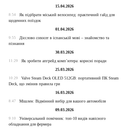
15.04.2026
8:54
Як підібрати міський велосипед: практичний гайд для
щоденних поїздок
01.04.2026
9:55
Дієслово conocer в іспанській мові – знайомство та
пізнання
30.03.2026
11:29
Як зробити апгрейд комп’ютера: корисні поради
25.03.2026
10:29
Valve Steam Deck OLED 512GB: портативний ПК Steam
Deck, що змінив правила гри
16.03.2026
8:47
Мішлен: Відмінний вибір для вашого автомобіля
09.03.2026
9:10
Універсальний помічник: топ-10 видів навісного
обладнання для фермера