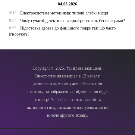
04.03.2026
9:12
Електросистема мотоцикла: типові слабкі місця
9:04
Чому сучасні детективи та трилери стають бестселерами?
8:56
Підготовка дерева до фінішного покриття: що часто
ігнорують?
Copyright © 2025. Усі права захищені.
Використання матеріалів 12 каналу
дозволено за таких умов: збереження
логотипу на зображеннях, відтворення відео
у плеєрі YouTube, а також наявність
активного гіперпосилання на публікацію не
нижче другого абзацу.