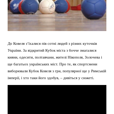
До Ковеля з’їхалися пів сотні людей з різних куточків
України. За відкритий Кубок міста з бочче змагалися
кияни, одесити, полтавчани, жителі Нікополя, Золочева і
ще багатьох українських міст. Про те, як спортсмени
виборювали Кубок Ковеля з гри, популярної ще у Римській
імперії, і хто таки його здобув, – дивіться у сюжеті.