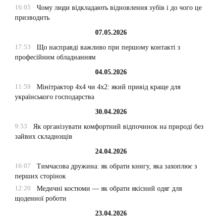
16:05
Чому люди відкладають відновлення зубів і до чого це
призводить
07.05.2026
17:53
Що насправді важливо при першому контакті з
професійним обладнанням
04.05.2026
11:59
Мінітрактор 4х4 чи 4х2: який привід краще для
українського господарства
30.04.2026
9:53
Як організувати комфортний відпочинок на природі без
зайвих складнощів
24.04.2026
16:07
Тимчасова дружина: як обрати книгу, яка захоплює з
перших сторінок
12:20
Медичні костюми — як обрати якісний одяг для
щоденної роботи
23.04.2026