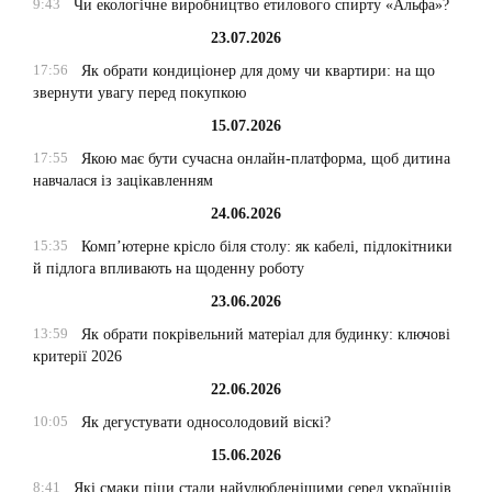
9:43
Чи екологічне виробництво етилового спирту «Альфа»?
23.07.2026
17:56
Як обрати кондиціонер для дому чи квартири: на що
звернути увагу перед покупкою
15.07.2026
17:55
Якою має бути сучасна онлайн-платформа, щоб дитина
навчалася із зацікавленням
24.06.2026
15:35
Комп’ютерне крісло біля столу: як кабелі, підлокітники
й підлога впливають на щоденну роботу
23.06.2026
13:59
Як обрати покрівельний матеріал для будинку: ключові
критерії 2026
22.06.2026
10:05
Як дегустувати односолодовий віскі?
15.06.2026
8:41
Які смаки піци стали найулюбленішими серед українців