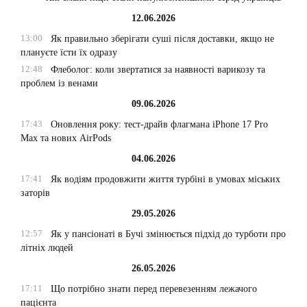
12.06.2026
13:00
Як правильно зберігати суші після доставки, якщо не
плануєте їсти їх одразу
12:48
Флеболог: коли звертатися за наявності варикозу та
проблем із венами
09.06.2026
17:43
Оновлення року: тест-драйв флагмана iPhone 17 Pro
Max та нових AirPods
04.06.2026
17:41
Як водіям продовжити життя турбіні в умовах міських
заторів
29.05.2026
12:57
Як у пансіонаті в Бучі змінюється підхід до турботи про
літніх людей
26.05.2026
17:11
Що потрібно знати перед перевезенням лежачого
пацієнта