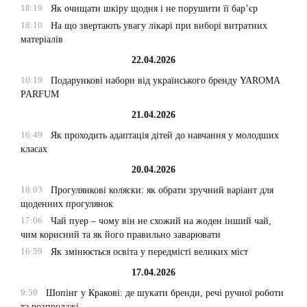
18:19
Як очищати шкіру щодня і не порушити її бар’єр
18:10
На що звертають увагу лікарі при виборі витратних
матеріалів
22.04.2026
10:19
Подарункові набори від українського бренду YAROMA
PARFUM
21.04.2026
16:49
Як проходить адаптація дітей до навчання у молодших
класах
20.04.2026
18:03
Прогулянкові коляски: як обрати зручний варіант для
щоденних прогулянок
17:06
Чай пуер – чому він не схожий на жоден інший чай,
чим корисний та як його правильно заварювати
16:59
Як змінюється освіта у передмісті великих міст
17.04.2026
9:59
Шопінг у Кракові: де шукати бренди, речі ручної роботи
та розпродажі