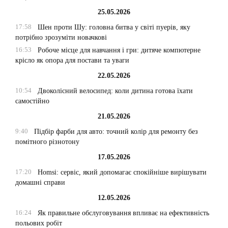
25.05.2026
17:58
Шен проти Шу: головна битва у світі пуерів, яку
потрібно зрозуміти новачкові
16:53
Робоче місце для навчання і гри: дитяче компютерне
крісло як опора для постави та уваги
22.05.2026
10:54
Двоколісний велосипед: коли дитина готова їхати
самостійно
21.05.2026
9:40
Підбір фарби для авто: точний колір для ремонту без
помітного різнотону
17.05.2026
17:20
Homsi: сервіс, який допомагає спокійніше вирішувати
домашні справи
12.05.2026
16:24
Як правильне обслуговування впливає на ефективність
польових робіт