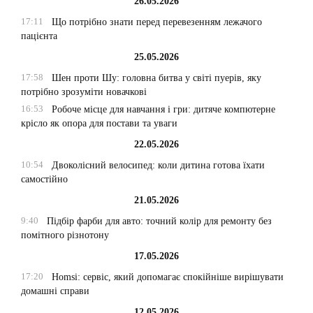
26.05.2026
17:11
Що потрібно знати перед перевезенням лежачого
пацієнта
25.05.2026
17:58
Шен проти Шу: головна битва у світі пуерів, яку
потрібно зрозуміти новачкові
16:53
Робоче місце для навчання і гри: дитяче компютерне
крісло як опора для постави та уваги
22.05.2026
10:54
Двоколісний велосипед: коли дитина готова їхати
самостійно
21.05.2026
9:40
Підбір фарби для авто: точний колір для ремонту без
помітного різнотону
17.05.2026
17:20
Homsi: сервіс, який допомагає спокійніше вирішувати
домашні справи
12.05.2026