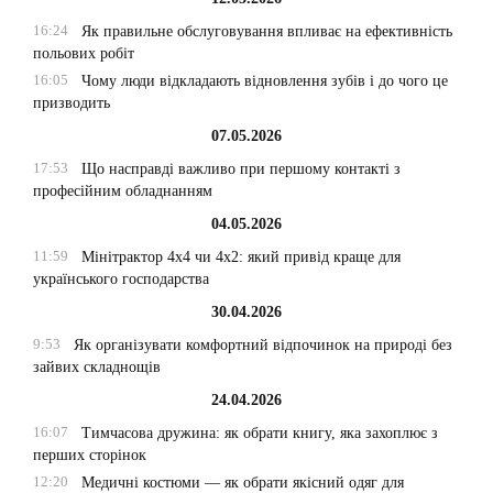
16:24
Як правильне обслуговування впливає на ефективність
польових робіт
16:05
Чому люди відкладають відновлення зубів і до чого це
призводить
07.05.2026
17:53
Що насправді важливо при першому контакті з
професійним обладнанням
04.05.2026
11:59
Мінітрактор 4х4 чи 4х2: який привід краще для
українського господарства
30.04.2026
9:53
Як організувати комфортний відпочинок на природі без
зайвих складнощів
24.04.2026
16:07
Тимчасова дружина: як обрати книгу, яка захоплює з
перших сторінок
12:20
Медичні костюми — як обрати якісний одяг для