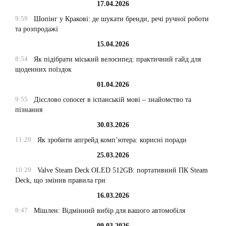
17.04.2026
9:59
Шопінг у Кракові: де шукати бренди, речі ручної роботи
та розпродажі
15.04.2026
8:54
Як підібрати міський велосипед: практичний гайд для
щоденних поїздок
01.04.2026
9:55
Дієслово conocer в іспанській мові – знайомство та
пізнання
30.03.2026
11:29
Як зробити апгрейд комп’ютера: корисні поради
25.03.2026
10:29
Valve Steam Deck OLED 512GB: портативний ПК Steam
Deck, що змінив правила гри
16.03.2026
8:47
Мішлен: Відмінний вибір для вашого автомобіля
09.03.2026