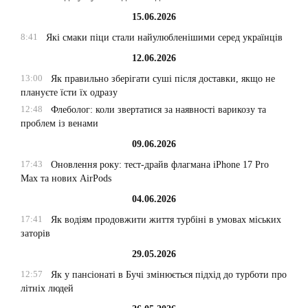
15.06.2026
8:41
Які смаки піци стали найулюбленішими серед українців
12.06.2026
13:00
Як правильно зберігати суші після доставки, якщо не
плануєте їсти їх одразу
12:48
Флеболог: коли звертатися за наявності варикозу та
проблем із венами
09.06.2026
17:43
Оновлення року: тест-драйв флагмана iPhone 17 Pro
Max та нових AirPods
04.06.2026
17:41
Як водіям продовжити життя турбіні в умовах міських
заторів
29.05.2026
12:57
Як у пансіонаті в Бучі змінюється підхід до турботи про
літніх людей