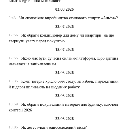
запас ходу та нові можливості
03.08.2026
9:43
Чи екологічне виробництво етилового спирту «Альфа»?
23.07.2026
17:56
Як обрати кондиціонер для дому чи квартири: на що
звернути увагу перед покупкою
15.07.2026
17:55
Якою має бути сучасна онлайн-платформа, щоб дитина
навчалася із зацікавленням
24.06.2026
15:35
Комп’ютерне крісло біля столу: як кабелі, підлокітники
й підлога впливають на щоденну роботу
23.06.2026
13:59
Як обрати покрівельний матеріал для будинку: ключові
критерії 2026
22.06.2026
10:05
Як дегустувати односолодовий віскі?