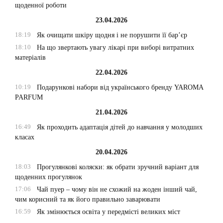
щоденної роботи
23.04.2026
18:19
Як очищати шкіру щодня і не порушити її бар’єр
18:10
На що звертають увагу лікарі при виборі витратних
матеріалів
22.04.2026
10:19
Подарункові набори від українського бренду YAROMA
PARFUM
21.04.2026
16:49
Як проходить адаптація дітей до навчання у молодших
класах
20.04.2026
18:03
Прогулянкові коляски: як обрати зручний варіант для
щоденних прогулянок
17:06
Чай пуер – чому він не схожий на жоден інший чай,
чим корисний та як його правильно заварювати
16:59
Як змінюється освіта у передмісті великих міст