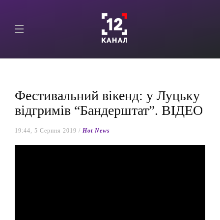
Фестивальний вікенд: у Луцьку
відгримів “Бандерштат”. ВІДЕО
19:44, 5 Серпня 2019 /
Hot News