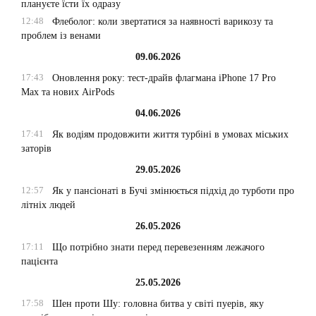
плануєте їсти їх одразу
12:48
Флеболог: коли звертатися за наявності варикозу та
проблем із венами
09.06.2026
17:43
Оновлення року: тест-драйв флагмана iPhone 17 Pro
Max та нових AirPods
04.06.2026
17:41
Як водіям продовжити життя турбіні в умовах міських
заторів
29.05.2026
12:57
Як у пансіонаті в Бучі змінюється підхід до турботи про
літніх людей
26.05.2026
17:11
Що потрібно знати перед перевезенням лежачого
пацієнта
25.05.2026
17:58
Шен проти Шу: головна битва у світі пуерів, яку