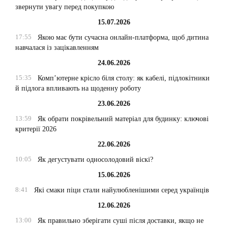
звернути увагу перед покупкою
15.07.2026
17:55
Якою має бути сучасна онлайн-платформа, щоб дитина
навчалася із зацікавленням
24.06.2026
15:35
Комп’ютерне крісло біля столу: як кабелі, підлокітники
й підлога впливають на щоденну роботу
23.06.2026
13:59
Як обрати покрівельний матеріал для будинку: ключові
критерії 2026
22.06.2026
10:05
Як дегустувати односолодовий віскі?
15.06.2026
8:41
Які смаки піци стали найулюбленішими серед українців
12.06.2026
13:00
Як правильно зберігати суші після доставки, якщо не