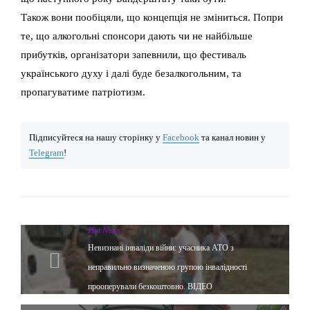
Також вони пообіцяли, що концепція не зміниться. Попри
те, що алкогольні спонсори дають чи не найбільше
прибутків, організатори запевнили, що фестиваль
українського духу і далі буде безалкогольним, та
пропагуватиме патріотизм.
Підписуйтеся на нашу сторінку у
Facebook
та канал новин у
Telegram
!
Hot News
Невизнані інваліди війни: учасника АТО з
неправильно визначеною групою інвалідності
прооперували безкоштовно. ВІДЕО