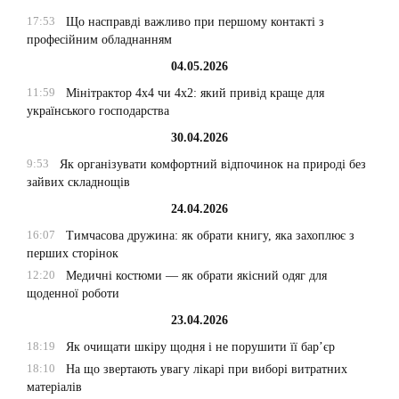
17:53
Що насправді важливо при першому контакті з
професійним обладнанням
04.05.2026
11:59
Мінітрактор 4х4 чи 4х2: який привід краще для
українського господарства
30.04.2026
9:53
Як організувати комфортний відпочинок на природі без
зайвих складнощів
24.04.2026
16:07
Тимчасова дружина: як обрати книгу, яка захоплює з
перших сторінок
12:20
Медичні костюми — як обрати якісний одяг для
щоденної роботи
23.04.2026
18:19
Як очищати шкіру щодня і не порушити її бар’єр
18:10
На що звертають увагу лікарі при виборі витратних
матеріалів