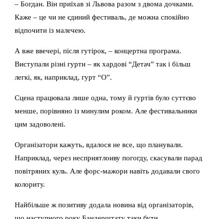
– Богдан. Він приїхав зі Львова разом з двома дочками.
Каже – це чи не єдиний фестиваль, де можна спокійно
відпочити із малечею.
А вже ввечері, після гутірок, – концертна програма.
Виступали різні гурти – як хардові “Детач” так і більш
легкі, як, наприклад, гурт “О”.
Сцена працювала лише одна, тому й гуртів було суттєво
менше, порівняно із минулим роком. Але фестивальники
цим задоволені.
Організатори кажуть, вдалося не все, що планували.
Наприклад, через несприятлоиву погогду, скасували парад
повітряних куль. Але форс-мажори навіть додавали свого
колориту.
Найбільше ж позитиву додала новина від організаторів,
що наступного року Бандерштату таки бути.