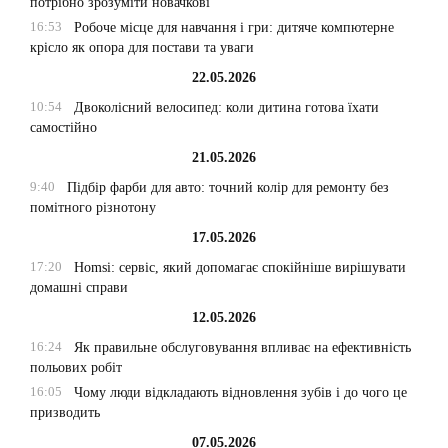
потрібно зрозуміти новачкові
16:53
Робоче місце для навчання і гри: дитяче компютерне
крісло як опора для постави та уваги
22.05.2026
10:54
Двоколісний велосипед: коли дитина готова їхати
самостійно
21.05.2026
9:40
Підбір фарби для авто: точний колір для ремонту без
помітного різнотону
17.05.2026
17:20
Homsi: сервіс, який допомагає спокійніше вирішувати
домашні справи
12.05.2026
16:24
Як правильне обслуговування впливає на ефективність
польових робіт
16:05
Чому люди відкладають відновлення зубів і до чого це
призводить
07.05.2026