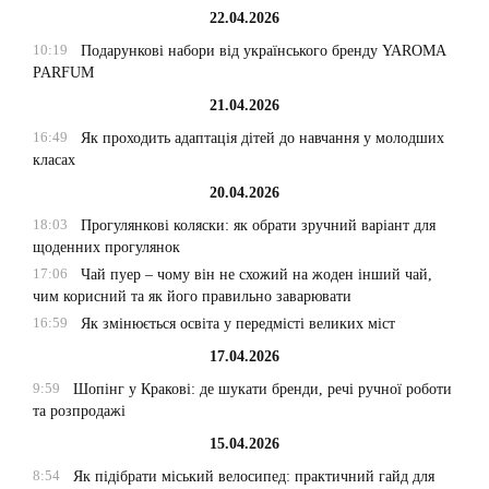
22.04.2026
10:19
Подарункові набори від українського бренду YAROMA
PARFUM
21.04.2026
16:49
Як проходить адаптація дітей до навчання у молодших
класах
20.04.2026
18:03
Прогулянкові коляски: як обрати зручний варіант для
щоденних прогулянок
17:06
Чай пуер – чому він не схожий на жоден інший чай,
чим корисний та як його правильно заварювати
16:59
Як змінюється освіта у передмісті великих міст
17.04.2026
9:59
Шопінг у Кракові: де шукати бренди, речі ручної роботи
та розпродажі
15.04.2026
8:54
Як підібрати міський велосипед: практичний гайд для