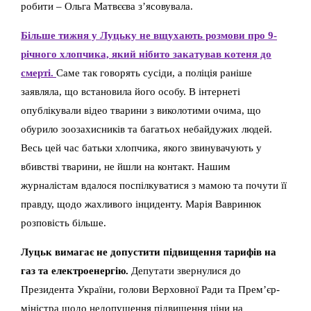
робити – Ольга Матвєєва з’ясовувала.
Більше тижня у Луцьку не вщухають розмови про 9-
річного хлопчика, який нібито закатував котеня до
смерті.
Саме так говорять сусіди, а поліція раніше
заявляла, що встановила його особу. В інтернеті
опублікували відео тварини з виколотими очима, що
обурило зоозахисників та багатьох небайдужих людей.
Весь цей час батьки хлопчика, якого звинувачують у
вбивстві тварини, не йшли на контакт. Нашим
журналістам вдалося поспілкуватися з мамою та почути її
правду, щодо жахливого інциденту. Марія Вавринюк
розповість більше.
Луцьк вимагає не допустити підвищення тарифів на
газ та електроенергію.
Депутати звернулися до
Президента України, голови Верховної Ради та Прем’єр-
міністра щодо недопущення підвищення ціни на