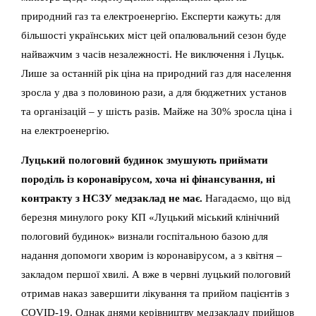
природний газ та електроенергію. Експерти кажуть: для
більшості українських міст цей опалювальний сезон буде
найважчим з часів незалежності. Не виключення і Луцьк.
Лише за останній рік ціна на природний газ для населення
зросла у два з половиною рази, а для бюджетних установ
та організацій – у шість разів. Майже на 30% зросла ціна і
на електроенергію.
Луцький пологовий будинок змушують приймати
породіль із коронавірусом, хоча ні фінансування, ні
контракту з НСЗУ медзаклад не має.
Нагадаємо, що від
березня минулого року КП «Луцький міський клінічний
пологовий будинок» визнали госпітальною базою для
надання допомоги хворим із коронавірусом, а з квітня –
закладом першої хвилі. А вже в червні луцький пологовий
отримав наказ завершити лікування та прийом пацієнтів з
COVID-19. Однак днями керівництву медзакладу прийшов