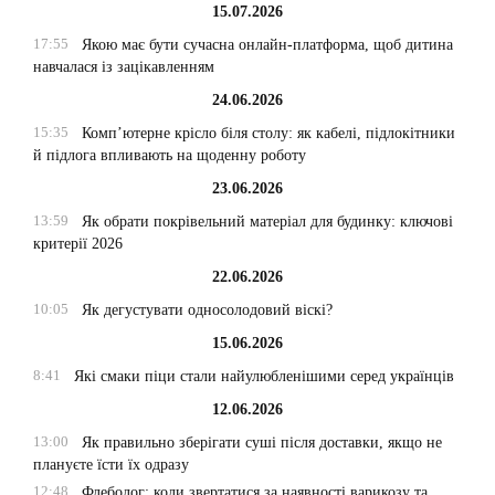
15.07.2026
17:55
Якою має бути сучасна онлайн-платформа, щоб дитина
навчалася із зацікавленням
24.06.2026
15:35
Комп’ютерне крісло біля столу: як кабелі, підлокітники
й підлога впливають на щоденну роботу
23.06.2026
13:59
Як обрати покрівельний матеріал для будинку: ключові
критерії 2026
22.06.2026
10:05
Як дегустувати односолодовий віскі?
15.06.2026
8:41
Які смаки піци стали найулюбленішими серед українців
12.06.2026
13:00
Як правильно зберігати суші після доставки, якщо не
плануєте їсти їх одразу
12:48
Флеболог: коли звертатися за наявності варикозу та