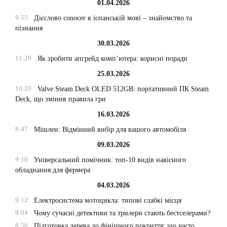
01.04.2026
9:55
Дієслово conocer в іспанській мові – знайомство та
пізнання
30.03.2026
11:29
Як зробити апгрейд комп’ютера: корисні поради
25.03.2026
10:29
Valve Steam Deck OLED 512GB: портативний ПК Steam
Deck, що змінив правила гри
16.03.2026
8:47
Мішлен: Відмінний вибір для вашого автомобіля
09.03.2026
9:10
Універсальний помічник: топ-10 видів навісного
обладнання для фермера
04.03.2026
9:12
Електросистема мотоцикла: типові слабкі місця
9:04
Чому сучасні детективи та трилери стають бестселерами?
8:56
Підготовка дерева до фінішного покриття: що часто