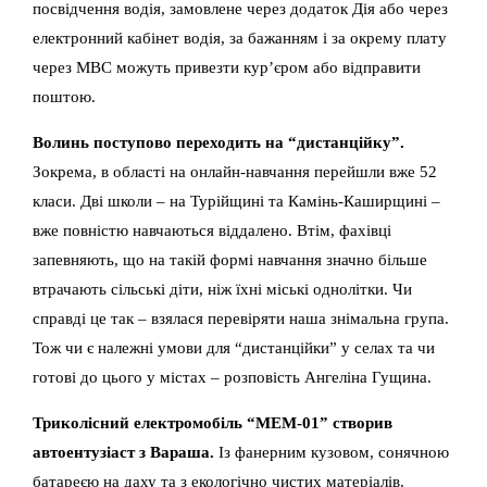
посвідчення водія, замовлене через додаток Дія або через
електронний кабінет водія, за бажанням і за окрему плату
через МВС можуть привезти кур’єром або відправити
поштою.
Волинь поступово переходить на “дистанційку”.
Зокрема, в області на онлайн-навчання перейшли вже 52
класи. Дві школи – на Турійщині та Камінь-Каширщині –
вже повністю навчаються віддалено. Втім, фахівці
запевняють, що на такій формі навчання значно більше
втрачають сільські діти, ніж їхні міські однолітки. Чи
справді це так – взялася перевіряти наша знімальна група.
Тож чи є належні умови для “дистанційки” у селах та чи
готові до цього у містах – розповість Ангеліна Гущина.
Триколісний електромобіль “МЕМ-01” створив
автоентузіаст з Вараша.
Із фанерним кузовом, сонячною
батареєю на даху та з екологічно чистих матеріалів.