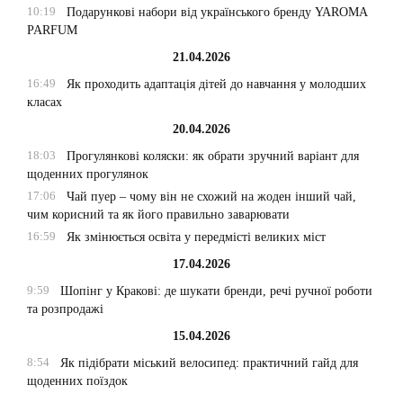
10:19
Подарункові набори від українського бренду YAROMA
PARFUM
21.04.2026
16:49
Як проходить адаптація дітей до навчання у молодших
класах
20.04.2026
18:03
Прогулянкові коляски: як обрати зручний варіант для
щоденних прогулянок
17:06
Чай пуер – чому він не схожий на жоден інший чай,
чим корисний та як його правильно заварювати
16:59
Як змінюється освіта у передмісті великих міст
17.04.2026
9:59
Шопінг у Кракові: де шукати бренди, речі ручної роботи
та розпродажі
15.04.2026
8:54
Як підібрати міський велосипед: практичний гайд для
щоденних поїздок