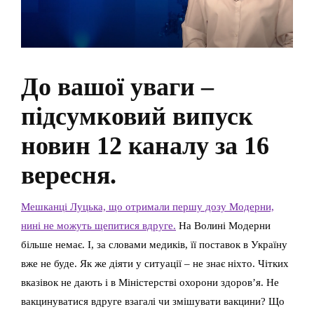
До вашої уваги –
підсумковий випуск
новин 12 каналу за 16
вересня.
Мешканці Луцька, що отримали першу дозу Модерни,
нині не можуть щепитися вдруге.
На Волині Модерни
більше немає. І, за словами медиків, її поставок в Україну
вже не буде. Як же діяти у ситуації – не знає ніхто. Чітких
вказівок не дають і в Міністерстві охорони здоров’я. Не
вакцинуватися вдруге взагалі чи змішувати вакцини? Що