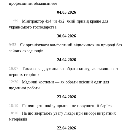
професійним обладнанням
04.05.2026
11:59
Мінітрактор 4х4 чи 4х2: який привід краще для
українського господарства
30.04.2026
9:53
Як організувати комфортний відпочинок на природі без
зайвих складнощів
24.04.2026
16:07
Тимчасова дружина: як обрати книгу, яка захоплює з
перших сторінок
12:20
Медичні костюми — як обрати якісний одяг для
щоденної роботи
23.04.2026
18:19
Як очищати шкіру щодня і не порушити її бар’єр
18:10
На що звертають увагу лікарі при виборі витратних
матеріалів
22.04.2026