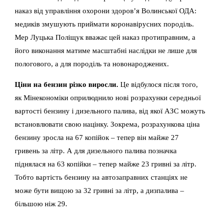
наказ від управління охорони здоров’я Волинської ОДА:
медиків змушують приймати коронавірусних породіль.
Мер Луцька Поліщук вважає цей наказ протиправним, а
його виконання матиме масштабні наслідки не лише для
пологового, а для породіль та новонароджених.
Ціни на бензин різко виросли.
Це відбулося після того,
як Мінекономіки оприлюднило нові розрахунки середньої
вартості бензину і дизельного палива, від якої АЗС можуть
встановлювати свою націнку. Зокрема, розрахункова ціна
бензину зросла на 67 копійок – тепер він майже 27
гривень за літр. А для дизельного палива позначка
піднялася на 63 копійки – тепер майже 23 гривні за літр.
Тобто вартість бензину на автозаправних станціях не
може бути вищою за 32 гривні за літр, а дизпалива –
більшою ніж 29.