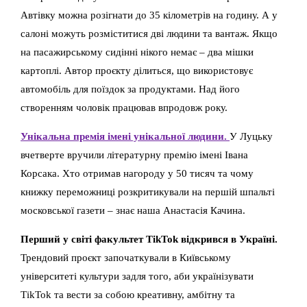
Автівку можна розігнати до 35 кілометрів на годину. А у
салоні можуть розміститися дві людини та вантаж. Якщо
на пасажирському сидінні нікого немає – два мішки
картоплі. Автор проєкту ділиться, що використовує
автомобіль для поїздок за продуктами. Над його
створенням чоловік працював впродовж року.
Унікальна премія імені унікальної людини.
У Луцьку
вчетверте вручили літературну премію імені Івана
Корсака. Хто отримав нагороду у 50 тисяч та чому
книжку переможниці розкритикували на першій шпальті
московської газети – знає наша Анастасія Качина.
Перший у світі факультет ТikТоk відкрився в Україні.
Трендовий проєкт започаткували в Київському
університеті культури задля того, аби українізувати
ТikТоk та вести за собою креативну, амбітну та