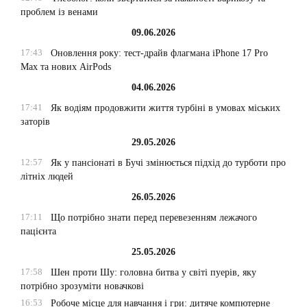
проблем із венами
09.06.2026
17:43
Оновлення року: тест-драйв флагмана iPhone 17 Pro
Max та нових AirPods
04.06.2026
17:41
Як водіям продовжити життя турбіні в умовах міських
заторів
29.05.2026
12:57
Як у пансіонаті в Бучі змінюється підхід до турботи про
літніх людей
26.05.2026
17:11
Що потрібно знати перед перевезенням лежачого
пацієнта
25.05.2026
17:58
Шен проти Шу: головна битва у світі пуерів, яку
потрібно зрозуміти новачкові
16:53
Робоче місце для навчання і гри: дитяче компютерне