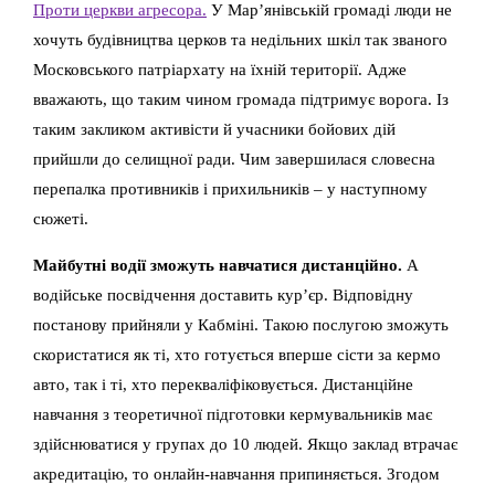
Проти церкви агресора.
У Мар’янівській громаді люди не
хочуть будівництва церков та недільних шкіл так званого
Московського патріархату на їхній території. Адже
вважають, що таким чином громада підтримує ворога. Із
таким закликом активісти й учасники бойових дій
прийшли до селищної ради. Чим завершилася словесна
перепалка противників і прихильників – у наступному
сюжеті.
Майбутні водії зможуть навчатися дистанційно.
А
водійське посвідчення доставить кур’єр. Відповідну
постанову прийняли у Кабміні. Такою послугою зможуть
скористатися як ті, хто готується вперше сісти за кермо
авто, так і ті, хто перекваліфіковується. Дистанційне
навчання з теоретичної підготовки кермувальників має
здійснюватися у групах до 10 людей. Якщо заклад втрачає
акредитацію, то онлайн-навчання припиняється. Згодом