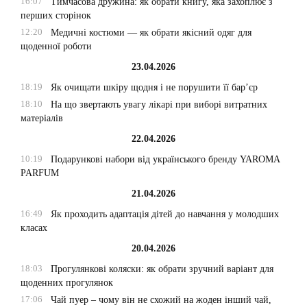
16:07
Тимчасова дружина: як обрати книгу, яка захоплює з
перших сторінок
12:20
Медичні костюми — як обрати якісний одяг для
щоденної роботи
23.04.2026
18:19
Як очищати шкіру щодня і не порушити її бар’єр
18:10
На що звертають увагу лікарі при виборі витратних
матеріалів
22.04.2026
10:19
Подарункові набори від українського бренду YAROMA
PARFUM
21.04.2026
16:49
Як проходить адаптація дітей до навчання у молодших
класах
20.04.2026
18:03
Прогулянкові коляски: як обрати зручний варіант для
щоденних прогулянок
17:06
Чай пуер – чому він не схожий на жоден інший чай,