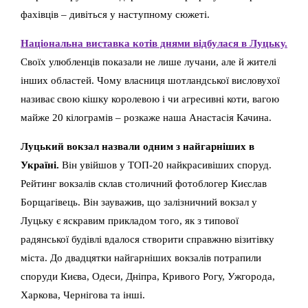
фахівців – дивіться у наступному сюжеті.
Національна виставка котів днями відбулася в Луцьку.
Своїх улюбленців показали не лише лучани, але й жителі
інших областей. Чому власниця шотландської висловухої
називає свою кішку королевою і чи агресивні коти, вагою
майже 20 кілограмів – розкаже наша Анастасія Качина.
Луцький вокзал назвали одним з найгарніших в
Україні.
Він увійшов у ТОП-20 найкрасивіших споруд.
Рейтинг вокзалів склав столичний фотоблогер Києслав
Борщагівець. Він зауважив, що залізничний вокзал у
Луцьку є яскравим прикладом того, як з типової
радянської будівлі вдалося створити справжню візитівку
міста. До двадцятки найгарніших вокзалів потрапили
споруди Києва, Одеси, Дніпра, Кривого Рогу, Ужгорода,
Харкова, Чернігова та інші.