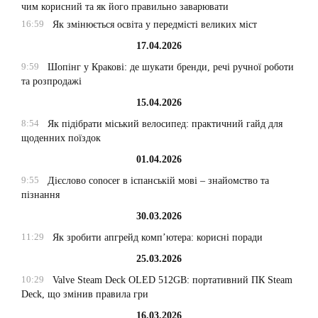
чим корисний та як його правильно заварювати
16:59
Як змінюється освіта у передмісті великих міст
17.04.2026
9:59
Шопінг у Кракові: де шукати бренди, речі ручної роботи
та розпродажі
15.04.2026
8:54
Як підібрати міський велосипед: практичний гайд для
щоденних поїздок
01.04.2026
9:55
Дієслово conocer в іспанській мові – знайомство та
пізнання
30.03.2026
11:29
Як зробити апгрейд комп’ютера: корисні поради
25.03.2026
10:29
Valve Steam Deck OLED 512GB: портативний ПК Steam
Deck, що змінив правила гри
16.03.2026