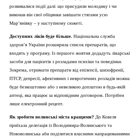
розвивалися події далі: що присудили молодику і чи
виконав він свої обіцянки завішати стягами усю
Мар’янівку – у наступному сюжеті.
Доступних ліків буде більше.
Національна служба
здоров’я України розширила список препаратів, що
входять у програму. Із першого жовтня додадуть лікарські
засоби для пацієнтів з розладами психіки та поведінки.
Зокрема, отримати препарати від епілепсії, шизофренії,
ПТСР, депресії, афективних і невротичних розладів можна
буде безкоштовно або з невеликою доплатою в будь-якій
аптеці, яка працює за відповідним договором. Потрібен
лише електронний рецепт.
Як зробити волинські міста кращими?
До Ковеля
приїхала делегація із Володимира-Волинського та
Нововолинська аби поділитися власними напрацюваннями