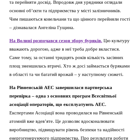
та перейняти досвід. Впродовж дня урядники оглядали
основні об’єкти та підприємства у місті залізничників.
Чим пишаються ковельчани та що цінного перейняли гості
– дізнавалася Ангеліна Гущина.
На Волині розпочався сезон збору буряків.
Цю культуру
вважають дорогою, адже в неї треба добре вкластися.
Саме тому, за останні тридцять років кількість засіяних
площ зменшилась втричі. Хто ж досі займається буряками
в області та чи багатий врожай – у наступному сюжеті.
На Рівненській АЕС завершилася партнерська
перевірка – одна з основних програм Всесвітньої
асоціації операторів, що експлуатують АЕС.
Експертами Асоціації вона проводилася на Рівненській
атомній вже вдев’яте. Це дозволяє вдосконалювати
виробництво, підвищувати рівень безпеки та надійності
енергогенеруючого підприємства. Про результати роботи