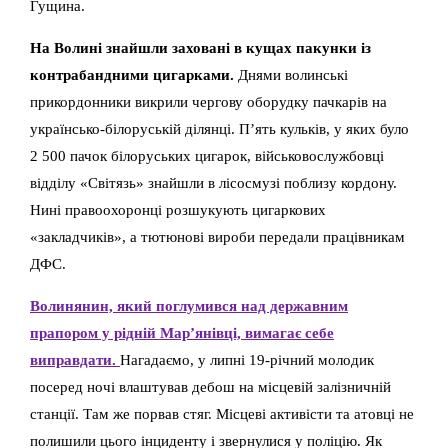
Гущина.
На Волині знайшли заховані в кущах пакунки із
контрабандними цигарками.
Днями волинські
прикордонники викрили чергову оборудку пачкарів на
українсько-білоруській ділянці. П’ять кульків, у яких було
2 500 пачок білоруських цигарок, військовослужбовці
відділу «Світязь» знайшли в лісосмузі поблизу кордону.
Нині правоохоронці розшукують цигаркових
«закладчиків», а тютюнові вироби передали працівникам
ДФС.
Волинянин, який поглумився над державним
прапором у рідній Мар’янівці, вимагає себе
виправдати.
Нагадаємо, у липні 19-річний молодик
посеред ночі влаштував дебош на місцевій залізничній
станції. Там же порвав стяг. Місцеві активісти та атовці не
полишили цього інциденту і звернулися у поліцію. Як