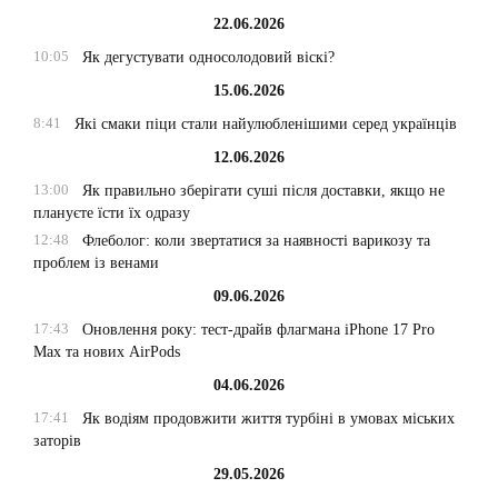
22.06.2026
10:05
Як дегустувати односолодовий віскі?
15.06.2026
8:41
Які смаки піци стали найулюбленішими серед українців
12.06.2026
13:00
Як правильно зберігати суші після доставки, якщо не
плануєте їсти їх одразу
12:48
Флеболог: коли звертатися за наявності варикозу та
проблем із венами
09.06.2026
17:43
Оновлення року: тест-драйв флагмана iPhone 17 Pro
Max та нових AirPods
04.06.2026
17:41
Як водіям продовжити життя турбіні в умовах міських
заторів
29.05.2026