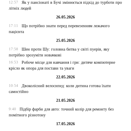
12:57
Як у пансіонаті в Бучі змінюється підхід до турботи про
літніх людей
26.05.2026
17:11
Що потрібно знати перед перевезенням лежачого
пацієнта
25.05.2026
17:58
Шен проти Шу: головна битва у світі пуерів, яку
потрібно зрозуміти новачкові
16:53
Робоче місце для навчання і гри: дитяче компютерне
крісло як опора для постави та уваги
22.05.2026
10:54
Двоколісний велосипед: коли дитина готова їхати
самостійно
21.05.2026
9:40
Підбір фарби для авто: точний колір для ремонту без
помітного різнотону
17.05.2026