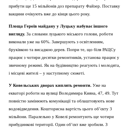
прибути ще 15 мільйонів доз препарату Файзер. Поставку
вакцини очікують вже до кінця цього року.
Площа Героїв майдану у Луцьку набуває іншого
вигляду.
За словами луцького міського голови, роботи
виконали уже на 60%. Завершують з освітленням,
бруківкою та висадкою дерев. Попри те, що біля РАЦСу
працює з чотири десятки ремонтників, установа працює у
звичному режимі. Як на будівництво реагують і молодята,
і місцеві жителі – у наступному сюжеті.
У Ковельських дворах киплять ремонти.
Уже на
екваторі роботи на вулиці Володимира Кияна, 47, 49. Тут
повністю замінюють комунікації та облаштовують нове
водовідведення. Кошторисна вартість цього об’єкту 3
мільйони. Паралельно у Ковелі ремонтують ще чотири
прибудинкові території. Один об’єкт вже зробили. З