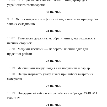
Мінітрактор 4х4 чи 4х2: який привід краще для
українського господарства
30.04.2026
9:53
Як організувати комфортний відпочинок на природі без
зайвих складнощів
24.04.2026
16:07
Тимчасова дружина: як обрати книгу, яка захоплює з
перших сторінок
12:20
Медичні костюми — як обрати якісний одяг для
щоденної роботи
23.04.2026
18:19
Як очищати шкіру щодня і не порушити її бар’єр
18:10
На що звертають увагу лікарі при виборі витратних
матеріалів
22.04.2026
10:19
Подарункові набори від українського бренду YAROMA
PARFUM
21.04.2026