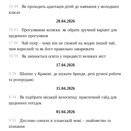
16:49
Як проходить адаптація дітей до навчання у молодших
класах
20.04.2026
18:03
Прогулянкові коляски: як обрати зручний варіант для
щоденних прогулянок
17:06
Чай пуер – чому він не схожий на жоден інший чай,
чим корисний та як його правильно заварювати
16:59
Як змінюється освіта у передмісті великих міст
17.04.2026
9:59
Шопінг у Кракові: де шукати бренди, речі ручної роботи
та розпродажі
15.04.2026
8:54
Як підібрати міський велосипед: практичний гайд для
щоденних поїздок
01.04.2026
9:55
Дієслово conocer в іспанській мові – знайомство та
пізнання