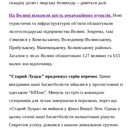
складну долю і людську безвихідь – дивіться далі.
На Волині відкрили шість рекреаційних пунктів.
Нові
туристичні та інфраструктурні об’єкти облаштували
лісогосподарські підприємства Волині. Зокрема, такі
з’явилися у Ковельському, Володимир-Волинському,
Прибузькому, Маневицькому, Колківському районах.
Загалом у лісах Волині облаштовано 127 великих та 655
малих зон відпочинку.
“Старий Луцьк” продовжує серію перемог.
Цими
вихідними наші баскетболісти зійшлися у протистоянні із
одеською “БІПою”. Минула зустріч із командою
суперників для лучан завершилася поразкою, через що
«Старий Луцьк» не вийшов у фінал Вищої Ліги. Однак у
цьому сезоні наші баскетболісти налаштовані рішуче.
Секретом успіху ділилися з нашою знімальною групою.