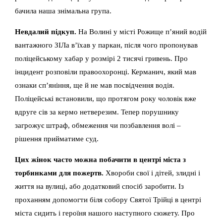
бачила наша знімальна група.
Невдалий підкуп.
На Волині у місті Рожище п’яний водій
вантажного ЗІЛа в’їхав у паркан, після чого пропонував
поліцейському хабар у розмірі 2 тисячі гривень. Про
інцидент розповіли правоохоронці. Керманич, який мав
ознаки сп’яніння, ще й не мав посвідчення водія.
Поліцейські встановили, що протягом року чоловік вже
вдруге сів за кермо нетверезим. Тепер порушнику
загрожує штраф, обмеження чи позбавлення волі –
рішення прийматиме суд.
Цих жінок часто можна побачити в центрі міста з
торбинками для пожертв.
Хвороби свої і дітей, злидні і
життя на вулиці, або додатковий спосіб заробити. Із
проханням допомогти біля собору Святої Трійці в центрі
міста сидить і героїня нашого наступного сюжету. Про