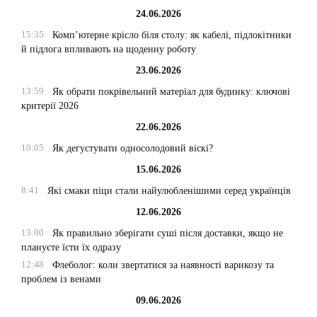
24.06.2026
15:35
Комп’ютерне крісло біля столу: як кабелі, підлокітники
й підлога впливають на щоденну роботу
23.06.2026
13:59
Як обрати покрівельний матеріал для будинку: ключові
критерії 2026
22.06.2026
10:05
Як дегустувати односолодовий віскі?
15.06.2026
8:41
Які смаки піци стали найулюбленішими серед українців
12.06.2026
13:00
Як правильно зберігати суші після доставки, якщо не
плануєте їсти їх одразу
12:48
Флеболог: коли звертатися за наявності варикозу та
проблем із венами
09.06.2026