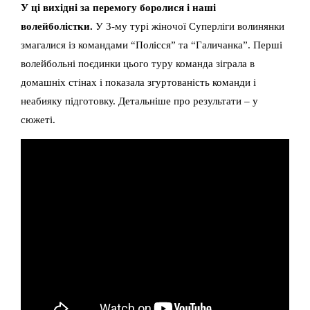
У ці вихідні за перемогу боролися і наші
волейболістки.
У 3-му турі жіночої Суперліги волинянки
змагалися із командами “Полісся” та “Галичанка”. Перші
волейбольні поєдинки цього туру команда зіграла в
домашніх стінах і показала згуртованість команди і
неабияку підготовку. Детальніше про результати – у
сюжеті.