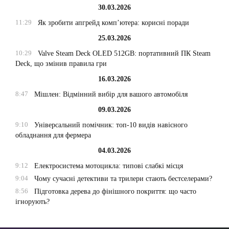
30.03.2026
11:29
Як зробити апгрейд комп’ютера: корисні поради
25.03.2026
10:29
Valve Steam Deck OLED 512GB: портативний ПК Steam
Deck, що змінив правила гри
16.03.2026
8:47
Мішлен: Відмінний вибір для вашого автомобіля
09.03.2026
9:10
Універсальний помічник: топ-10 видів навісного
обладнання для фермера
04.03.2026
9:12
Електросистема мотоцикла: типові слабкі місця
9:04
Чому сучасні детективи та трилери стають бестселерами?
8:56
Підготовка дерева до фінішного покриття: що часто
ігнорують?