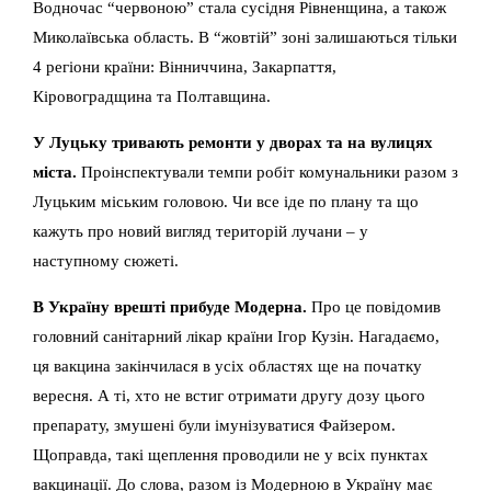
Водночас “червоною” стала сусідня Рівненщина, а також
Миколаївська область. В “жовтій” зоні залишаються тільки
4 регіони країни: Вінниччина, Закарпаття,
Кіровоградщина та Полтавщина.
У Луцьку тривають ремонти у дворах та на вулицях
міста.
Проінспектували темпи робіт комунальники разом з
Луцьким міським головою. Чи все іде по плану та що
кажуть про новий вигляд територій лучани – у
наступному сюжеті.
В Україну врешті прибуде Модерна.
Про це повідомив
головний санітарний лікар країни Ігор Кузін. Нагадаємо,
ця вакцина закінчилася в усіх областях ще на початку
вересня. А ті, хто не встиг отримати другу дозу цього
препарату, змушені були імунізуватися Файзером.
Щоправда, такі щеплення проводили не у всіх пунктах
вакцинації. До слова, разом із Модерною в Україну має