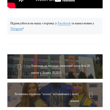
Підписуйтеся на нашу сторінку у
Facebook
та канал новин у
Telegram
!
Hot News
Показали, як виглядає оновлений сквер біля 26
школи у Луцьку. ВІДЕО
Hot News
Волинянка отримала "золото" на чемпіонаті з жиму
лежачи