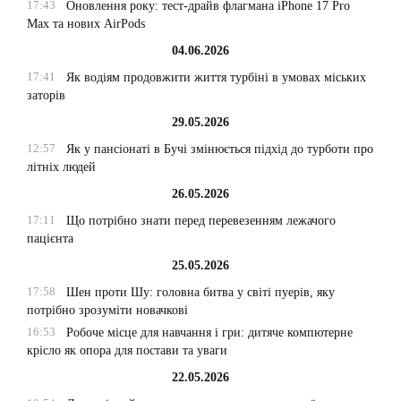
17:43
Оновлення року: тест-драйв флагмана iPhone 17 Pro
Max та нових AirPods
04.06.2026
17:41
Як водіям продовжити життя турбіні в умовах міських
заторів
29.05.2026
12:57
Як у пансіонаті в Бучі змінюється підхід до турботи про
літніх людей
26.05.2026
17:11
Що потрібно знати перед перевезенням лежачого
пацієнта
25.05.2026
17:58
Шен проти Шу: головна битва у світі пуерів, яку
потрібно зрозуміти новачкові
16:53
Робоче місце для навчання і гри: дитяче компютерне
крісло як опора для постави та уваги
22.05.2026