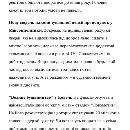
рештою обіцяють впоратися до кінця року. Головне,
кажуть, аби погодні умови не підвели.
Нову модель накопичувальної пенсії пропонують у
Мінсоцполітики.
Зокрема, на індивідуальні рахунки
людей, які не відмовились від добровільної сплати з
власної зарплати, держава перераховуватиме додаткові
стимулювальні внески в розмірі 1%. Сплачуватиме їх
роботодавець. Водночас, людина має право в будь-який
час від цього відмовитися, тоді відсотки не
надходитимуть. А за бажанням – в будь-який момент
знову відновити.
“Велике будівництво” у Ковелі.
На фінальному етапі
наймасштабніший об’єкт у місті – стадіон “Локомотив”.
На його реконструкцію цьогоріч спрямували 20 мільйонів
гривень з держбюджету. Чи встигнуть впоратися з усіма
роботами до кінця року та як нині виглядає територія –