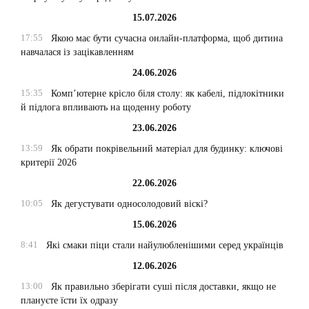
15.07.2026
17:55
Якою має бути сучасна онлайн-платформа, щоб дитина
навчалася із зацікавленням
24.06.2026
15:35
Комп’ютерне крісло біля столу: як кабелі, підлокітники
й підлога впливають на щоденну роботу
23.06.2026
13:59
Як обрати покрівельний матеріал для будинку: ключові
критерії 2026
22.06.2026
10:05
Як дегустувати односолодовий віскі?
15.06.2026
8:41
Які смаки піци стали найулюбленішими серед українців
12.06.2026
13:00
Як правильно зберігати суші після доставки, якщо не
плануєте їсти їх одразу