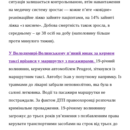
ситуація залишається контрольованою, втім навантаження
на медичну систему зростає — кожне п’яте «ковідне»
реанімаційне ліжко зайняте пацієнтами, на 14% зайняті
ліжка «з киснем». Добова смертність також зросла, в
середньому – це 38 осіб на добу (наполовину більше
проти минулого тижня).
У Володимирі-Волинському п’яний юнак за кермом
таксі врізався у маршрутку з пасажирами.
19-річний
волинянин, кермуючи автомобілем Peugeot, зіткнувся із
маршрутним таксі. Автобус їхав у попутному напрямку. Із
травмами до лікарні забрали неповнолітню, яка була в
салоні легковика. Водії та пасажири маршрутки не
постраждали. За фактом ДТП правоохоронці розпочали
кримінальне провадження. 19-річному волинянину
загрожує до трьох років ув’язнення з позбавленням права
керувати транспортними засобами на строк від трьох до