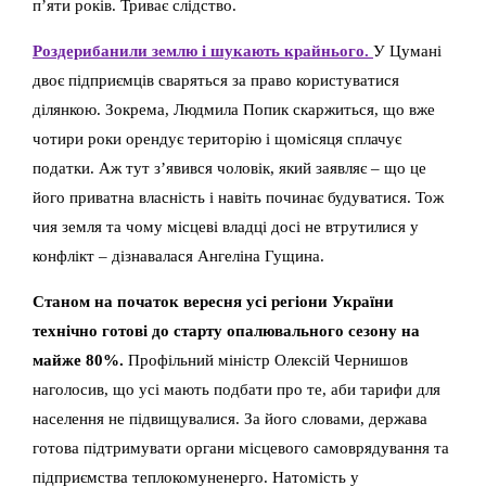
п’яти років. Триває слідство.
Роздерибанили землю і шукають крайнього.
У Цумані
двоє підприємців сваряться за право користуватися
ділянкою. Зокрема, Людмила Попик скаржиться, що вже
чотири роки орендує територію і щомісяця сплачує
податки. Аж тут з’явився чоловік, який заявляє – що це
його приватна власність і навіть починає будуватися. Тож
чия земля та чому місцеві владці досі не втрутилися у
конфлікт – дізнавалася Ангеліна Гущина.
Станом на початок вересня усі регіони України
технічно готові до старту опалювального сезону на
майже 80%.
Профільний міністр Олексій Чернишов
наголосив, що усі мають подбати про те, аби тарифи для
населення не підвищувалися. За його словами, держава
готова підтримувати органи місцевого самоврядування та
підприємства теплокомуненерго. Натомість у