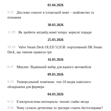
01.04.2026
9:55
Дієслово conocer в іспанській мові – знайомство та
пізнання
30.03.2026
11:29
Як зробити апгрейд комп’ютера: корисні поради
25.03.2026
10:29
Valve Steam Deck OLED 512GB: портативний ПК Steam
Deck, що змінив правила гри
16.03.2026
8:47
Мішлен: Відмінний вибір для вашого автомобіля
09.03.2026
9:10
Універсальний помічник: топ-10 видів навісного
обладнання для фермера
04.03.2026
9:12
Електросистема мотоцикла: типові слабкі місця
9:04
Чому сучасні детективи та трилери стають бестселерами?