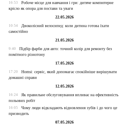
16:53
Робоче місце для навчання і гри: дитяче компютерне
крісло як опора для постави та уваги
22.05.2026
10:54
Двоколісний велосипед: коли дитина готова їхати
самостійно
21.05.2026
9:40
Підбір фарби для авто: точний колір для ремонту без
помітного різнотону
17.05.2026
17:20
Homsi: сервіс, який допомагає спокійніше вирішувати
домашні справи
12.05.2026
16:24
Як правильне обслуговування впливає на ефективність
польових робіт
16:05
Чому люди відкладають відновлення зубів і до чого це
призводить
07.05.2026