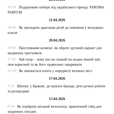
10:19
Подарункові набори від українського бренду YAROMA
PARFUM
21.04.2026
16:49
Як проходить адаптація дітей до навчання у молодших
класах
20.04.2026
18:03
Прогулянкові коляски: як обрати зручний варіант для
щоденних прогулянок
17:06
Чай пуер – чому він не схожий на жоден інший чай,
чим корисний та як його правильно заварювати
16:59
Як змінюється освіта у передмісті великих міст
17.04.2026
9:59
Шопінг у Кракові: де шукати бренди, речі ручної роботи
та розпродажі
15.04.2026
8:54
Як підібрати міський велосипед: практичний гайд для
щоденних поїздок