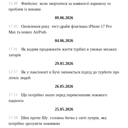
12:48
Флеболог: коли звертатися за наявності варикозу та
проблем із венами
09.06.2026
17:43
Оновлення року: тест-драйв флагмана iPhone 17 Pro
Max та нових AirPods
04.06.2026
17:41
Як водіям продовжити життя турбіні в умовах міських
заторів
29.05.2026
12:57
Як у пансіонаті в Бучі змінюється підхід до турботи про
літніх людей
26.05.2026
17:11
Що потрібно знати перед перевезенням лежачого
пацієнта
25.05.2026
17:58
Шен проти Шу: головна битва у світі пуерів, яку
потрібно зрозуміти новачкові