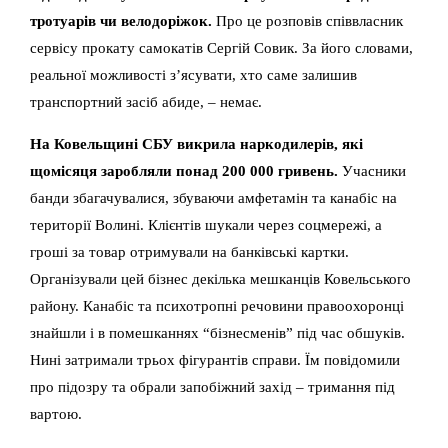
тротуарів чи велодоріжок.
Про це розповів співвласник
сервісу прокату самокатів Сергій Совик. За його словами,
реальної можливості з’ясувати, хто саме залишив
транспортний засіб абиде, – немає.
На Ковельщині СБУ викрила наркодилерів, які
щомісяця заробляли понад 200 000 гривень.
Учасники
банди збагачувалися, збуваючи амфетамін та канабіс на
території Волині. Клієнтів шукали через соцмережі, а
гроші за товар отримували на банківські картки.
Організували цей бізнес декілька мешканців Ковельського
району. Канабіс та психотропні речовини правоохоронці
знайшли і в помешканнях “бізнесменів” під час обшуків.
Нині затримали трьох фігурантів справи. Їм повідомили
про підозру та обрали запобіжний захід – тримання під
вартою.