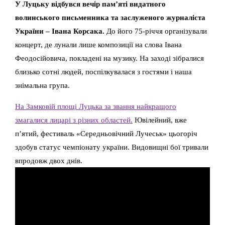
У Луцьку відбувся вечір пам’яті видатного
волинського письменника та заслуженого журналіста
України – Івана Корсака.
До його 75-річчя організували
концерт, де лунали лише композиції на слова Івана
Феодосійовича, покладені на музику. На заході зібралися
близько сотні людей, поспілкувалася з гостями і наша
знімальна група.
На Замковій площі Луцька за звання найкращого
змагалися лицарі з різних областей.
Ювілейний, вже
п’ятий, фестиваль «Середньовічний Лучеськ» цьогоріч
здобув статус чемпіонату україни. Видовищні бої тривали
впродовж двох днів.