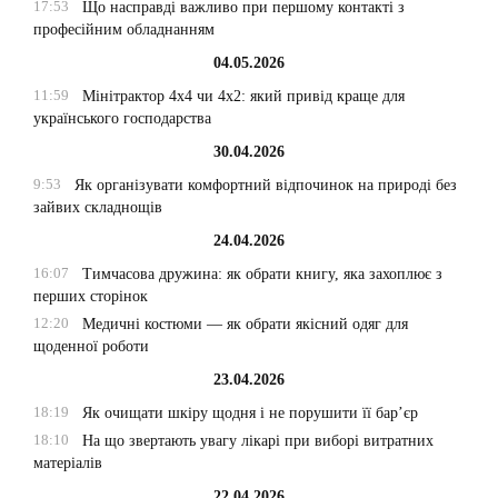
17:53
Що насправді важливо при першому контакті з
професійним обладнанням
04.05.2026
11:59
Мінітрактор 4х4 чи 4х2: який привід краще для
українського господарства
30.04.2026
9:53
Як організувати комфортний відпочинок на природі без
зайвих складнощів
24.04.2026
16:07
Тимчасова дружина: як обрати книгу, яка захоплює з
перших сторінок
12:20
Медичні костюми — як обрати якісний одяг для
щоденної роботи
23.04.2026
18:19
Як очищати шкіру щодня і не порушити її бар’єр
18:10
На що звертають увагу лікарі при виборі витратних
матеріалів
22.04.2026