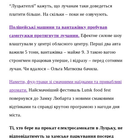
“Луцьктеплі” кажуть, що лучанам таки доведеться
платити більше. На скільки – поки не озвучують.
Поліцейські машини та вантажівку пробував
самотужки протягнути лучанин.
Ефектне силове шоу
влаштували у центрі обласного центру. Перші два авта
важили 5 тонн, вантажівка – майже 9. З такою вагою
стронгмен працював уперше, і відразу – перед сотнями
лучан. Чи вдалося – Ольга Матвєєва бачила.
Намети, фуд-траки зі смачними наїдками та привабливі
аромати.
Найсмачніший фестиваль Lutsk food fest
повернувся до Замку Любарта з новими смаковими
відтінками та справді крутою програмою з нагоди дня
міста.
Ті, хто бере на прокат електросамокати в Луцьку, не
відповідатимуть за хамське паркування посеред